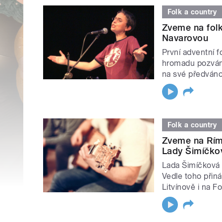
Folk a country
Zveme na fol
Navarovou
První adventní f
hromadu pozváne
na své předváno
Folk a country
Zveme na Rím
Lady Šimíčko
Lada Šimíčková 
Vedle toho přin
Litvínově i na F