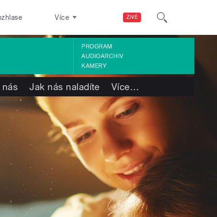
ozhlase
Více
ŽIVĚ
PROGRAM
AUDIOARCHIV
KAMERY
 nás
Jak nás naladíte
Více
…