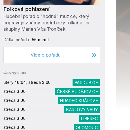
Folková pohlazení
Hudební pořad o "hodné" muzice, který
připravuje známý pardubický folkař a lídr
skupiny Marien Víťa Troníček.
Délka pořadu:
56 minut
Více o pořadu
Čas vysílání
úterý 18:04, středa 3:00
PARDUBICE
středa 3:00
ČESKÉ BUDĚJOVICE
středa 3:00
HRADEC KRÁLOVÉ
středa 3:00
KARLOVY VARY
středa 3:00
LIBEREC
středa 3:00
OLOMOUC