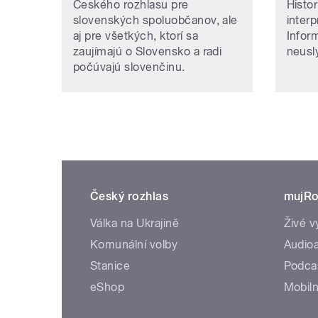
Českého rozhlasu pre
Histor
slovenských spoluobčanov, ale
inter
aj pre všetkých, ktorí sa
Infor
zaujímajú o Slovensko a radi
neusly
počúvajú slovenčinu.
Český rozhlas
mujRo
Válka na Ukrajině
Živé v
Komunální volby
Audioa
Stanice
Podca
eShop
Mobiln