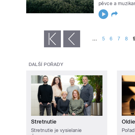
pěvce a muzikan
STRÁNKY
…
5
6
7
8
« první
‹ předchozí
DALŠÍ POŘADY
Stretnutie
Oldie
Stretnutie je vysielanie
Pořad