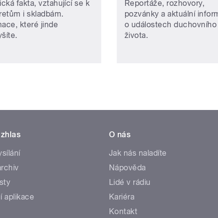
ická fakta, vztahující se k
Reportáže, rozhovory,
pretům i skladbám.
pozvánky a aktuální info
mace, které jinde
o událostech duchovního
šíte.
života.
zhlas
O nás
ysílání
Jak nás naladíte
rchiv
Nápověda
sty
Lidé v rádiu
í aplikace
Kariéra
Kontakt