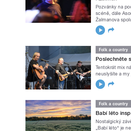
Pozvánky na podz
scéně, dále Aso
Žalmanova spol
Folk a country
Poslechněte s
Tentokrát mix n
neuslyšíte a my 
Folk a country
Babí léto insp
Nostalgický záv
„Babí léto“ je n