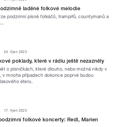
podzimně laděné folkové melodie
yze podzimní písně folkáčů, trampířů, countymanů a
..
24. říjen 2023
kové poklady, které v rádiu ještě nezazněly
ět o písničkách, které dlouho, nebo možná nikdy v
y, v mnoha případech dokonce poprvé budou
lasového éteru.
17. říjen 2023
odzimní folkové koncerty: Redl, Marien