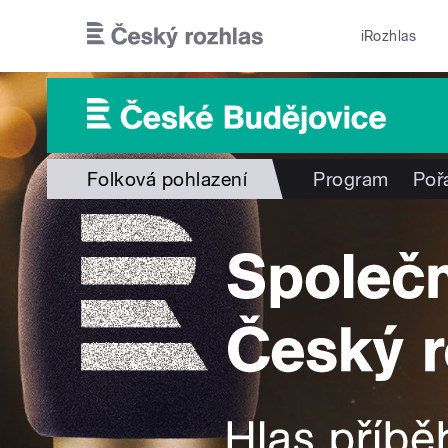
Přejít k hlavnímu obsahu
iRozhlas
Folková pohlazení
Program
Poř