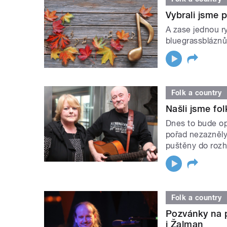
Vybrali jsme 
A zase jednou r
bluegrassbláznů.
Folk a country
Našli jsme fol
Dnes to bude op
pořad nezazněl
puštěny do rozh
Folk a country
Pozvánky na p
i Žalman