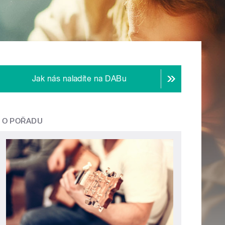
Jak nás naladíte na DABu
O POŘADU