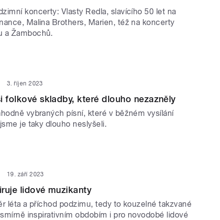
imní koncerty: Vlasty Redla, slavícího 50 let na
nance, Malina Brothers, Marien, též na koncerty
u a Žambochů.
3. říjen 2023
i folkové skladby, které dlouho nezazněly
áhodně vybraných písní, které v běžném vysílání
jsme je taky dlouho neslyšeli.
19. září 2023
iruje lidové muzikanty
ěr léta a příchod podzimu, tedy to kouzelné takzvané
esmírně inspirativním obdobím i pro novodobé lidové