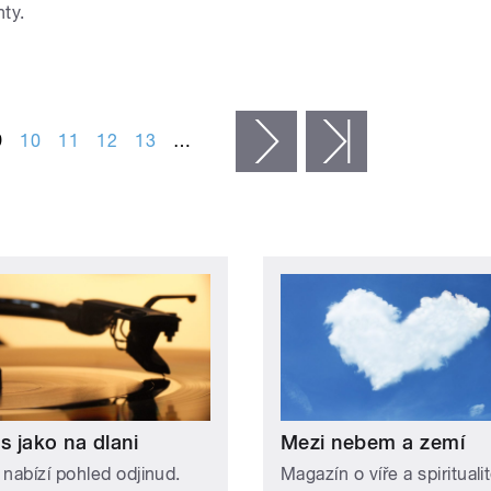
ty.
9
10
11
12
13
…
následující ›
poslední »
s jako na dlani
Mezi nebem a zemí
 nabízí pohled odjinud.
Magazín o víře a spiritualit