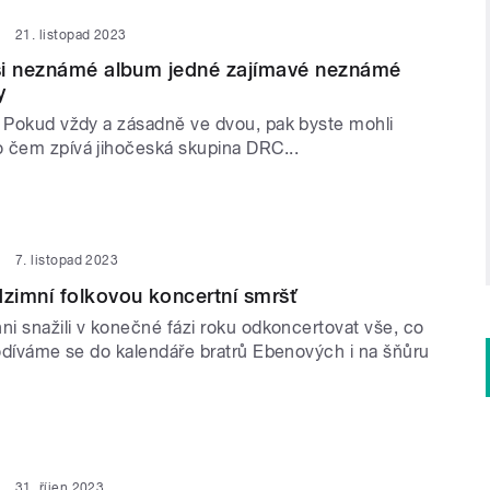
21. listopad 2023
si neznámé album jedné zajímavé neznámé
y
? Pokud vždy a zásadně ve dvou, pak byste mohli
 čem zpívá jihočeská skupina DRC...
7. listopad 2023
zimní folkovou koncertní smršť
ni snažili v konečné fázi roku odkoncertovat vše, co
Podíváme se do kalendáře bratrů Ebenových i na šňůru
31. říjen 2023