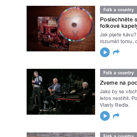
Folk a country
Poslechněte 
folkové kapel
Jak pijete kávu
rozumět tomu, o
Folk a country
Zveme na pod
Jako by se všich
letos nestihli. 
Vlasty Redla.
Folk a country