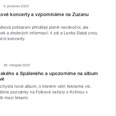
5. prosinec 2023
kové koncerty a vzpomínáme na Zuzanu
olková pohlazení přinášejí písně nevánoční, ale
k a drobných informací: 4 zdi a Lenka Slabá zvou
ční koncerty.
28. listopad 2023
ského a Spáleného a upozorníme na album
vé
chystá nové album, o kterém vám řekneme víc.
ášíme pozvánky na Folkové večery s Kvitnou v
olk mezi řekami.