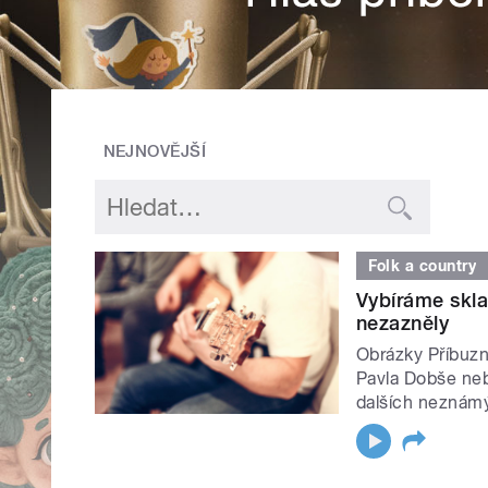
NEJNOVĚJŠÍ
Folk a country
Vybíráme skla
nezazněly
Obrázky Příbuzn
Pavla Dobše neb
dalších neznám