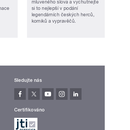
mluveného slova a vychutnejte
rmace
si to nejlepší v podání
legendárních českých herců,
komiků a vypravěčů.
Sledujte nás
Certifikováno