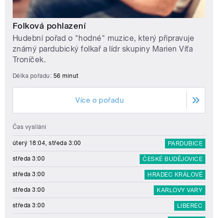
Folková pohlazení
Hudební pořad o "hodné" muzice, který připravuje
známý pardubický folkař a lídr skupiny Marien Víťa
Troníček.
Délka pořadu:
56 minut
Více o pořadu
Čas vysílání
úterý 18:04, středa 3:00
PARDUBICE
středa 3:00
ČESKÉ BUDĚJOVICE
středa 3:00
HRADEC KRÁLOVÉ
středa 3:00
KARLOVY VARY
středa 3:00
LIBEREC