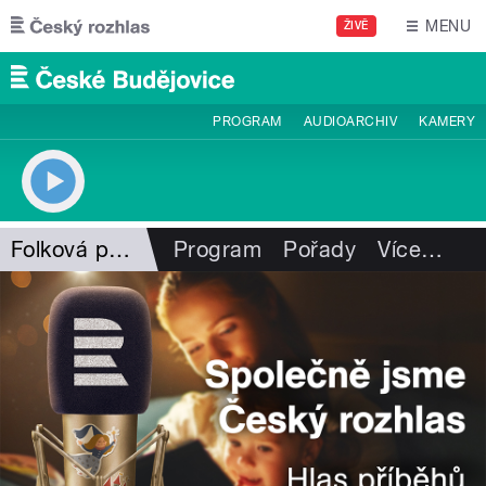
Přejít k hlavnímu obsahu
MENU
ŽIVĚ
PROGRAM
AUDIOARCHIV
KAMERY
Folková pohlazení
Program
Pořady
Více
…