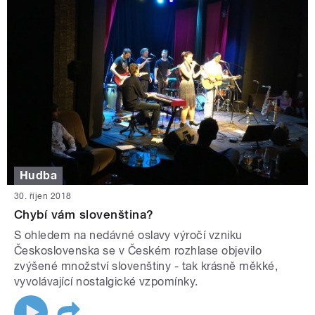
Hudba
30. říjen 2018
Chybí vám slovenština?
S ohledem na nedávné oslavy výročí vzniku
Československa se v Českém rozhlase objevilo
zvýšené množství slovenštiny - tak krásně měkké,
vyvolávající nostalgické vzpomínky.