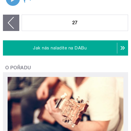
STRÁNKY
27
zí
Jak nás naladíte na DABu
O POŘADU