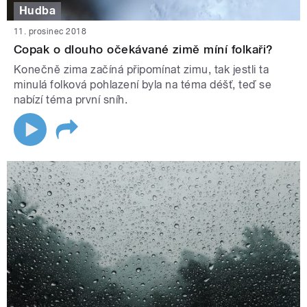
Hudba
11. prosinec 2018
Copak o dlouho očekávané zimě míní folkaři?
Konečně zima začíná připomínat zimu, tak jestli ta
minulá folková pohlazení byla na téma déšť, teď se
nabízí téma první sníh.