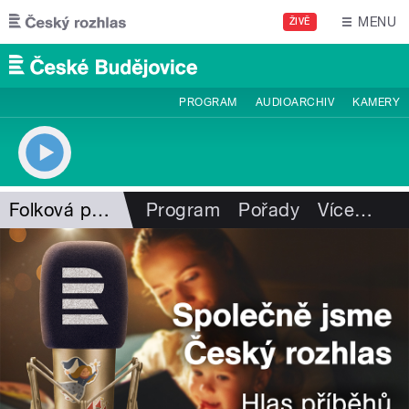
Přejít k hlavnímu obsahu
MENU
ŽIVĚ
PROGRAM
AUDIOARCHIV
KAMERY
Folková pohlazení
Program
Pořady
Více
…