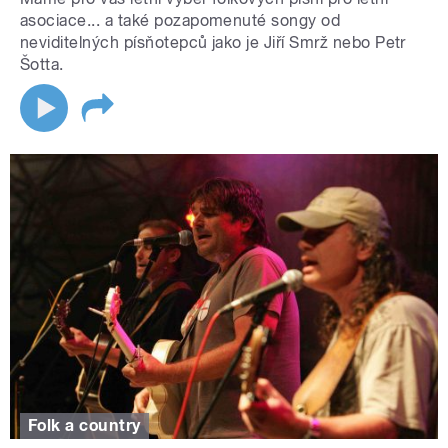
asociace... a také pozapomenuté songy od
neviditelných písňotepců jako je Jiří Smrž nebo Petr
Šotta.
Folk a country