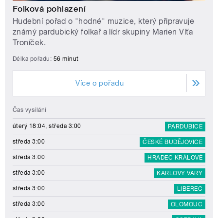
Folková pohlazení
Hudební pořad o "hodné" muzice, který připravuje
známý pardubický folkař a lídr skupiny Marien Víťa
Troníček.
Délka pořadu:
56 minut
Více o pořadu
Čas vysílání
úterý 18:04, středa 3:00
PARDUBICE
středa 3:00
ČESKÉ BUDĚJOVICE
středa 3:00
HRADEC KRÁLOVÉ
středa 3:00
KARLOVY VARY
středa 3:00
LIBEREC
středa 3:00
OLOMOUC