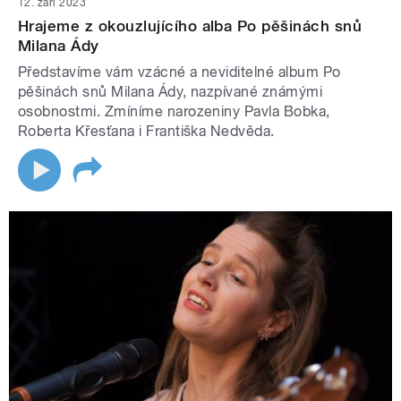
12. září 2023
Hrajeme z okouzlujícího alba Po pěšinách snů
Milana Ády
Představíme vám vzácné a neviditelné album Po
pěšinách snů Milana Ády, nazpívané známými
osobnostmi. Zmíníme narozeniny Pavla Bobka,
Roberta Křesťana i Františka Nedvěda.