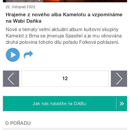
22. listopad 2022
Hrajeme z nového alba Kamelotu a vzpomínáme
na Wabi Daňka
Nové a tématy velmi aktuální album kultovní skupiny
Kamelot z Brna se jmenuje Spasitel a je mu věnována
druhá polovina tohoto dílu pořadu Folková pohlazení.
STRÁNKY
12
n
zí
Jak nás naladíte na DABu
O POŘADU