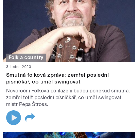
Folk a country
3. leden 2023
Smutná folková zpráva: zemřel poslední
písničkář, co uměl swingovat
Novoroční Folková pohlazení budou poněkud smutná,
zemřel totiž poslední písničkář, co uměl swingovat,
mistr Pepa Štross.