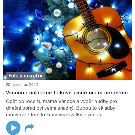
Folk a country
20. prosinec 2022
Vánočně naladěné folkové písně ničím nerušené
Opět po roce tu máme Vánoce a výběr hudby pro
dnešní pořad byl velmi snadný. Budou to skladby
motivovaé těmito krásnými svátky a zimou.