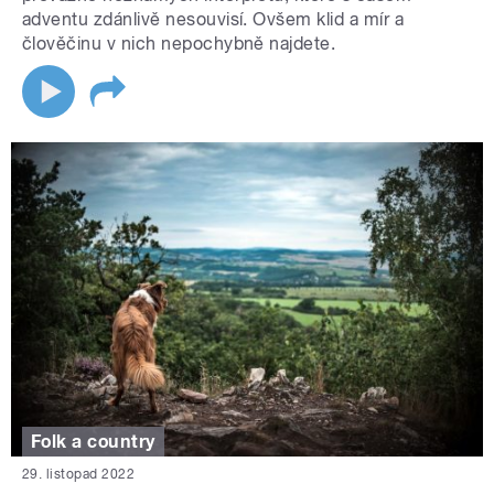
adventu zdánlivě nesouvisí. Ovšem klid a mír a
člověčinu v nich nepochybně najdete.
Folk a country
29. listopad 2022