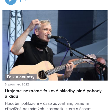
Folk a country
6. prosinec 2022
Hrajeme neznámé folkové skladby plné pohody
a klidu
Hudební pohlazení v čase adventním, písněmi
převážně neznámých interpretů, které s časem