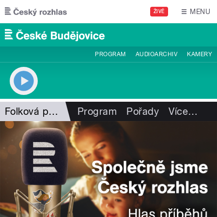
Přejít k hlavnímu obsahu
MENU
ŽIVĚ
PROGRAM
AUDIOARCHIV
KAMERY
Folková pohlazení
Program
Pořady
Více
…