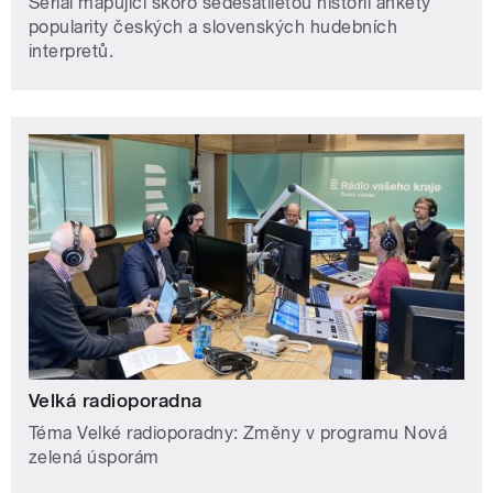
Seriál mapující skoro šedesátiletou historii ankety
popularity českých a slovenských hudebních
interpretů.
Velká radioporadna
Téma Velké radioporadny: Změny v programu Nová
zelená úsporám