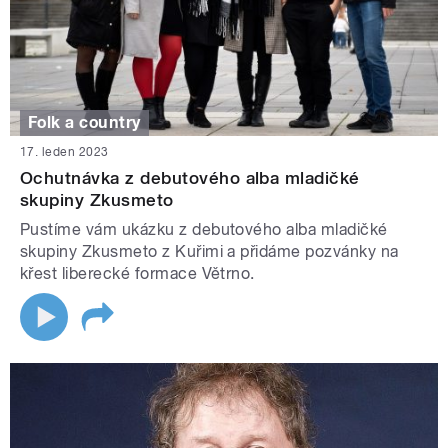
Folk a country
17. leden 2023
Ochutnávka z debutového alba mladičké
skupiny Zkusmeto
Pustíme vám ukázku z debutového alba mladičké
skupiny Zkusmeto z Kuřimi a přidáme pozvánky na
křest liberecké formace Větrno.