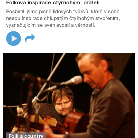
Folková inspirace čtyřnohými přáteli
Posbírali jsme písně lidových tvůrců, které v sobě
nesou inspirace chlupatým čtyřnohým stvořením,
vyznačujícím se svéhlavostí a věrností.
Folk a country