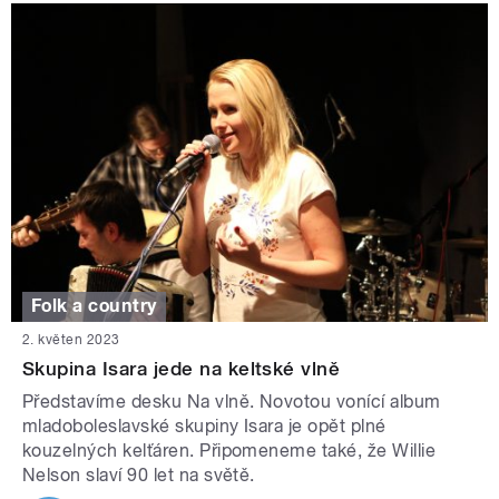
Folk a country
2. květen 2023
Skupina Isara jede na keltské vlně
Představíme desku Na vlně. Novotou vonící album
mladoboleslavské skupiny Isara je opět plné
kouzelných kelťáren. Připomeneme také, že Willie
Nelson slaví 90 let na světě.