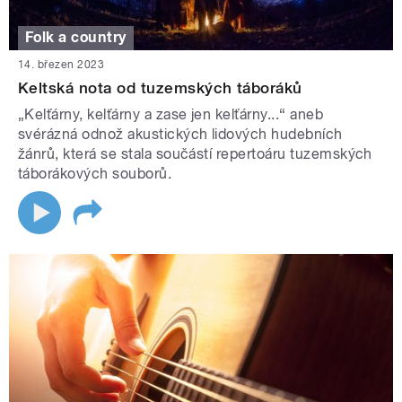
Folk a country
14. březen 2023
Keltská nota od tuzemských táboráků
„Kelťárny, kelťárny a zase jen kelťárny...“ aneb
svérázná odnož akustických lidových hudebních
žánrů, která se stala součástí repertoáru tuzemských
táborákových souborů.