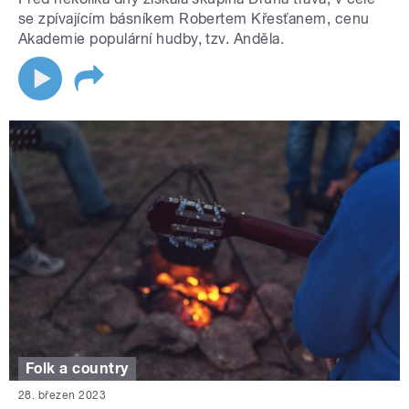
se zpívajícím básníkem Robertem Křesťanem, cenu
Akademie populární hudby, tzv. Anděla.
Folk a country
28. březen 2023