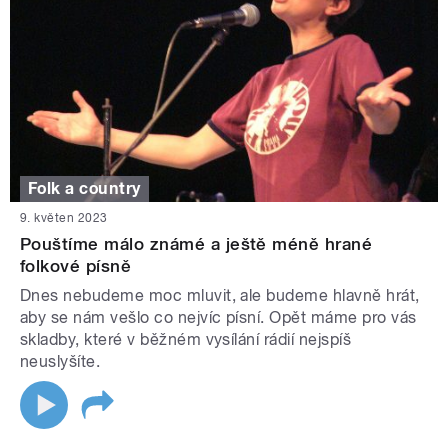
Folk a country
9. květen 2023
Pouštíme málo známé a ještě méně hrané
folkové písně
Dnes nebudeme moc mluvit, ale budeme hlavně hrát,
aby se nám vešlo co nejvíc písní. Opět máme pro vás
skladby, které v běžném vysílání rádií nejspíš
neuslyšíte.