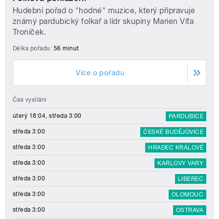
Hudební pořad o "hodné" muzice, který připravuje
známý pardubický folkař a lídr skupiny Marien Víťa
Troníček.
Délka pořadu:
56 minut
Více o pořadu
Čas vysílání
úterý 18:04, středa 3:00
PARDUBICE
středa 3:00
ČESKÉ BUDĚJOVICE
středa 3:00
HRADEC KRÁLOVÉ
středa 3:00
KARLOVY VARY
středa 3:00
LIBEREC
středa 3:00
OLOMOUC
středa 3:00
OSTRAVA