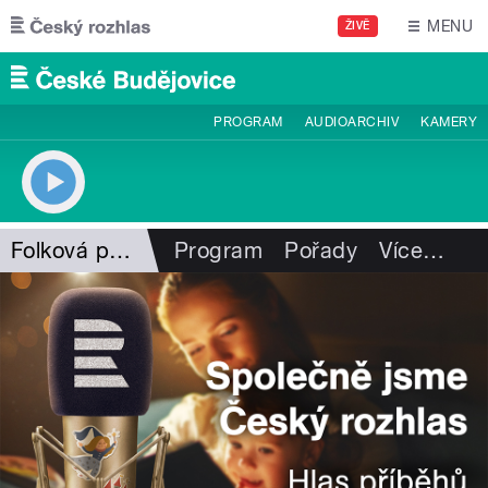
Přejít k hlavnímu obsahu
MENU
ŽIVĚ
PROGRAM
AUDIOARCHIV
KAMERY
Folková pohlazení
Program
Pořady
Více
…