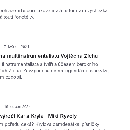
pohlazení budou taková malá neformální vycházka
ákoutí fonotéky.
7. květen 2024
 multiinstrumentalistu Vojtěcha Zíchu
tiinstrumentalista s tváří a účesem barokního
těch Zícha. Zavzpomínáme na legendární nahrávky,
m ozdobil.
16. duben 2024
ýročí Karla Kryla i Miki Ryvoly
m pořadu čeká? Krylova osmdesátka, písničky