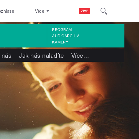
ozhlase
Více
ŽIVĚ
PROGRAM
AUDIOARCHIV
KAMERY
 nás
Jak nás naladíte
Více
…