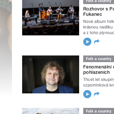
Folk a country
Rozhovor s P
Fukanec
Nové album folk
krásnou nadílku 
a z toho plynouc
Folk a country
Fenomenální c
pohlazeních
Třicet let skupi
vzpomínková kn
Folk a country