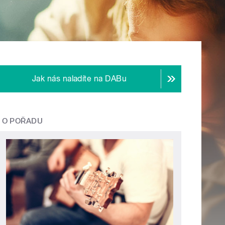
Jak nás naladíte na DABu
O POŘADU