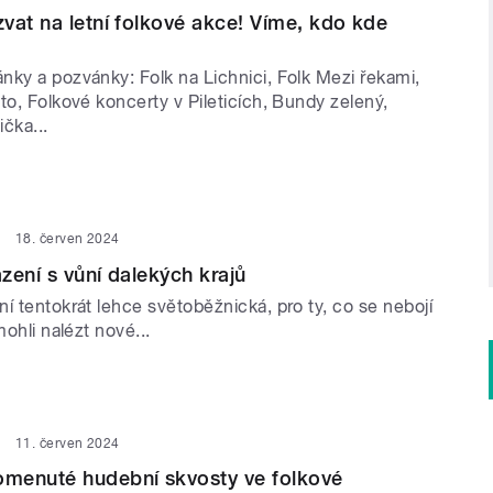
vat na letní folkové akce! Víme, kdo kde
nky a pozvánky: Folk na Lichnici, Folk Mezi řekami,
to, Folkové koncerty v Pileticích, Bundy zelený,
ička...
18. červen 2024
zení s vůní dalekých krajů
í tentokrát lehce světoběžnická, pro ty, co se nebojí
mohli nalézt nové...
11. červen 2024
menuté hudební skvosty ve folkové