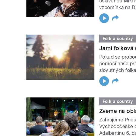
oslavenců Miki 
vzpomínka na D
Folk a country
Jarní folková
Pokud se probou
pomoci naše pra
slovutných folka
Folk a country
Zveme na obla
Zahrajeme Příbu
Východočeské ob
Adalbertinu 6. d