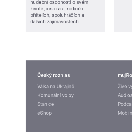
hudební osobnosti o svém
životě, inspiraci, rodině i
přátelích, spoluhráčích a
dalších zajímavostech.
Český rozhlas
mujRo
Válka na Ukrajině
Živé v
Komunální volby
Audioa
Stanice
Podca
eShop
Mobiln