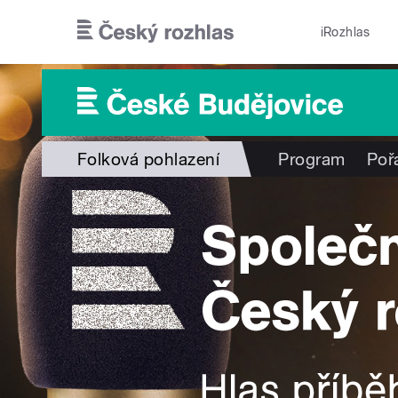
Přejít k hlavnímu obsahu
iRozhlas
Folková pohlazení
Program
Poř