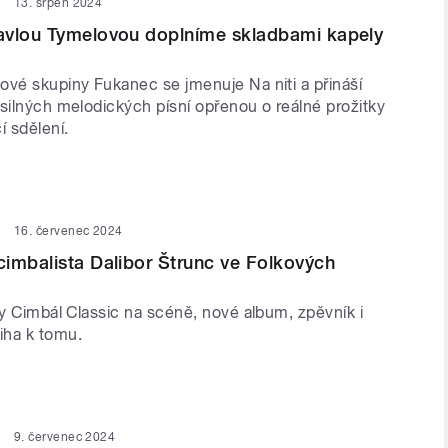
13. srpen 2024
avlou Tymelovou doplníme skladbami kapely
ové skupiny Fukanec se jmenuje Na niti a přináší
silných melodických písní opřenou o reálné prožitky
í sdělení.
16. červenec 2024
imbalista Dalibor Štrunc ve Folkových
ny Cimbál Classic na scéně, nové album, zpěvník i
iha k tomu.
9. červenec 2024