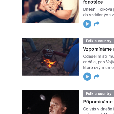
fonotéce
Dnešní Folková 
do vzdálených z
Folk a country
Vzpomínáme na
Odešel mistr mul
anděla, pan Voj
které svým ume
Folk a country
Připomínáme v
Co vás v dnešní