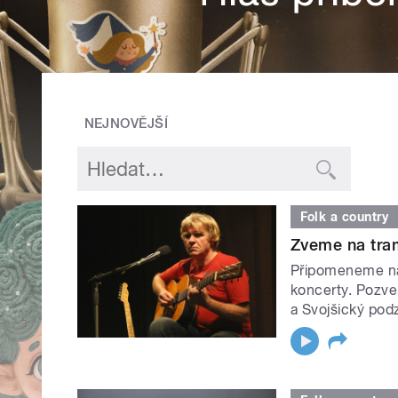
NEJNOVĚJŠÍ
Folk a country
Zveme na tram
Připomeneme nar
koncerty. Pozve
a Svojšický podz