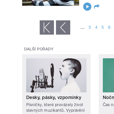
STRÁNKY
…
3
4
5
6
« první
‹ předchozí
DALŠÍ POŘADY
Desky, pásky, vzpomínky
Noční
Písničky, které provázely život
Čas n
slavných muzikantů. Vyprávění