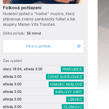
Folková pohlazení
Hudební pořad o "hodné" muzice, který
připravuje známý pardubický folkař a lídr
skupiny Marien Víťa Troníček.
Délka pořadu:
56 minut
Více o pořadu
Čas vysílání
úterý 18:04, středa 3:00
PARDUBICE
středa 3:00
ČESKÉ BUDĚJOVICE
středa 3:00
HRADEC KRÁLOVÉ
středa 3:00
KARLOVY VARY
středa 3:00
LIBEREC
středa 3:00
OLOMOUC