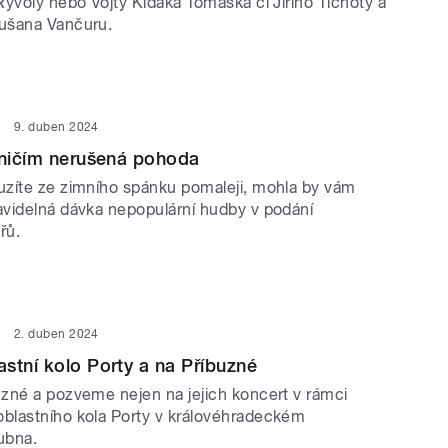
Ryvoly nebo Vojty Kiďáka Tomáška či Jiřího Tichoty a
ušana Vančuru.
9. duben 2024
 ničím nerušená pohoda
zíte ze zimního spánku pomaleji, mohla by vám
videlná dávka nepopulární hudby v podání
řů.
2. duben 2024
stní kolo Porty a na Příbuzné
zné a pozveme nejen na jejich koncert v rámci
lastního kola Porty v královéhradeckém
ubna.