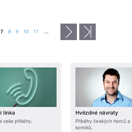
7
8
9
10
11
…
následující ›
poslední »
 linka
Hvězdné návraty
a vaše příběhy.
Příběhy českých herců a
komiků.