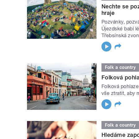
Nechte se poz
hraje
Pozvánky, pozvá
Újezdské babí lé
Třebsínská zvon
Folk a country
Folková pohla
Folková pohlazen
vše ztratit, aby 
Folk a country
Hledáme zapo