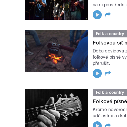
na ni prostřednic
Folk a country
Folkovou síť n
Doba covidová 
folkové písně vyt
přerušit.
Folk a country
Folkové písně
Kromě novoroční
událostmi a dro