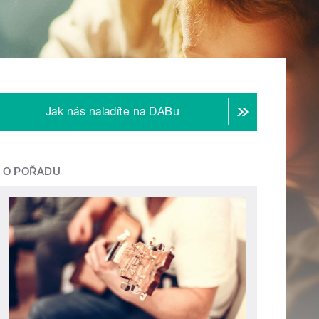
Jak nás naladíte na DABu
O POŘADU