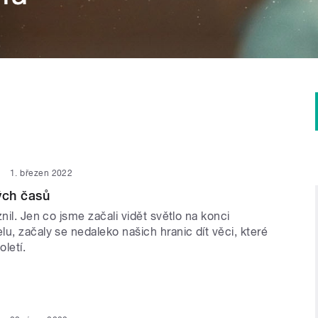
1. březen 2022
ých časů
znil. Jen co jsme začali vidět světlo na konci
u, začaly se nedaleko našich hranic dít věci, které
oletí.