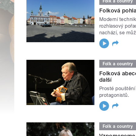
Folk a country
Folková pohla
Moderní technik
rozhlasový pořad
nachází, se může
Folk a country
Folková abece
další
Prosté pouštění
protagonistů.
Folk a country
Vzpomeneme n