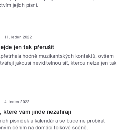
tvím jejích písní.
11. leden 2022
ejde jen tak přerušit
zpřetrhala hodně muzikantských kontaktů, ovšem
vářejí jakousi neviditelnou síť, kterou nelze jen tak
4. leden 2022
, které vám jinde nezahrají
ch písniček a kalendária se budeme probírat
bným děním na domácí folkové scéně.