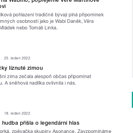
ovi
lková pohlazení tradičně bývají plná připomínek
mných osobností jako je Wabi Daněk, Věra
 Mládek nebo Tomáš Linka.
25. leden 2022
čky líznuté zimou
šní zima zečala alespoň občas připomínat
 A sněhová nadílka ovlivnila i nás.
18. leden 2022
 hudba přišla o legendární hlas
orká, zpěvačka skupiny Asonance. Zavzpomínáme