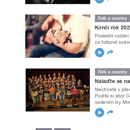
Folk a country
Končí rok 202
Poslední vydání 
co folkové scéně
Folk a country
Nalaďte se n
Nechcete v před
Pusťte si sbor 
vedením Ivy Mi
STRÁNKY