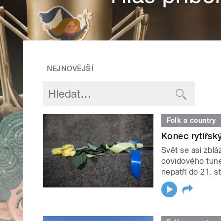
NEJNOVĚJŠÍ
Folk a country
Konec rytířsk
Svět se asi zblá
covidového tunel
nepatří do 21. st