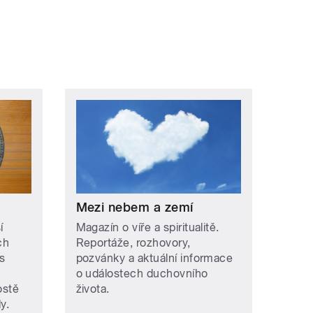
Mezi nebem a zemí
í
Magazín o víře a spiritualitě.
ch
Reportáže, rozhovory,
s
pozvánky a aktuální informace
o událostech duchovního
ostě
života.
y.