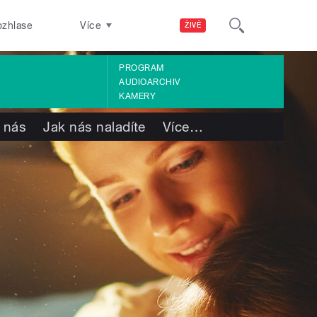
ozhlase
Více
ŽIVĚ
PROGRAM
AUDIOARCHIV
KAMERY
 nás
Jak nás naladíte
Více
…