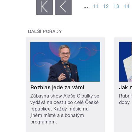
…
11
12
13
14
« první
‹ předchozí
DALŠÍ POŘADY
Rozhlas jede za vámi
Jak 
Zábavná show Aleše Cibulky se
Rubri
vydává na cestu po celé České
doby.
republice. Každý měsíc na
jiném místě a s bohatým
programem.