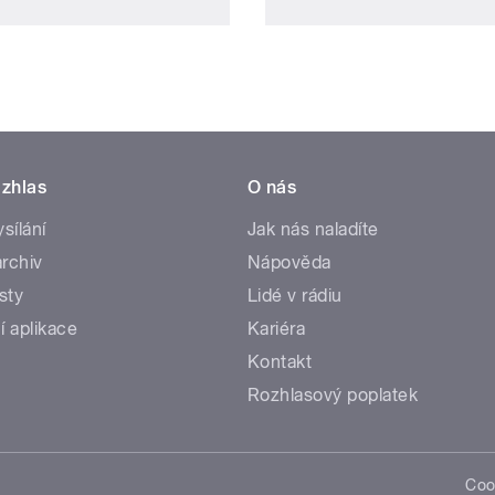
zhlas
O nás
ysílání
Jak nás naladíte
rchiv
Nápověda
sty
Lidé v rádiu
í aplikace
Kariéra
Kontakt
Rozhlasový poplatek
Coo