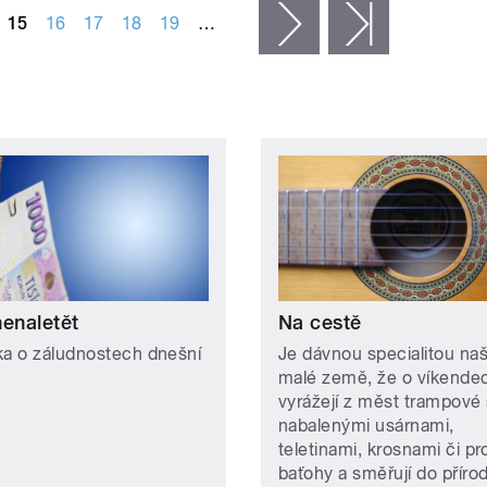
15
16
17
18
19
…
následující ›
poslední »
nenaletět
Na cestě
ka o záludnostech dnešní
Je dávnou specialitou naš
malé země, že o víkende
vyrážejí z měst trampové 
nabalenými usárnami,
teletinami, krosnami či pr
baťohy a směřují do přírod