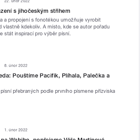
22. únor 2022
zení s jihočeským střihem
a a propojení s fonotékou umožňuje vyrobit
 vlastně kdekoliv. A místo, kde se autor pořadu
 stát inspirací pro výběr písní.
8. únor 2022
da: Pouštíme Pacifik, Plíhala, Palečka a
 písní přebraných podle prvního písmene přízviska
1. únor 2022
a Wabiho, popřejeme Věře Martinové