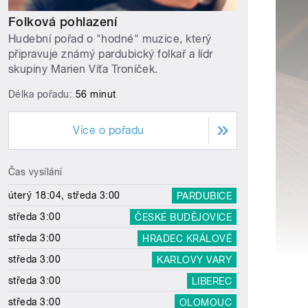
Folková pohlazení
Hudební pořad o "hodné" muzice, který
připravuje známý pardubický folkař a lídr
skupiny Marien Víťa Troníček.
Délka pořadu:
56 minut
Více o pořadu
Čas vysílání
úterý 18:04, středa 3:00
PARDUBICE
středa 3:00
ČESKÉ BUDĚJOVICE
středa 3:00
HRADEC KRÁLOVÉ
středa 3:00
KARLOVY VARY
středa 3:00
LIBEREC
středa 3:00
OLOMOUC