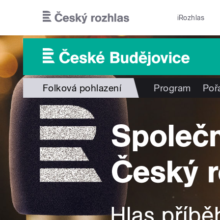
Přejít k hlavnímu obsahu
iRozhlas
Folková pohlazení
Program
Poř