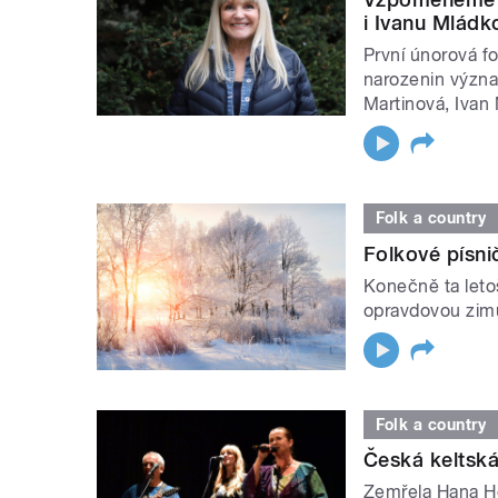
i Ivanu Mládk
První únorová fo
narozenin význa
Martinová, Ivan
Folk a country
Folkové písni
Konečně ta leto
opravdovou zimu.
Folk a country
Česká keltská
Zemřela Hana H