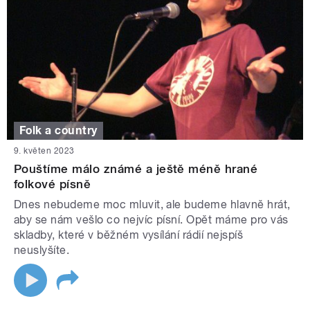
Folk a country
9. květen 2023
Pouštíme málo známé a ještě méně hrané
folkové písně
Dnes nebudeme moc mluvit, ale budeme hlavně hrát,
aby se nám vešlo co nejvíc písní. Opět máme pro vás
skladby, které v běžném vysílání rádií nejspíš
neuslyšíte.