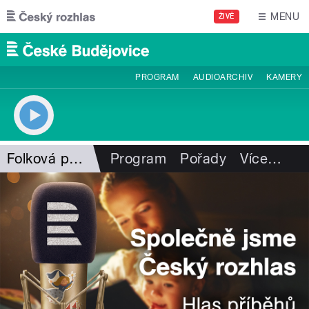
Přejít k hlavnímu obsahu
MENU
ŽIVĚ
PROGRAM
AUDIOARCHIV
KAMERY
Folková pohlazení
Program
Pořady
Více
…