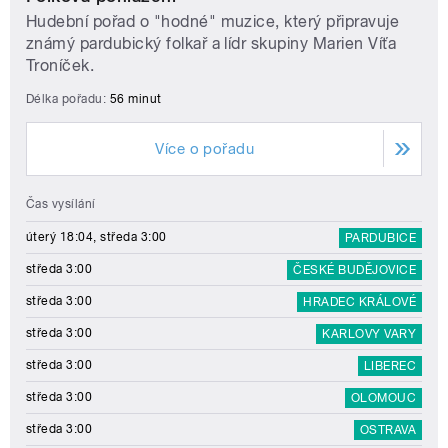
Hudební pořad o "hodné" muzice, který připravuje
známý pardubický folkař a lídr skupiny Marien Víťa
Troníček.
Délka pořadu:
56 minut
Více o pořadu
Čas vysílání
úterý 18:04, středa 3:00
PARDUBICE
středa 3:00
ČESKÉ BUDĚJOVICE
středa 3:00
HRADEC KRÁLOVÉ
středa 3:00
KARLOVY VARY
středa 3:00
LIBEREC
středa 3:00
OLOMOUC
středa 3:00
OSTRAVA