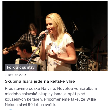
Folk a country
2. květen 2023
Skupina Isara jede na keltské vlně
Představíme desku Na vlně. Novotou vonící album
mladoboleslavské skupiny Isara je opět plné
kouzelných kelťáren. Připomeneme také, že Willie
Nelson slaví 90 let na světě.