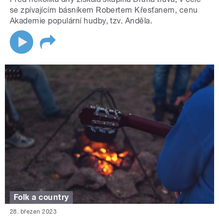
se zpívajícím básníkem Robertem Křesťanem, cenu
Akademie populární hudby, tzv. Anděla.
Folk a country
28. březen 2023