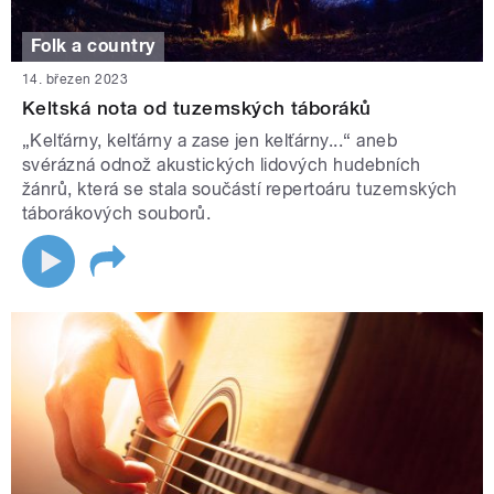
Folk a country
14. březen 2023
Keltská nota od tuzemských táboráků
„Kelťárny, kelťárny a zase jen kelťárny...“ aneb
svérázná odnož akustických lidových hudebních
žánrů, která se stala součástí repertoáru tuzemských
táborákových souborů.