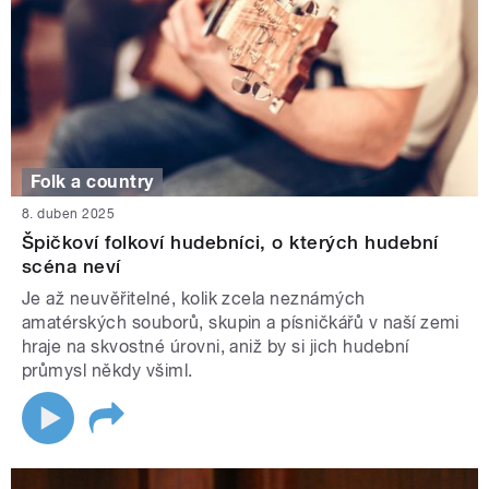
Folk a country
8. duben 2025
Špičkoví folkoví hudebníci, o kterých hudební
scéna neví
Je až neuvěřitelné, kolik zcela neznámých
amatérských souborů, skupin a písničkářů v naší zemi
hraje na skvostné úrovni, aniž by si jich hudební
průmysl někdy všiml.