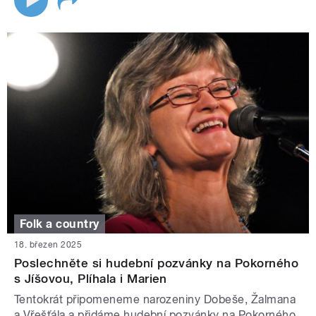
Folk a country
18. březen 2025
Poslechněte si hudební pozvánky na Pokorného
s Jíšovou, Plíhala i Marien
Tentokrát připomeneme narozeniny Dobeše, Žalmana
a Vřešťála a přidáme hudební pozvánky na Pokorného