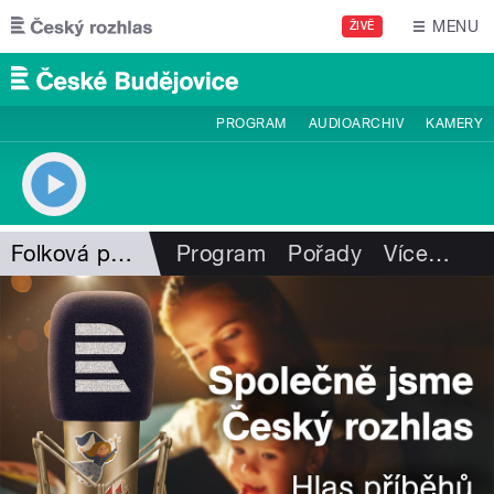
Přejít k hlavnímu obsahu
MENU
ŽIVĚ
PROGRAM
AUDIOARCHIV
KAMERY
Folková pohlazení
Program
Pořady
Více
…