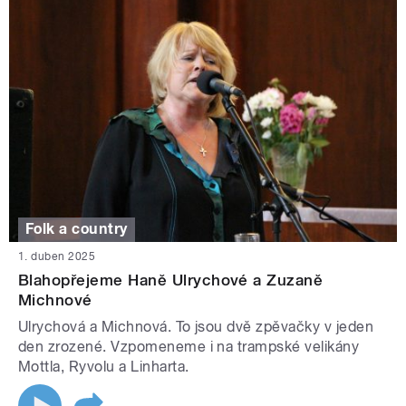
Folk a country
1. duben 2025
Blahopřejeme Haně Ulrychové a Zuzaně
Michnové
Ulrychová a Michnová. To jsou dvě zpěvačky v jeden
den zrozené. Vzpomeneme i na trampské velikány
Mottla, Ryvolu a Linharta.