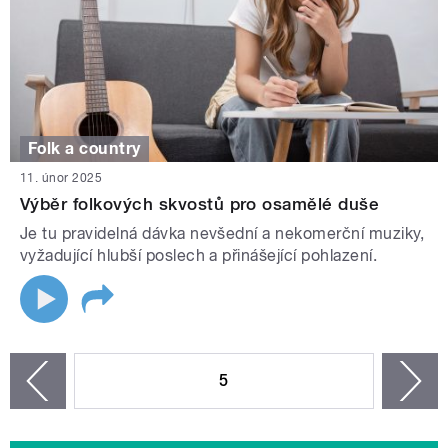
Folk a country
11. únor 2025
Výběr folkových skvostů pro osamělé duše
Je tu pravidelná dávka nevšední a nekomerční muziky,
vyžadující hlubší poslech a přinášející pohlazení.
STRÁNKY
5
n
zí