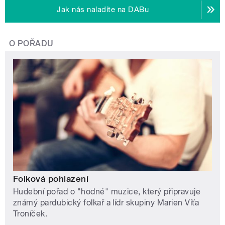
Jak nás naladíte na DABu
O POŘADU
Folková pohlazení
Hudební pořad o "hodné" muzice, který připravuje
známý pardubický folkař a lídr skupiny Marien Víťa
Troníček.