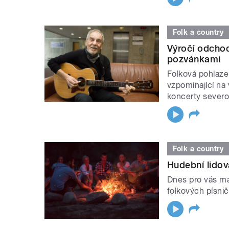
Folk a country
Výročí odcho
pozvánkami
Folková pohlaze
vzpomínající na
koncerty severo
Folk a country
Hudební lidová
Dnes pro vás m
folkových písni