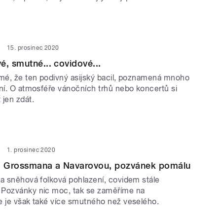
15. prosinec 2020
é, smutné... covidové...
jmé, že ten podivný asijský bacil, poznamená mnoho
ání. O atmosféře vánočních trhů nebo koncertů si
jen zdát.
1. prosinec 2020
 Grossmana a Navarovou, pozvánek pomálu
 a sněhová folková pohlazení, covidem stále
 Pozvánky nic moc, tak se zaměříme na
e je však také více smutného než veselého.