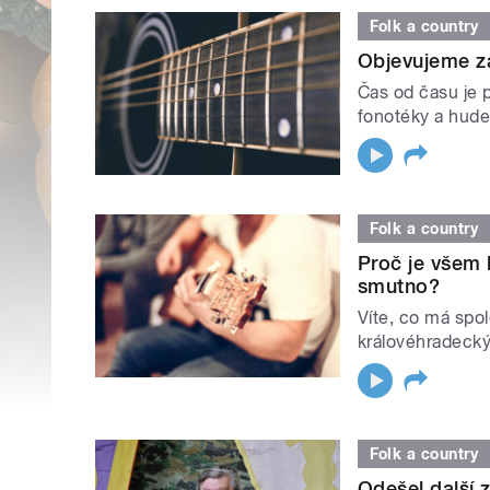
Folk a country
Objevujeme z
Čas od času je p
fonotéky a hude
Folk a country
Proč je všem 
smutno?
Víte, co má spo
královéhradecký
Folk a country
Odešel další 