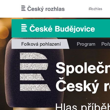
Přejít k hlavnímu obsahu
iRozhlas
Folková pohlazení
Program
Poř