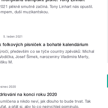
2021 pěkně smutně začíná. Tony Linhart nás opustil.
trempem, duší muzikantskou.
5. leden 2021
 folkových písniček a bohaté kalendárium
očí, především co se týče country zpěváků: Michal
Vodička, Josef Šimek, narozeniny Vladimíra Merty,
išku M.
osinec 2020
rlování na konci roku 2020
 umlčena a nikdo neví, jak dlouho to bude trvat. Tak
at, a přát si, aby to co nejrychleji pominulo.