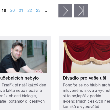
19
20
21
22
23
…
následující ›
poslední »
 učebnicích nebylo
Divadlo pro vaše uši
 Písařík přináší každý den
Ponořte se do hlubin arch
avá fakta nebo nedávná
mluveného slova a vychut
ní z oblasti biologie,
si to nejlepší v podání
afie, botaniky či českých
legendárních českých he
komiků a vypravěčů.