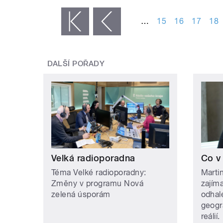
STRÁNKY
…
15
16
17
18
« první
‹ předchozí
DALŠÍ POŘADY
Velká radioporadna
Co v
Téma Velké radioporadny:
Martin
Změny v programu Nová
zajím
zelená úsporám
odhale
geogr
reálií.