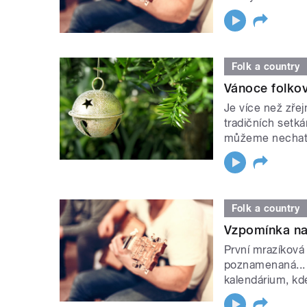
Folk a country
Vánoce folkov
Je více než zře
tradičních setk
můžeme nechat 
Folk a country
Vzpomínka na
První mrazíková
poznamenaná...
kalendárium, kd