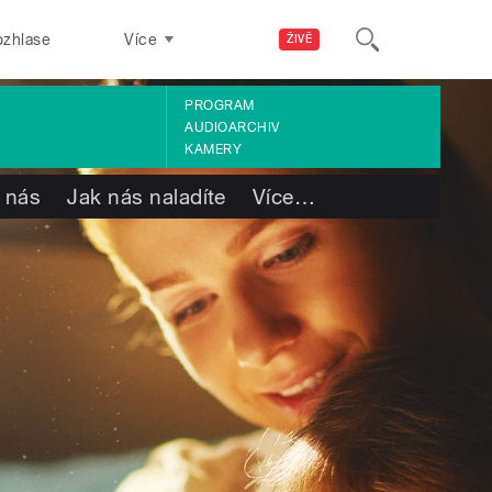
ozhlase
Více
ŽIVĚ
PROGRAM
AUDIOARCHIV
KAMERY
 nás
Jak nás naladíte
Více
…