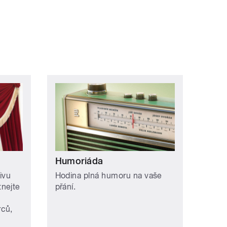
Humoriáda
ivu
Hodina plná humoru na vaše
nejte
přání.
rců,