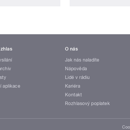
zhlas
O nás
ysílání
Jak nás naladíte
rchiv
Nápověda
sty
Lidé v rádiu
í aplikace
Kariéra
Kontakt
Rozhlasový poplatek
Coo