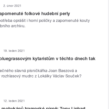
2. únor 2021
apomenuté folkové hudební perly
otřeba oprášit i horní poličky a zapomenuté kouty
bního archívu.
19. leden 2021
bluegrassovým kytaristům v těchto dnech tak
lečného slavná písničkářka Joan Baezová a
 rozhlasový mudrc z Lokálky Václav Souček?
12. leden 2021
z mohykánů trampské písně: Tony Linhart