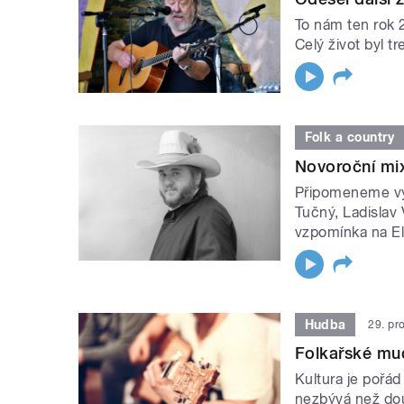
To nám ten rok 
Celý život byl 
Folk a country
Novoroční mix
Připomeneme výr
Tučný, Ladislav 
vzpomínka na El
Hudba
29. pr
Folkařské mud
Kultura je pořád
nezbývá než douf