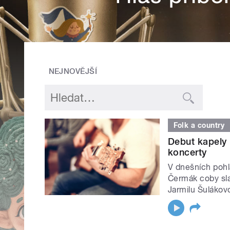
NEJNOVĚJŠÍ
Folk a country
Debut kapely 
koncerty
V dnešních pohl
Čermák coby sla
Jarmilu Šulákov