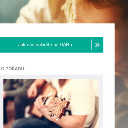
Jak nás naladíte na DABu
O POŘADU