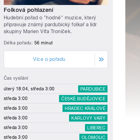
Folková pohlazení
Hudební pořad o "hodné" muzice, který
připravuje známý pardubický folkař a lídr
skupiny Marien Víťa Troníček.
Délka pořadu:
56 minut
Více o pořadu
Čas vysílání
úterý 18:04, středa 3:00
PARDUBICE
středa 3:00
ČESKÉ BUDĚJOVICE
středa 3:00
HRADEC KRÁLOVÉ
středa 3:00
KARLOVY VARY
středa 3:00
LIBEREC
středa 3:00
OLOMOUC