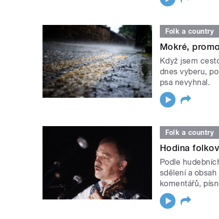
Folk a country
Mokré, promo
Když jsem cesto
dnes vyberu, po
psa nevyhnal.
Folk a country
Hodina folko
Podle hudebních
sdělení a obsah
komentářů, písn