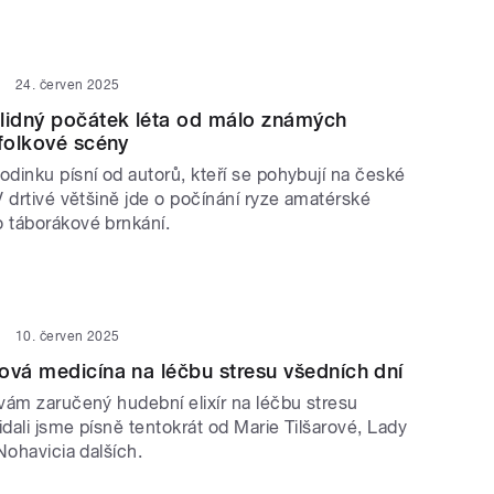
24. červen 2025
lidný počátek léta od málo známých
 folkové scény
dinku písní od autorů, kteří se pohybují na české
 drtivé většině jde o počínání ryze amatérské
 táborákové brnkání.
10. červen 2025
ová medicína na léčbu stresu všedních dní
vám zaručený hudební elixír na léčbu stresu
idali jsme písně tentokrát od Marie Tilšarové, Lady
Nohavicia dalších.