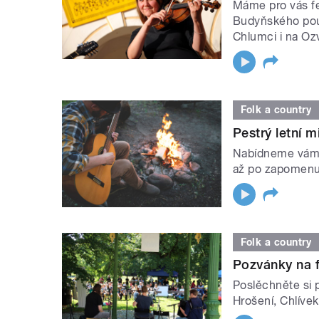
Máme pro vás fe
Budyňského pout
Chlumci i na Oz
Folk a country
Pestrý letní 
Nabídneme vám 
až po zapomenu
Folk a country
Pozvánky na f
Poslěchněte si p
Hrošení, Chlívek