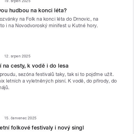
19. srpen 2025
vou hudbou na konci léta?
zvánky na Folk na konci léta do Drnovic, na
éto i na Novodvoroský minifest u Kutné hory.
12. srpen 2025
í na cesty, k vodě i do lesa
proudu, sezóna festivalů taky, tak si to pojďme užít.
 letních a vyletněných písní. K vodě, do přírody, do
hájů.
15. červenec 2025
tní folkové festivaly i nový singl