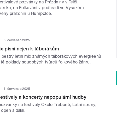
stivalové pozvánky na Prázdniny v Telči,
níka, na Folkování v podhradí ve Vysokém
věny prázdnin u Humpolce.
8. červenec 2025
mix písní nejen k táborákům
pestrý letní mix známých táborákových evergreenů
té poklady soudobých tvůrců folkového žánru.
1. červenec 2025
estivaly a koncerty nepopulární hudby
ozvánky na festivaly Okolo Třeboně, Letní struny,
 open a další.