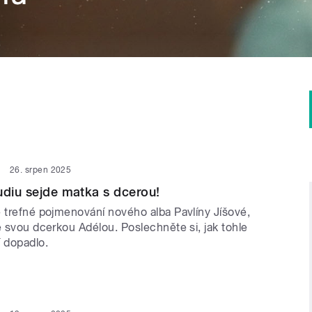
26. srpen 2025
udiu sejde matka s dcerou!
e trefné pojmenování nového alba Pavlíny Jíšové,
e svou dcerkou Adélou. Poslechněte si, jak tohle
í dopadlo.