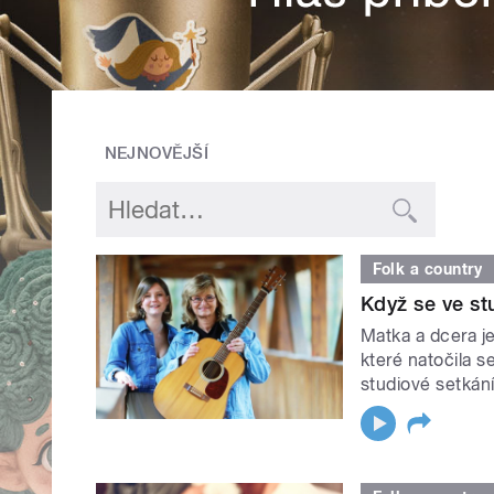
NEJNOVĚJŠÍ
Folk a country
Když se ve st
Matka a dcera j
které natočila s
studiové setkán