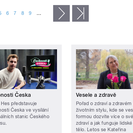
5
6
7
8
9
…
následující ›
poslední »
nosti Česka
Vesele a zdravě
 Hes představuje
Pořad o zdraví a zdravém
osti Česka ve vysílání
životním stylu, kde se ve
nálních stanic Českého
formou dozvíte více o sv
asu.
zdraví a jak funguje lidské
tělo. Letos se Kateřina