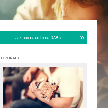
Jak nás naladíte na DABu
O POŘADU