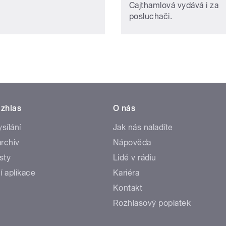
Cajthamlová vydává i za
posluchači.
zhlas
O nás
ysílání
Jak nás naladíte
rchiv
Nápověda
sty
Lidé v rádiu
í aplikace
Kariéra
Kontakt
Rozhlasový poplatek