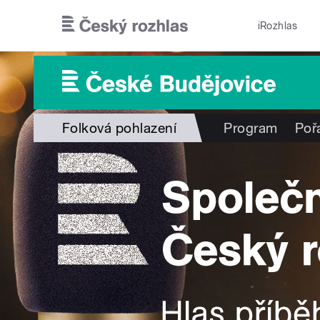
Přejít k hlavnímu obsahu
iRozhlas
Folková pohlazení
Program
Poř