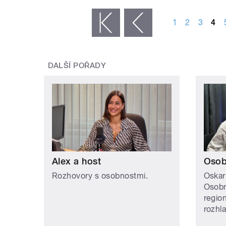
STRÁNKY
1
2
3
4
« první
‹ předchozí
DALŠÍ POŘADY
Alex a host
Osob
Rozhovory s osobnostmi.
Oskar
Osobn
regio
rozhl