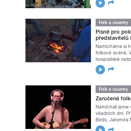
Folk a country
Písně pro pok
představitelů
Namícháme si ho
folkové scéně. V
hospodské nebo
Folk a country
Zaručená folk
Namíchali jsme 
všedních dní. Př
Birds, Jaromíra 