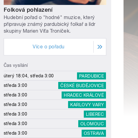
Folková pohlazení
Hudební pořad o "hodné" muzice, který
připravuje známý pardubický folkař a lídr
skupiny Marien Víťa Troníček.
Více o pořadu
Čas vysílání
úterý 18:04, středa 3:00
PARDUBICE
středa 3:00
ČESKÉ BUDĚJOVICE
středa 3:00
HRADEC KRÁLOVÉ
středa 3:00
KARLOVY VARY
středa 3:00
LIBEREC
středa 3:00
OLOMOUC
středa 3:00
OSTRAVA