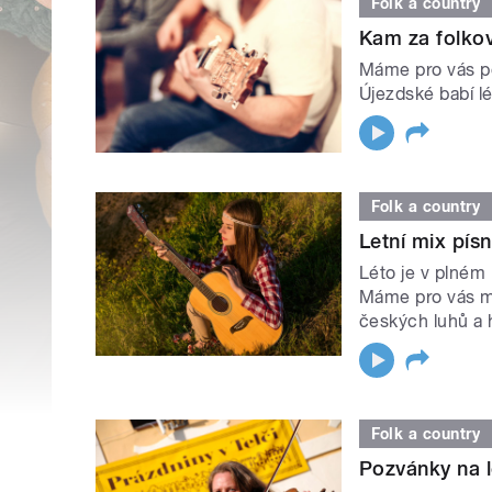
Folk a country
Kam za folko
Máme pro vás po
Újezdské babí l
Folk a country
Letní mix písn
Léto je v plném 
Máme pro vás mix
českých luhů a 
Folk a country
Pozvánky na le