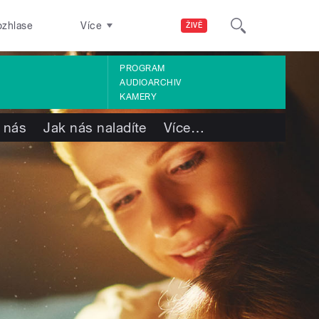
ozhlase
Více
ŽIVĚ
PROGRAM
AUDIOARCHIV
KAMERY
 nás
Jak nás naladíte
Více
…