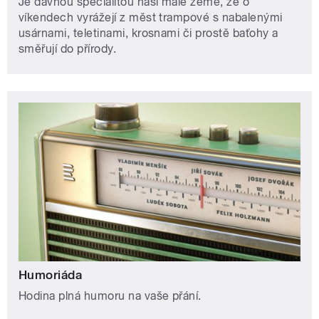
Je dávnou specialitou naší malé země, že o
víkendech vyrážejí z měst trampové s nabalenými
usárnami, teletinami, krosnami či prostě baťohy a
směřují do přírody.
Humoriáda
Hodina plná humoru na vaše přání.