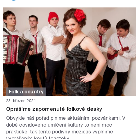
Folk a country
23. březen 2021
Oprášíme zapomenuté folkové desky
Obvykle náš pořad plníme aktuálními pozvánkami. V
době covidového umlčení kultury to není moc
praktické, tak tento podivný mezičas vyplníme
vyprášením koutů fonotéky.