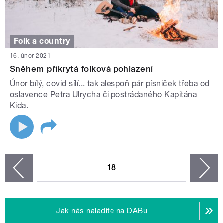
Folk a country
16. únor 2021
Sněhem přikrytá folková pohlazení
Únor bílý, covid sílí... tak alespoň pár písniček třeba od
oslavence Petra Ulrycha či postrádaného Kapitána
Kida.
STRÁNKY
18
n
zí
Jak nás naladíte na DABu