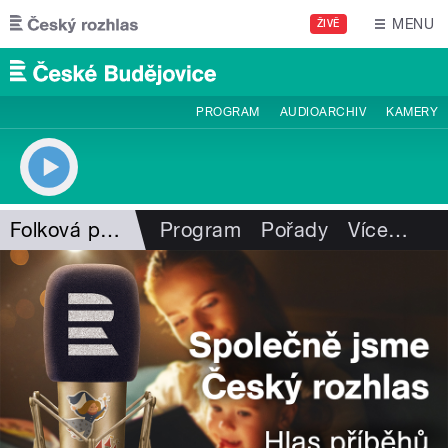
Přejít k hlavnímu obsahu
MENU
ŽIVĚ
PROGRAM
AUDIOARCHIV
KAMERY
Folková pohlazení
Program
Pořady
Více
…