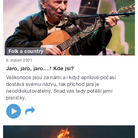
Folk a country
6. duben 2021
Jaro, jaro, jaro....! Kde jsi?
Velikonoce jsou za námi a i když aprílové počasí
dostává svému názvu, tak příchod jara je
neoddiskutovatelný. Snad vás tedy potěší jarní
písničky.