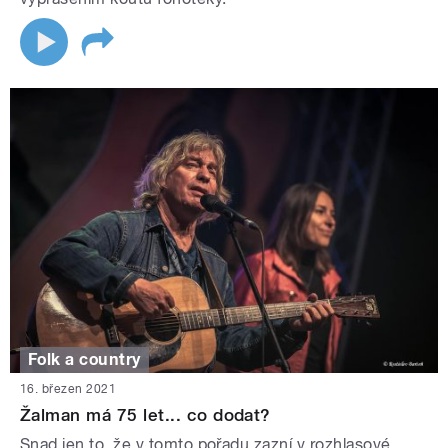
Folk a country
16. březen 2021
Žalman má 75 let... co dodat?
Snad jen to, že v tomto pořadu zazní v rozhlasové