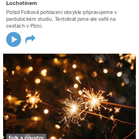
Lochotínem
Pořad Folková pohlazení obvykle připravujeme v
pardubickém studiu. Tentokrát jsme ale vařili na
cestách v Plzni.
Folk a country