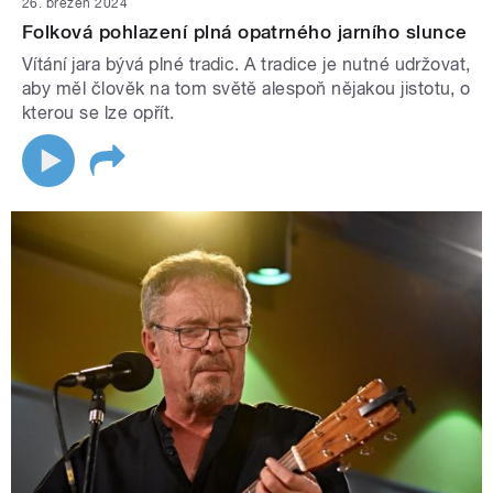
26. březen 2024
Folková pohlazení plná opatrného jarního slunce
Vítání jara bývá plné tradic. A tradice je nutné udržovat,
aby měl člověk na tom světě alespoň nějakou jistotu, o
kterou se lze opřít.