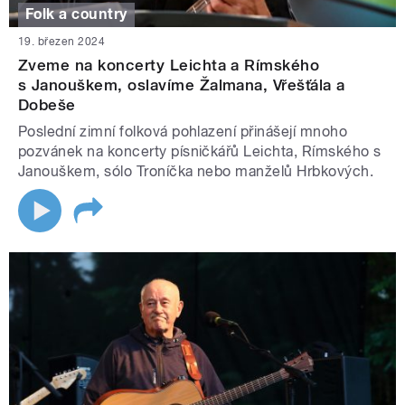
Folk a country
19. březen 2024
Zveme na koncerty Leichta a Rímského
s Janouškem, oslavíme Žalmana, Vřešťála a
Dobeše
Poslední zimní folková pohlazení přinášejí mnoho
pozvánek na koncerty písničkářů Leichta, Rímského s
Janouškem, sólo Troníčka nebo manželů Hrbkových.