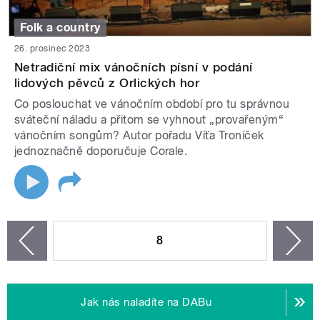
Folk a country
26. prosinec 2023
Netradiční mix vánočních písní v podání
lidových pěvců z Orlických hor
Co poslouchat ve vánočním období pro tu správnou
sváteční náladu a přitom se vyhnout „provařeným“
vánočním songům? Autor pořadu Víťa Troníček
jednoznačně doporučuje Corale.
STRÁNKY
8
n
zí
Jak nás naladíte na DABu