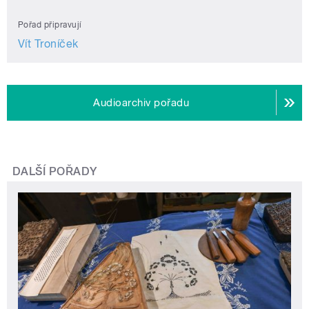
Pořad připravují
Vít Troníček
Audioarchiv pořadu
DALŠÍ POŘADY