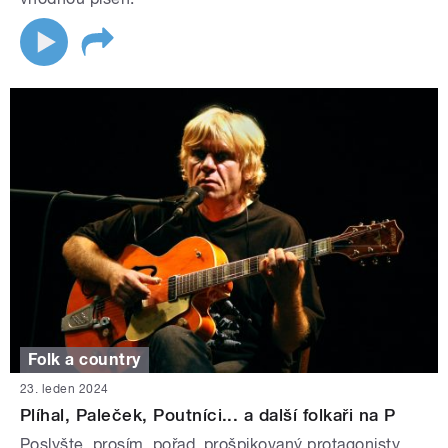
Folk a country
23. leden 2024
Plíhal, Paleček, Poutníci... a další folkaři na P
Poslyšte, prosím, pořad, prošpikovaný protagonisty