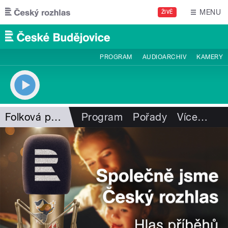
Přejít k hlavnímu obsahu
MENU
ŽIVĚ
PROGRAM
AUDIOARCHIV
KAMERY
Folková pohlazení
Program
Pořady
Více
…