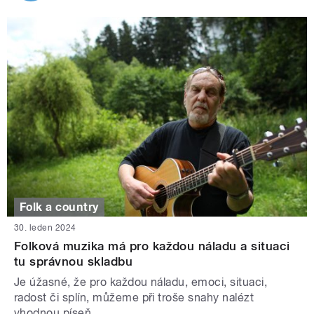
Folk a country
30. leden 2024
Folková muzika má pro každou náladu a situaci
tu správnou skladbu
Je úžasné, že pro každou náladu, emoci, situaci,
radost či splín, můžeme při troše snahy nalézt
vhodnou píseň.