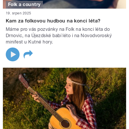
Folk a country
19. srpen 2025
Kam za folkovou hudbou na konci léta?
Máme pro vás pozvánky na Folk na konci léta do
Drnovic, na Újezdské babí léto i na Novodvoroský
minifest u Kutné hory.