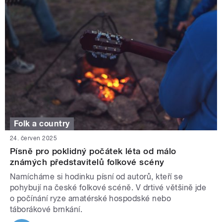
Folk a country
24. červen 2025
Písně pro poklidný počátek léta od málo
známých představitelů folkové scény
Namícháme si hodinku písní od autorů, kteří se
pohybují na české folkové scéně. V drtivé většině jde
o počínání ryze amatérské hospodské nebo
táborákové brnkání.