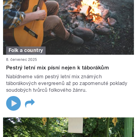
Folk a country
8. červenec 2025
Pestrý letní mix písní nejen k táborákům
Nabídneme vám pestrý letní mix známých
táborákových evergreenů až po zapomenuté poklady
soudobých tvůrců folkového žánru.