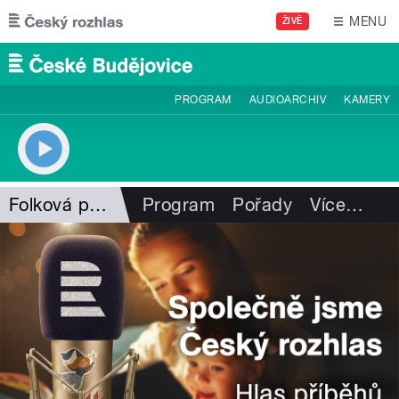
Přejít k hlavnímu obsahu
MENU
ŽIVĚ
PROGRAM
AUDIOARCHIV
KAMERY
Folková pohlazení
Program
Pořady
Více
…