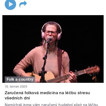
Folk a country
10. červen 2025
Zaručená folková medicína na léčbu stresu
všedních dní
Namíchali jsme vám zaručený hudební elixír na léčbu