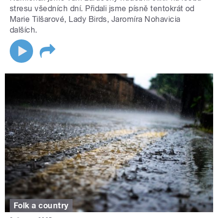
stresu všedních dní. Přidali jsme písně tentokrát od
Marie Tilšarové, Lady Birds, Jaromíra Nohavicia
dalších.
Folk a country