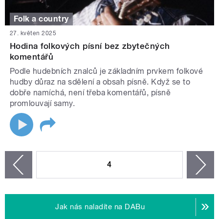
Folk a country
27. květen 2025
Hodina folkových písní bez zbytečných
komentářů
Podle hudebních znalců je základním prvkem folkové
hudby důraz na sdělení a obsah písně. Když se to
dobře namíchá, není třeba komentářů, písně
promlouvají samy.
STRÁNKY
4
n
zí
Jak nás naladíte na DABu