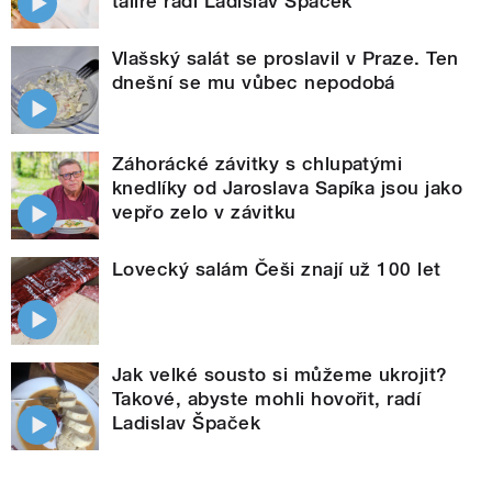
talíře radí Ladislav Špaček
Vlašský salát se proslavil v Praze. Ten
dnešní se mu vůbec nepodobá
Záhorácké závitky s chlupatými
knedlíky od Jaroslava Sapíka jsou jako
vepřo zelo v závitku
Lovecký salám Češi znají už 100 let
Jak velké sousto si můžeme ukrojit?
Takové, abyste mohli hovořit, radí
Ladislav Špaček