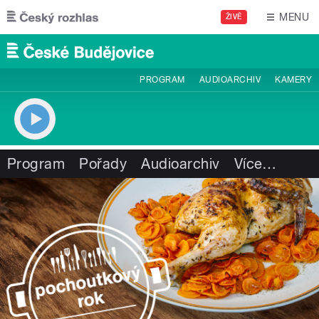
Přejít k hlavnímu obsahu
MENU
ŽIVĚ
PROGRAM
AUDIOARCHIV
KAMERY
Program
Pořady
Audioarchiv
Více
…