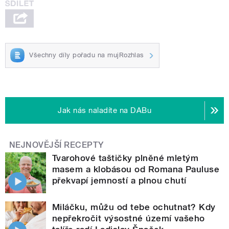
Všechny díly pořadu na mujRozhlas
Jak nás naladíte na DABu
NEJNOVĚJŠÍ RECEPTY
Tvarohové taštičky plněné mletým
masem a klobásou od Romana Pauluse
překvapí jemností a plnou chutí
Miláčku, můžu od tebe ochutnat? Kdy
nepřekročit výsostné území vašeho