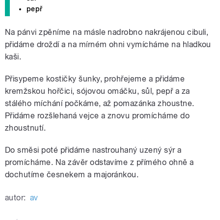
pepř
Na pánvi zpěníme na másle nadrobno nakrájenou cibuli,
přidáme droždí a na mírném ohni vymícháme na hladkou
kaši.
Přisypeme kostičky šunky, prohřejeme a přidáme
kremžskou hořčici, sójovou omáčku, sůl, pepř a za
stálého míchání počkáme, až pomazánka zhoustne.
Přidáme rozšlehaná vejce a znovu promícháme do
zhoustnutí.
Do směsi poté přidáme nastrouhaný uzený sýr a
promícháme. Na závěr odstavíme z přímého ohně a
dochutíme česnekem a majoránkou.
autor:
av