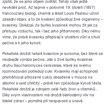
zjistili, že se jeho objem zvětšil. Tehdy však ještě
nevěděli proč. Až teprve v polovině 19. století (1857)
francouzský biolog, chemik a lékař Louis Pasteur učinil
zásadní objev, a to že kvašení způsobují živé organismy –
kvasinky. Dokázal, že buňky kvasinek mohou žít jak za
přístupu vzduchu, tak i bez jeho přítomnosti. Díky němu
víme, že právě kvasinky přispívají k utváření vůní a chutí
pečiva a k jeho kynutí.
Pekařské droždí neboli kvasnice je surovina, bez které se
neobejde výroba pečiva. Jde o živé buňky kvasinek
druhu Saccharomyces cerevisiae, které ke svému
rozmnožování potřebují cukr. Kvasinky mají schopnost
přeměňovat přirozené cukry obsažené v mouce na
alkohol a oxid uhličitý - právě ten způsobuje kynutí těsta.
Pekařské droždí je zdrojem celé řady živin a vitamínů..
Díky svým vlastnostem má droždí blahodárný vliv na
lidské zdraví – pomáhá při nespavosti a únavě.