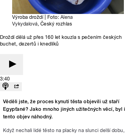
Výroba droždí | Foto:
Alena
Vykydalová
, Český rozhlas
Droždí dělá už přes 160 let kouzla s pečením českých
buchet, dezertů i knedlíků
3:40
Věděli jste, že proces kynutí těsta objevili už staří
Egypťané? Jako mnoho jiných užitečných věcí, byl i
tento objev náhodný.
Když nechali lidé těsto na placky na slunci delší dobu,