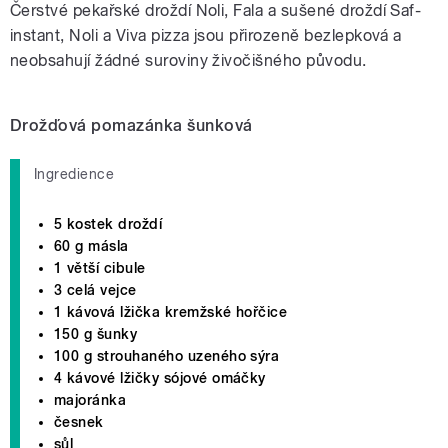
Čerstvé pekařské droždí Noli, Fala a sušené droždí Saf-
instant, Noli a Viva pizza jsou přirozeně bezlepková a
neobsahují žádné suroviny živočišného původu.
Drožďová pomazánka šunková
Ingredience
5 kostek droždí
60 g másla
1 větší cibule
3 celá vejce
1 kávová lžička kremžské hořčice
150 g šunky
100 g strouhaného uzeného sýra
4 kávové lžičky sójové omáčky
majoránka
česnek
sůl