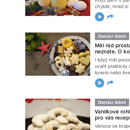
Když jsem v pam
chybět, hned si 
Domácí štěstí
Měl rád prostá
neznáte. O ko
I když měl prez
uvařit prakticky 
kyselo nebo šve
Domácí štěstí
Vanilkové roh
pro vás recept
Vánoce se kvapem