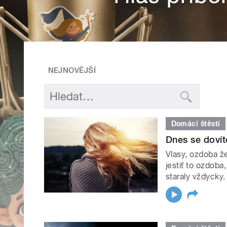
NEJNOVĚJŠÍ
Domácí štěstí
Dnes se dovíte
Vlasy, ozdoba že
jestiť to ozdoba
staraly vždycky.