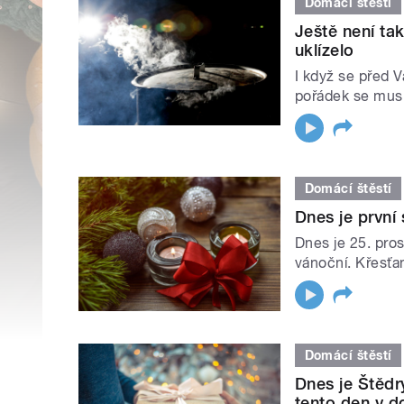
Domácí štěstí
Ještě není ta
uklízelo
I když se před 
pořádek se musí
Domácí štěstí
Dnes je první
Dnes je 25. pro
vánoční. Křesťan
Domácí štěstí
Dnes je Štědrý
tento den v d