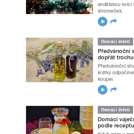
andělskou svíci
stromeček.
Domácí štěstí
Předvánoční s
dopřát troch
Předvánoční sho
krátký odpočinek
koupel.
Domácí štěstí
Domácí vaječný
podle receptu