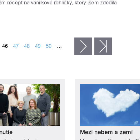
m recept na vanilkové rohlíčky, který jsem zdědila
46
47
48
49
50
…
následující ›
poslední »
nutie
Mezi nebem a zemí