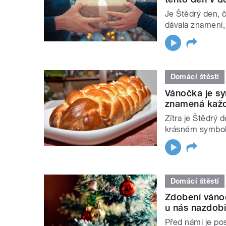
Je Štědrý den, 
dávala znamení,
Domácí štěstí
Vánočka je sy
znamená každý
Zítra je Štědrý 
krásném symbol
Domácí štěstí
Zdobení vánoč
u nás nazdobi
Před námi je pos