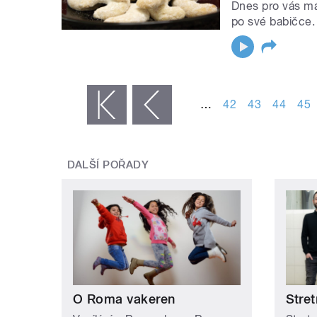
Dnes pro vás má
po své babičce.
STRÁNKY
…
42
43
44
45
« první
‹ předchozí
DALŠÍ POŘADY
O Roma vakeren
Stret