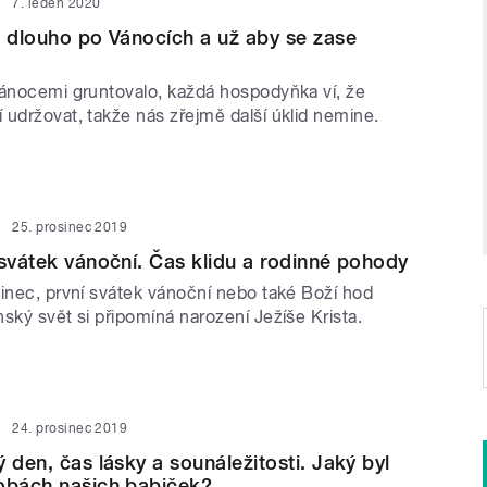
7. leden 2020
k dlouho po Vánocích a už aby se zase
Vánocemi gruntovalo, každá hospodyňka ví, že
 udržovat, takže nás zřejmě další úklid nemine.
25. prosinec 2019
 svátek vánoční. Čas klidu a rodinné pohody
sinec, první svátek vánoční nebo také Boží hod
ský svět si připomíná narození Ježíše Krista.
24. prosinec 2019
 den, čas lásky a sounáležitosti. Jaký byl
obách našich babiček?