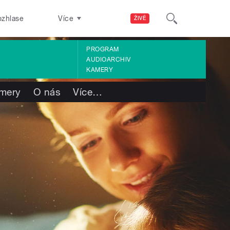
ozhlase
Více
ŽIVĚ
PROGRAM
AUDIOARCHIV
KAMERY
mery
O nás
Více
…