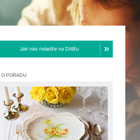
Jak nás naladíte na DABu
O POŘADU