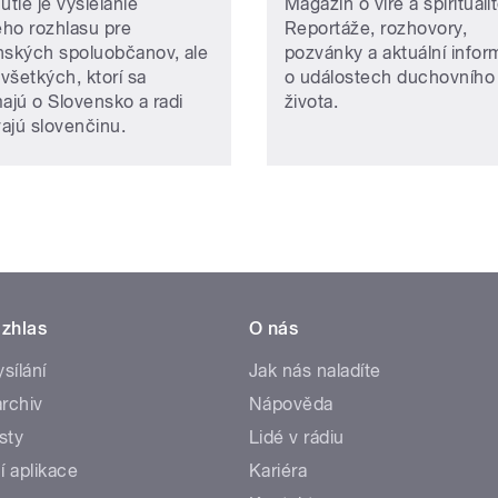
utie je vysielanie
Magazín o víře a spiritualit
ho rozhlasu pre
Reportáže, rozhovory,
nských spoluobčanov, ale
pozvánky a aktuální info
 všetkých, ktorí sa
o událostech duchovního
majú o Slovensko a radi
života.
ajú slovenčinu.
zhlas
O nás
ysílání
Jak nás naladíte
rchiv
Nápověda
sty
Lidé v rádiu
í aplikace
Kariéra