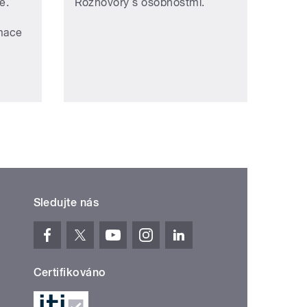
ě.
Rozhovory s osobnostmi.
rmace
Sledujte nás
Certifikováno