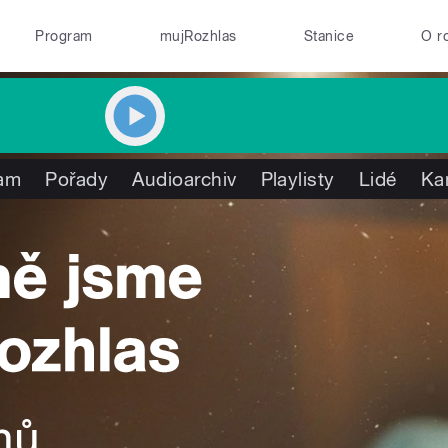
Program
mujRozhlas
Stanice
O r
am
Pořady
Audioarchiv
Playlisty
Lidé
Ka