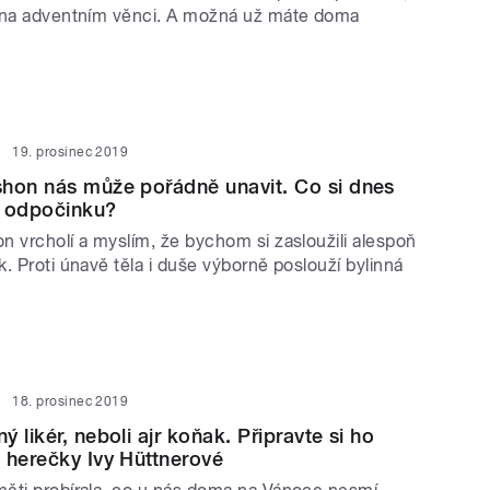
 na adventním věnci. A možná už máte doma
19. prosinec 2019
hon nás může pořádně unavit. Co si dnes
u odpočinku?
n vrcholí a myslím, že bychom si zasloužili alespoň
. Proti únavě těla i duše výborně poslouží bylinná
18. prosinec 2019
 likér, neboli ajr koňak. Připravte si ho
 herečky Ivy Hüttnerové