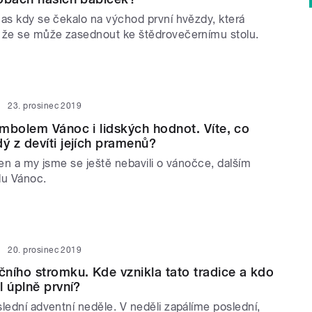
čas kdy se čekalo na východ první hvězdy, která
 že se může zasednout ke štědrovečernímu stolu.
23. prosinec 2019
mbolem Vánoc i lidských hodnot. Víte, co
 z devíti jejích pramenů?
den a my jsme se ještě nebavili o vánočce, dalším
u Vánoc.
20. prosinec 2019
ního stromku. Kde vznikla tato tradice a kdo
l úplně první?
lední adventní neděle. V neděli zapálíme poslední,