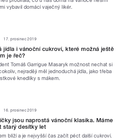
ěti probírala, co u nás doma na Vánoce nesmí
mi vybavil domácí vaječný likér.
17. prosinec 2019
 jídla i vánoční cukroví, které možná ještě
m je řeč?
ident Tomáš Garrigue Masaryk možnost nechat si
cokoliv, nejraději měl jednoduchá jídla, jako třeba
stkové knedlíky s mákem.
16. prosinec 2019
líčky jsou naprostá vánoční klasika. Máme
 starý desítky let
 blíží a je nejvyšší čas začít péct další cukroví.