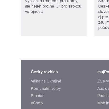
Vysílání o Romech pro Romy,
Stretn
ale nejen pro ně… i pro širokou
České
veřejnost.
slove
aj pre
zaují
počúv
Český rozhlas
mujRo
Válka na Ukrajině
Živé v
Komunální volby
Audioa
Stanice
Podca
eShop
Mobiln