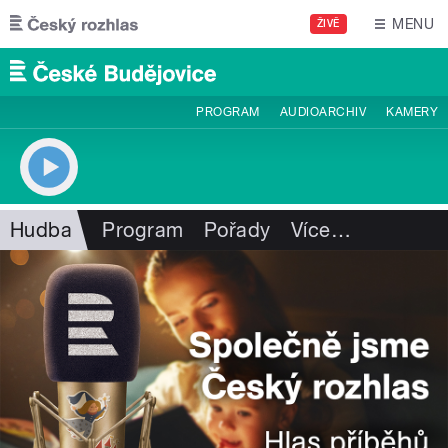
Přejít k hlavnímu obsahu
MENU
ŽIVĚ
PROGRAM
AUDIOARCHIV
KAMERY
Hudba
Program
Pořady
Více
…