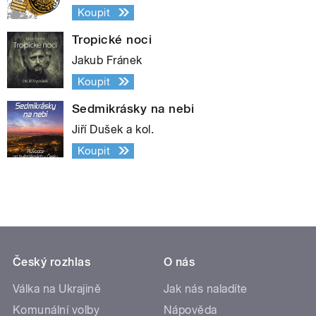
Koupit
Tropické noci
Jakub Fránek
Koupit
Sedmikrásky na nebi
Jiří Dušek a kol.
Koupit
Český rozhlas
O nás
Válka na Ukrajině
Jak nás naladíte
Komunální volby
Nápověda