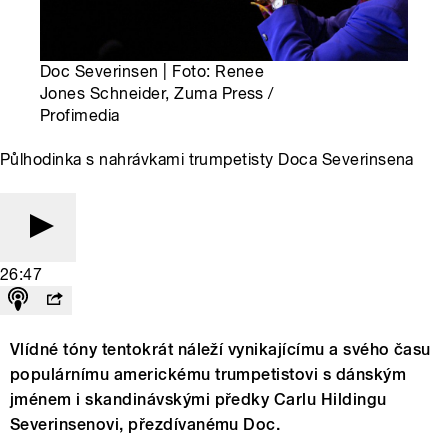
Doc Severinsen | Foto: Renee
Jones Schneider, Zuma Press /
Profimedia
Půlhodinka s nahrávkami trumpetisty Doca Severinsena
26:47
Vlídné tóny tentokrát náleží vynikajícímu a svého času
populárnímu americkému trumpetistovi s dánským
jménem i skandinávskými předky Carlu Hildingu
Severinsenovi, přezdívanému Doc.