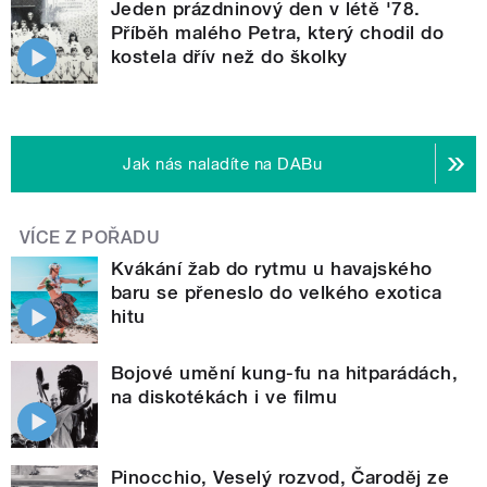
Jeden prázdninový den v létě '78.
Příběh malého Petra, který chodil do
kostela dřív než do školky
Jak nás naladíte na DABu
VÍCE Z POŘADU
Kvákání žab do rytmu u havajského
baru se přeneslo do velkého exotica
hitu
Bojové umění kung-fu na hitparádách,
na diskotékách i ve filmu
Pinocchio, Veselý rozvod, Čaroděj ze