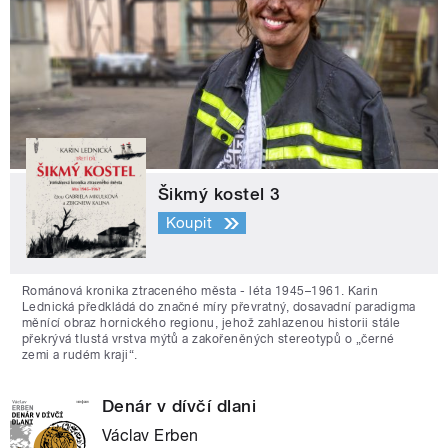
Šikmý kostel 3
Koupit
Románová kronika ztraceného města - léta 1945–1961. Karin
Lednická předkládá do značné míry převratný, dosavadní paradigma
měnící obraz hornického regionu, jehož zahlazenou historii stále
překrývá tlustá vrstva mýtů a zakořeněných stereotypů o „černé
zemi a rudém kraji“.
Denár v dívčí dlani
Václav Erben