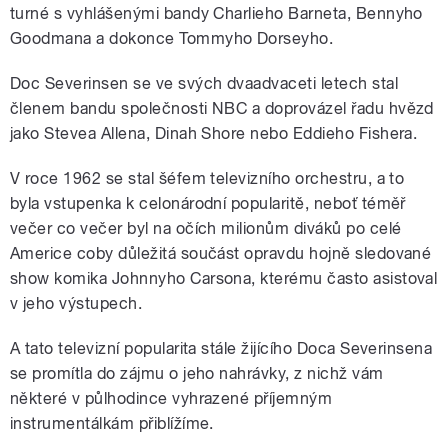
turné s vyhlášenými bandy Charlieho Barneta, Bennyho
Goodmana a dokonce Tommyho Dorseyho.
Doc Severinsen se ve svých dvaadvaceti letech stal
členem bandu společnosti NBC a doprovázel řadu hvězd
jako Stevea Allena, Dinah Shore nebo Eddieho Fishera.
V roce 1962 se stal šéfem televizního orchestru, a to
byla vstupenka k celonárodní popularitě, neboť téměř
večer co večer byl na očích milionům diváků po celé
Americe coby důležitá součást opravdu hojně sledované
show komika Johnnyho Carsona, kterému často asistoval
v jeho výstupech.
A tato televizní popularita stále žijícího Doca Severinsena
se promítla do zájmu o jeho nahrávky, z nichž vám
některé v půlhodince vyhrazené příjemným
instrumentálkám přiblížíme.