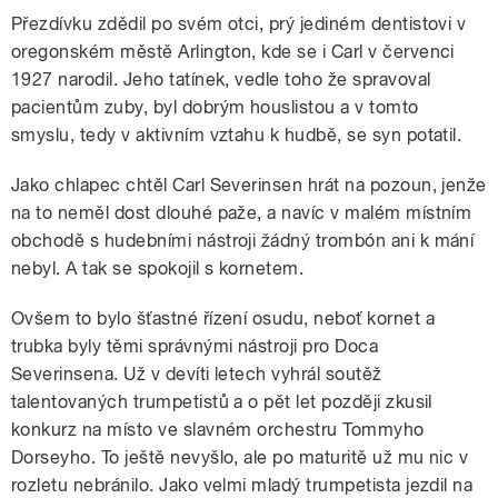
Přezdívku zdědil po svém otci, prý jediném dentistovi v
oregonském městě Arlington, kde se i Carl v červenci
1927 narodil. Jeho tatínek, vedle toho že spravoval
pacientům zuby, byl dobrým houslistou a v tomto
smyslu, tedy v aktivním vztahu k hudbě, se syn potatil.
Jako chlapec chtěl Carl Severinsen hrát na pozoun, jenže
na to neměl dost dlouhé paže, a navíc v malém místním
obchodě s hudebními nástroji žádný trombón ani k mání
nebyl. A tak se spokojil s kornetem.
Ovšem to bylo šťastné řízení osudu, neboť kornet a
trubka byly těmi správnými nástroji pro Doca
Severinsena. Už v devíti letech vyhrál soutěž
talentovaných trumpetistů a o pět let později zkusil
konkurz na místo ve slavném orchestru Tommyho
Dorseyho. To ještě nevyšlo, ale po maturitě už mu nic v
rozletu nebránilo. Jako velmi mladý trumpetista jezdil na