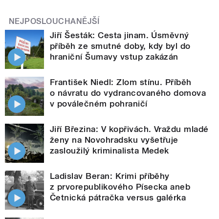
NEJPOSLOUCHANĚJŠÍ
Jiří Šesták: Cesta jinam. Úsměvný
příběh ze smutné doby, kdy byl do
hraniční Šumavy vstup zakázán
František Niedl: Zlom stínu. Příběh
o návratu do vydrancovaného domova
v poválečném pohraničí
Jiří Březina: V kopřivách. Vraždu mladé
ženy na Novohradsku vyšetřuje
zasloužilý kriminalista Medek
Ladislav Beran: Krimi příběhy
z prvorepublikového Písecka aneb
Četnická pátračka versus galérka