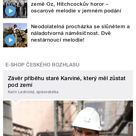
země Oz, Hitchcockův horor –
oscarové melodie v jemném podání
Neodolatelná procházka se slůnětem a
náladotvorná náměsíčnost. Dvě
nestárnoucí melodie!
E-SHOP ČESKÉHO ROZHLASU
Závěr příběhu staré Karviné, který měl zůstat
pod zemí
Karin Lednická, spisovatelka