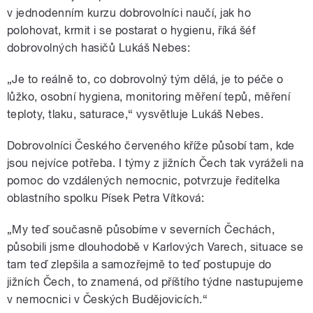
v jednodenním kurzu dobrovolníci naučí, jak ho
polohovat, krmit i se postarat o hygienu, říká šéf
dobrovolných hasičů Lukáš Nebes:
„Je to reálně to, co dobrovolný tým dělá, je to péče o
lůžko, osobní hygiena, monitoring měření tepů, měření
teploty, tlaku, saturace,“ vysvětluje Lukáš Nebes.
Dobrovolníci Českého červeného kříže působí tam, kde
jsou nejvíce potřeba. I týmy z jižních Čech tak vyráželi na
pomoc do vzdálených nemocnic, potvrzuje ředitelka
oblastního spolku Písek Petra Vítková:
„My teď současně působíme v severních Čechách,
působili jsme dlouhodobě v Karlových Varech, situace se
tam teď zlepšila a samozřejmě to teď postupuje do
jižních Čech, to znamená, od příštího týdne nastupujeme
v nemocnici v Českých Budějovicích.“