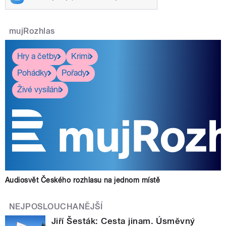
mujRozhlas
Hry a četby
Krimi
Pohádky
Pořady
Živé vysílání
Audiosvět Českého rozhlasu na jednom místě
NEJPOSLOUCHANĚJŠÍ
Jiří Šesták: Cesta jinam. Úsměvný