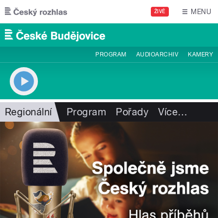
Přejít k hlavnímu obsahu
MENU
ŽIVĚ
PROGRAM
AUDIOARCHIV
KAMERY
Regionální
Program
Pořady
Více
…