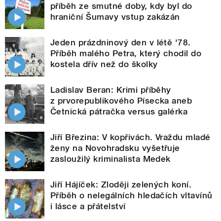
příběh ze smutné doby, kdy byl do
hraniční Šumavy vstup zakázán
Jeden prázdninový den v létě '78.
Příběh malého Petra, který chodil do
kostela dřív než do školky
Ladislav Beran: Krimi příběhy
z prvorepublikového Písecka aneb
Četnická pátračka versus galérka
Jiří Březina: V kopřivách. Vraždu mladé
ženy na Novohradsku vyšetřuje
zasloužilý kriminalista Medek
Jiří Hájíček: Zloději zelených koní.
Příběh o nelegálních hledačích vltavínů
i lásce a přátelství