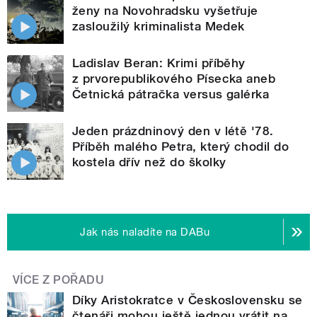
ženy na Novohradsku vyšetřuje
zasloužilý kriminalista Medek
Ladislav Beran: Krimi příběhy
z prvorepublikového Písecka aneb
Četnická pátračka versus galérka
Jeden prázdninový den v létě '78.
Příběh malého Petra, který chodil do
kostela dřív než do školky
Jak nás naladíte na DABu
VÍCE Z POŘADU
Díky Aristokratce v Československu se
čtenáři mohou ještě jednou vrátit na