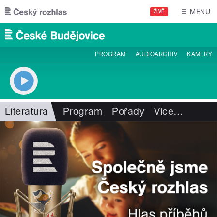
Přejít k hlavnímu obsahu
MENU
ŽIVĚ
PROGRAM
AUDIOARCHIV
KAMERY
Literatura
Program
Pořady
Více
…