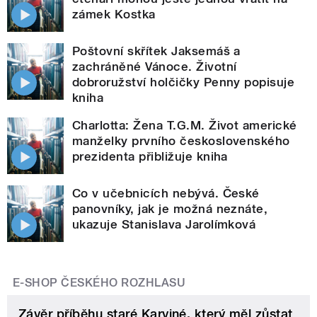
zámek Kostka
Poštovní skřítek Jaksemáš a
zachráněné Vánoce. Životní
dobroružství holčičky Penny popisuje
kniha
Charlotta: Žena T.G.M. Život americké
manželky prvního československého
prezidenta přibližuje kniha
Co v učebnicích nebývá. České
panovníky, jak je možná neznáte,
ukazuje Stanislava Jarolímková
E-SHOP ČESKÉHO ROZHLASU
Závěr příběhu staré Karviné, který měl zůstat