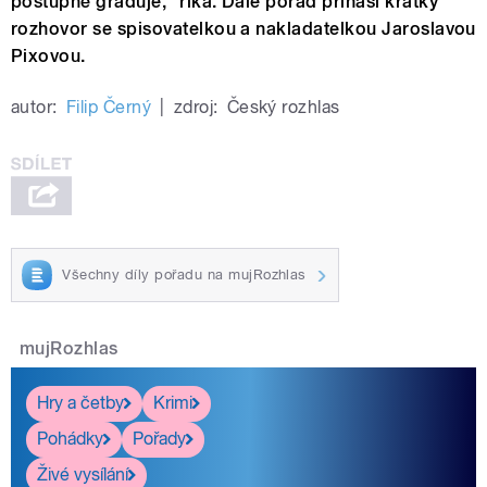
postupně graduje,“ říká. Dále pořad přináší krátký
rozhovor se spisovatelkou a nakladatelkou Jaroslavou
Pixovou.
autor:
Filip Černý
|
zdroj:
Český rozhlas
Všechny díly pořadu na mujRozhlas
mujRozhlas
Hry a četby
Krimi
Pohádky
Pořady
Živé vysílání