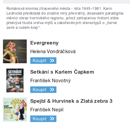
Románová kronika ztraceného města - léta 1945–1961. Karin
Lednická předkládá do značné míry převratný, dosavadní paradigma
měnící obraz hornického regionu, jehož zahlazenou historii stále
překrývá tlustá vrstva mýtů a zakořeněných stereotypů o „černé
zemi a rudém kraji“.
Evergreeny
Helena Vondráčková
Koupit
Setkání s Karlem Čapkem
František Novotný
Koupit
Spejbl & Hurvínek a Zlatá zebra 3
František Nepil
Koupit