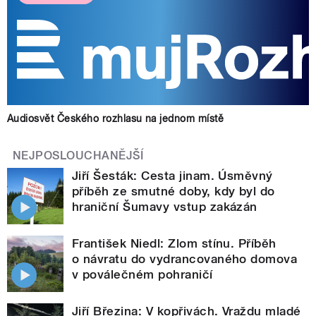
Audiosvět Českého rozhlasu na jednom místě
NEJPOSLOUCHANĚJŠÍ
Jiří Šesták: Cesta jinam. Úsměvný
příběh ze smutné doby, kdy byl do
hraniční Šumavy vstup zakázán
František Niedl: Zlom stínu. Příběh
o návratu do vydrancovaného domova
v poválečném pohraničí
Jiří Březina: V kopřivách. Vraždu mladé