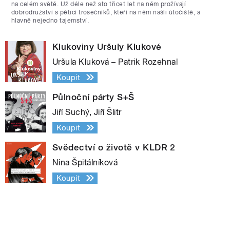
na celém světě. Už déle než sto třicet let na něm prožívají
dobrodružství s pěticí trosečníků, kteří na něm našli útočiště, a
hlavně nejedno tajemství.
Klukoviny Uršuly Klukové
Uršula Kluková – Patrik Rozehnal
Koupit
Půlnoční párty S+Š
Jiří Suchý, Jiří Šlitr
Koupit
Svědectví o životě v KLDR 2
Nina Špitálníková
Koupit