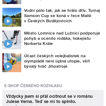
Vodní pólo tak, jak se hrálo dřív. Turnaj
Samson Cup se koná v řece Malši
v Českých Budějovicích
Město Lomnice nad Lužnicí podporuje
pohyb a ocenilo rodáka, hokejistu
Norberta Krále
Účast českých volejbalistek na
olympiádě není úplná utopie, věří
bývalý hráč Jihostroje
E-SHOP ČESKÉHO ROZHLASU
Vždycky jsem si přál ocitnout se v románu
Julese Verna. Teď se mi to splnilo.