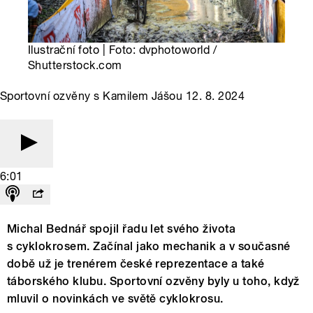
Ilustrační foto | Foto: dvphotoworld /
Shutterstock.com
Sportovní ozvěny s Kamilem Jášou 12. 8. 2024
6:01
Michal Bednář spojil řadu let svého života
s cyklokrosem. Začínal jako mechanik a v současné
době už je trenérem české reprezentace a také
táborského klubu. Sportovní ozvěny byly u toho, když
mluvil o novinkách ve světě cyklokrosu.