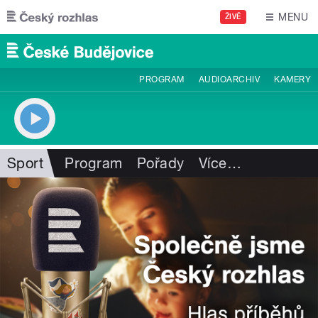
Přejít k hlavnímu obsahu
MENU
ŽIVĚ
PROGRAM
AUDIOARCHIV
KAMERY
Sport
Program
Pořady
Více
…