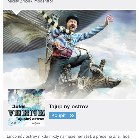
Václav Žmolík, moderátor
Tajuplný ostrov
Koupit
Lincolnův ostrov nikdo nikdy na mapě nenašel, a přece ho znají lidé