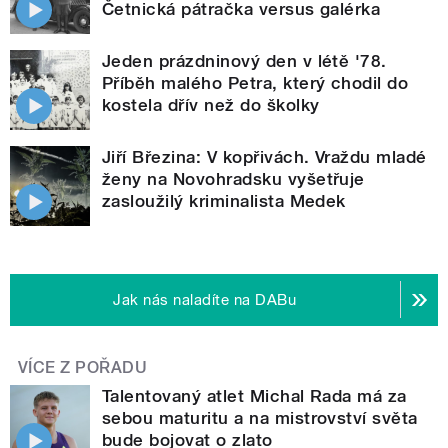
Četnická pátračka versus galérka
Jeden prázdninový den v létě '78.
Příběh malého Petra, který chodil do
kostela dřív než do školky
Jiří Březina: V kopřivách. Vraždu mladé
ženy na Novohradsku vyšetřuje
zasloužilý kriminalista Medek
Jak nás naladíte na DABu
VÍCE Z POŘADU
Talentovaný atlet Michal Rada má za
sebou maturitu a na mistrovství světa
bude bojovat o zlato