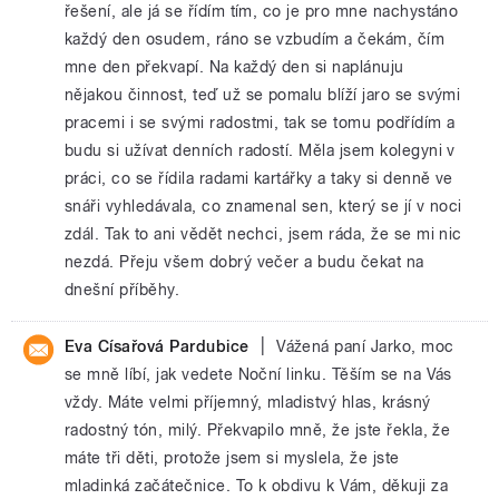
řešení, ale já se řídím tím, co je pro mne nachystáno
každý den osudem, ráno se vzbudím a čekám, čím
mne den překvapí. Na každý den si naplánuju
nějakou činnost, teď už se pomalu blíží jaro se svými
pracemi i se svými radostmi, tak se tomu podřídím a
budu si užívat denních radostí. Měla jsem kolegyni v
práci, co se řídila radami kartářky a taky si denně ve
snáři vyhledávala, co znamenal sen, který se jí v noci
zdál. Tak to ani vědět nechci, jsem ráda, že se mi nic
nezdá. Přeju všem dobrý večer a budu čekat na
dnešní příběhy.
|
Eva Císařová Pardubice
Vážená paní Jarko, moc
se mně líbí, jak vedete Noční linku. Těším se na Vás
vždy. Máte velmi příjemný, mladistvý hlas, krásný
radostný tón, milý. Překvapilo mně, že jste řekla, že
máte tři děti, protože jsem si myslela, že jste
mladinká začátečnice. To k obdivu k Vám, děkuji za