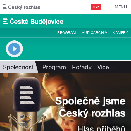
Přejít k hlavnímu obsahu
MENU
ŽIVĚ
PROGRAM
AUDIOARCHIV
KAMERY
Společnost
Program
Pořady
Více
…