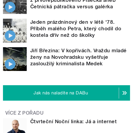
z prvorepublikového Písecka aneb
Četnická pátračka versus galérka
Jeden prázdninový den v létě '78.
Příběh malého Petra, který chodil do
kostela dřív než do školky
Jiří Březina: V kopřivách. Vraždu mladé
ženy na Novohradsku vyšetřuje
zasloužilý kriminalista Medek
Jak nás naladíte na DABu
VÍCE Z POŘADU
Čtvrteční Noční linka: Já a internet