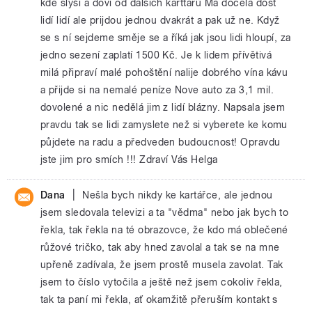
kde slyší a doví od dalších karttářů Ma docela dost
lidí lidí ale prijdou jednou dvakrát a pak už ne. Když
se s ní sejdeme směje se a říká jak jsou lidi hloupí, za
jedno sezení zaplatí 1500 Kč. Je k lidem přívětivá
milá připraví malé pohoštění nalije dobrého vína kávu
a přijde si na nemalé peníze Nove auto za 3,1 mil.
dovolené a nic nedělá jim z lidí blázny. Napsala jsem
pravdu tak se lidi zamyslete než si vyberete ke komu
půjdete na radu a předveden budoucnost! Opravdu
jste jim pro smích !!! Zdraví Vás Helga
|
Dana
Nešla bych nikdy ke kartářce, ale jednou
jsem sledovala televizi a ta "vědma" nebo jak bych to
řekla, tak řekla na té obrazovce, že kdo má oblečené
růžové tričko, tak aby hned zavolal a tak se na mne
upřeně zadívala, že jsem prostě musela zavolat. Tak
jsem to číslo vytočila a ještě než jsem cokoliv řekla,
tak ta paní mi řekla, ať okamžitě přeruším kontakt s