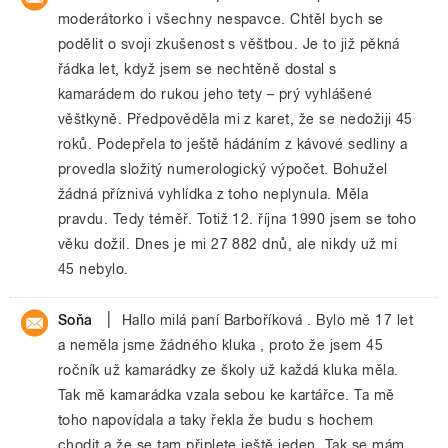
moderátorko i všechny nespavce. Chtěl bych se
podělit o svoji zkušenost s věštbou. Je to již pěkná
řádka let, když jsem se nechtěně dostal s
kamarádem do rukou jeho tety – prý vyhlášené
věštkyně. Předpověděla mi z karet, že se nedožiji 45
roků. Podepřela to ještě hádáním z kávové sedliny a
provedla složitý numerologický výpočet. Bohužel
žádná příznivá vyhlídka z toho neplynula. Měla
pravdu. Tedy téměř. Totiž 12. října 1990 jsem se toho
věku dožil. Dnes je mi 27 882 dnů, ale nikdy už mi
45 nebylo.
|
Soňa
Hallo milá paní Barboříková . Bylo mě 17 let
a neměla jsme žádného kluka , proto že jsem 45
ročník už kamarádky ze školy už každá kluka měla.
Tak mě kamarádka vzala sebou ke kartářce. Ta mě
toho napovídala a taky řekla že budu s hochem
chodit a že se tam připlete ještě jeden. Tak se mám