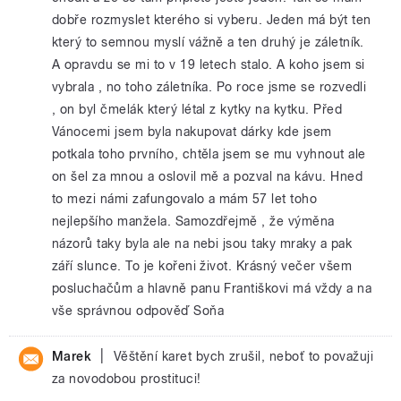
dobře rozmyslet kterého si vyberu. Jeden má být ten
který to semnou myslí vážně a ten druhý je záletník.
A opravdu se mi to v 19 letech stalo. A koho jsem si
vybrala , no toho záletníka. Po roce jsme se rozvedli
, on byl čmelák který létal z kytky na kytku. Před
Vánocemi jsem byla nakupovat dárky kde jsem
potkala toho prvního, chtěla jsem se mu vyhnout ale
on šel za mnou a oslovil mě a pozval na kávu. Hned
to mezi námi zafungovalo a mám 57 let toho
nejlepšího manžela. Samozdřejmě , že výměna
názorů taky byla ale na nebi jsou taky mraky a pak
září slunce. To je kořeni život. Krásný večer všem
posluchačům a hlavně panu Františkovi má vždy a na
vše správnou odpověď Soňa
|
Marek
Věštění karet bych zrušil, neboť to považuji
za novodobou prostituci!