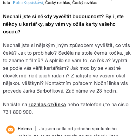
foto:
Petra Kopásková
,
Český rozhlas
,
Český rozhlas
Nechali jste si někdy vyvěštit budoucnost? Byli jste
někdy u kartářky, aby vám vyložila karty vašeho
osudu?
Nechali jste si nějakým jiným způsobem vyvěštit, co vás
čeká? Jak to probíhalo? Seděla na stole černá kočka, jak
to známe z filmů? A splnilo se vám to, co řekla? Vyplatí
se podle vás věřit kartářkám? Jak moc by se vlastně
člověk měl řídit jejich radami? Znali jste ve vašem okolí
nějakou věštkyni? Kontaktním pořadem Noční linka vás
provede Jarka Barboříková. Začínáme ve 23 hodin.
Napište na
rozhlas.cz/linka
nebo zatelefonujte na číslo
731 800 900.
|
Helena
Ja jsem cetla od jednoho spiritualniho