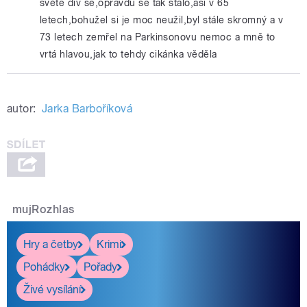
světe div se,opravdu se tak stalo,asi v 65
letech,bohužel si je moc neužil,byl stále skromný a v
73 letech zemřel na Parkinsonovu nemoc a mně to
vrtá hlavou,jak to tehdy cikánka věděla
autor:
Jarka Barboříková
mujRozhlas
Hry a četby
Krimi
Pohádky
Pořady
Živé vysílání