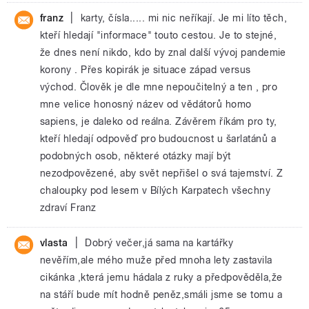
|
franz
karty, čísla..... mi nic neříkají. Je mi líto těch,
kteří hledají "informace" touto cestou. Je to stejné,
že dnes není nikdo, kdo by znal další vývoj pandemie
korony . Přes kopirák je situace západ versus
východ. Člověk je dle mne nepoučitelný a ten , pro
mne velice honosný název od vědátorů homo
sapiens, je daleko od reálna. Závěrem říkám pro ty,
kteří hledají odpověď pro budoucnost u šarlatánů a
podobných osob, některé otázky mají být
nezodpovězené, aby svět nepřišel o svá tajemství. Z
chaloupky pod lesem v Bílých Karpatech všechny
zdraví Franz
|
vlasta
Dobrý večer,já sama na kartářky
nevěřím,ale mého muže před mnoha lety zastavila
cikánka ,která jemu hádala z ruky a předpověděla,že
na stáří bude mít hodně peněz,smáli jsme se tomu a