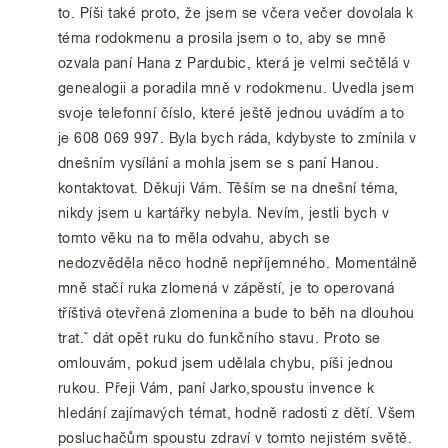
to. Píši také proto, že jsem se včera večer dovolala k
téma rodokmenu a prosila jsem o to, aby se mně
ozvala paní Hana z Pardubic, která je velmi sečtělá v
genealogii a poradila mně v rodokmenu. Uvedla jsem
svoje telefonní číslo, které ještě jednou uvádím a to
je 608 069 997. Byla bych ráda, kdybyste to zmínila v
dnešním vysílání a mohla jsem se s paní Hanou.
kontaktovat. Děkuji Vám. Těším se na dnešní téma,
nikdy jsem u kartářky nebyla. Nevím, jestli bych v
tomto věku na to měla odvahu, abych se
nedozvěděla něco hodně nepříjemného. Momentálně
mně stačí ruka zlomená v zápěstí, je to operovaná
tříštivá otevřená zlomenina a bude to běh na dlouhou
trat.ˇ dát opět ruku do funkčního stavu. Proto se
omlouvám, pokud jsem udělala chybu, píši jednou
rukou. Přeji Vám, paní Jarko,spoustu invence k
hledání zajímavých témat, hodně radosti z dětí. Všem
posluchačům spoustu zdraví v tomto nejistém světě.