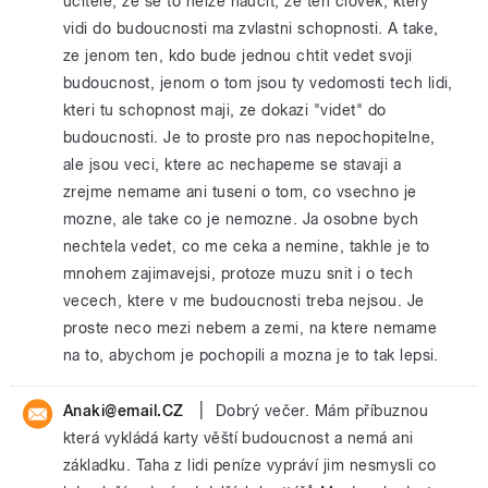
ucitele, ze se to nelze naucit, ze ten clovek, ktery
vidi do budoucnosti ma zvlastni schopnosti. A take,
ze jenom ten, kdo bude jednou chtit vedet svoji
budoucnost, jenom o tom jsou ty vedomosti tech lidi,
kteri tu schopnost maji, ze dokazi "videt" do
budoucnosti. Je to proste pro nas nepochopitelne,
ale jsou veci, ktere ac nechapeme se stavaji a
zrejme nemame ani tuseni o tom, co vsechno je
mozne, ale take co je nemozne. Ja osobne bych
nechtela vedet, co me ceka a nemine, takhle je to
mnohem zajimavejsi, protoze muzu snit i o tech
vecech, ktere v me budoucnosti treba nejsou. Je
proste neco mezi nebem a zemi, na ktere nemame
na to, abychom je pochopili a mozna je to tak lepsi.
|
Anaki@email.CZ
Dobrý večer. Mám příbuznou
která vykládá karty věští budoucnost a nemá ani
základku. Taha z lidi peníze vypráví jim nesmysli co