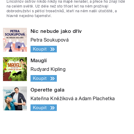
Lincolnův ostrov nikdo nikdy na mapě nenašel, a přece ho znají lidé
na celém světě. Už déle než sto třicet let na něm prožívají
dobrodružství s pěticí trosečníků, kteří na něm našli útočiště, a
hlavně nejedno tajemství.
Nic nebude jako dřív
Petra Soukupová
Koupit
Mauglí
Rudyard Kipling
Koupit
Operette gala
Kateřina Kněžíková a Adam Plachetka
Koupit