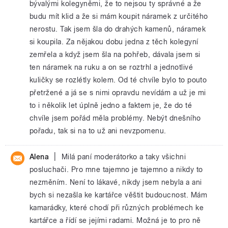
bývalými kolegyněmi, že to nejsou ty správné a že
budu mít klid a že si mám koupit náramek z určitého
nerostu. Tak jsem šla do drahých kamenů, náramek
si koupila. Za nějakou dobu jedna z těch kolegyní
zemřela a když jsem šla na pohřeb, dávala jsem si
ten náramek na ruku a on se roztrhl a jednotlivé
kuličky se rozlétly kolem. Od té chvíle bylo to pouto
přetržené a já se s nimi opravdu nevídám a už je mi
to i několik let úplně jedno a faktem je, že do té
chvíle jsem pořád měla problémy. Nebýt dnešního
pořadu, tak si na to už ani nevzpomenu.
|
Alena
Milá paní moderátorko a taky všichni
posluchači. Pro mne tajemno je tajemno a nikdy to
nezměním. Není to lákavé, nikdy jsem nebyla a ani
bych si nezašla ke kartářce věštit budoucnost. Mám
kamarádky, které chodí při různých problémech ke
kartářce a řídí se jejími radami. Možná je to pro ně