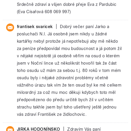
Srdečně zdraví a všjen dobré přeje Eva z Pardubic
(Eva Císařová 608 069 997)
|
frantisek svaricek
Dobrý večer paní Jarko a
posluchači N.l. Já osobně jsem nikdy u žádné
kartářky nebyl protože já nepotřebuji aby mě někdo
za peníze předpovídal mou budoucnost a já potom žil
v nějaké nejistotě já osobně věřím na osud o kterém
jsem v Noční lince už několikrát hovořil tak že část
toho osudu už mám za sebou t.j. 80 roků v tom mém
osudu byly i nějaké zdravotní problémy včetně
vážného úrazu tak vím že ten osud byl ke mě celkem
milosrdný za což mu moc děkuji kdybych toto měl
předpovězeno do předu určitě bych žil v určitém
strachu takhle jsem byl toho ušetřený ještě jednou
vás zdraví František ze židlochovic.
|
JIRKA HODONÍNSKO
Zdravím Vás paní