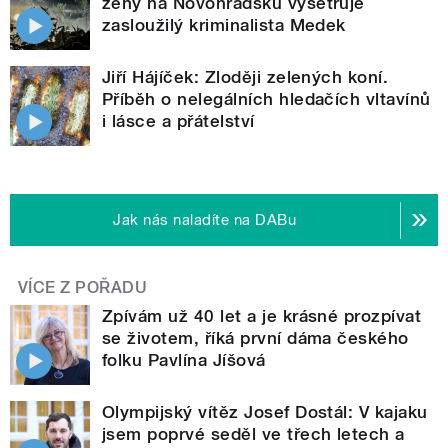
ženy na Novohradsku vyšetřuje
zasloužilý kriminalista Medek
Jiří Hájíček: Zloději zelených koní.
Příběh o nelegálních hledačích vltavínů
i lásce a přátelství
Jak nás naladíte na DABu
VÍCE Z POŘADU
Zpívám už 40 let a je krásné prozpívat
se životem, říká první dáma českého
folku Pavlína Jíšová
Olympijský vítěz Josef Dostál: V kajaku
jsem poprvé seděl ve třech letech a