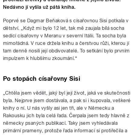
Nedávno jí vyšla už pátá kniha.
Poprvé se Dagmar Beňaková s císařovnou Sisi potkala v
dětství. „Když mi bylo 12 let, tak mě zaujala bílá socha
sedící císařovny v Meranu v severní Itálii. Ta socha byla
mimořádná. V ruce držela knihu a čerstvou růži, kterou jí
tam denně nosili její obdivovatelé. To setkání bylo prvním
impulzem k hlubšímu zkoumání.“
Po stopách císařovny Sisi
„Chtěla jsem vědět, jaký byl její život, jaká ve skutečnosti
byla. Nejprve jsem dostávala, a pak si i kupovala, veškeré
knihy o ní. U nás vyšly asi jen tři, ale v Německu a
Rakousku jich byla celá řada. Čerpala jsem tedy hlavně z
německy psaných publikací. Taky jsem vyhledávala
primární prameny, protože řada informací si protiřečila a