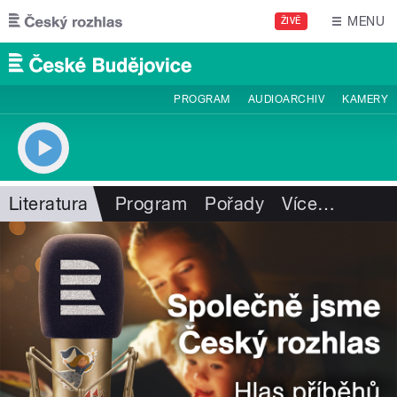
Přejít k hlavnímu obsahu
MENU
ŽIVĚ
PROGRAM
AUDIOARCHIV
KAMERY
Literatura
Program
Pořady
Více
…