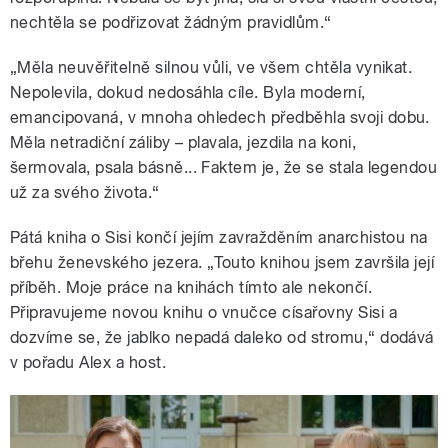
nechtěla se podřizovat žádným pravidlům.“
„Měla neuvěřitelně silnou vůli, ve všem chtěla vynikat.
Nepolevila, dokud nedosáhla cíle. Byla moderní,
emancipovaná, v mnoha ohledech předběhla svoji dobu.
Měla netradiční záliby – plavala, jezdila na koni,
šermovala, psala básně... Faktem je, že se stala legendou
už za svého života.“
Pátá kniha o Sisi končí jejím zavražděním anarchistou na
břehu ženevského jezera. „Touto knihou jsem završila její
příběh. Moje práce na knihách tímto ale nekončí.
Připravujeme novou knihu o vnučce císařovny Sisi a
dozvíme se, že jablko nepadá daleko od stromu,“ dodává
v pořadu Alex a host.