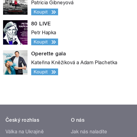
Patricia Gibneyová
Koupit
80 LIVE
Petr Hapka
Koupit
Operette gala
Kateřina Kněžíková a Adam Plachetka
Koupit
Český rozhlas
O nás
Válka na Ukrajině
Jak nás naladíte