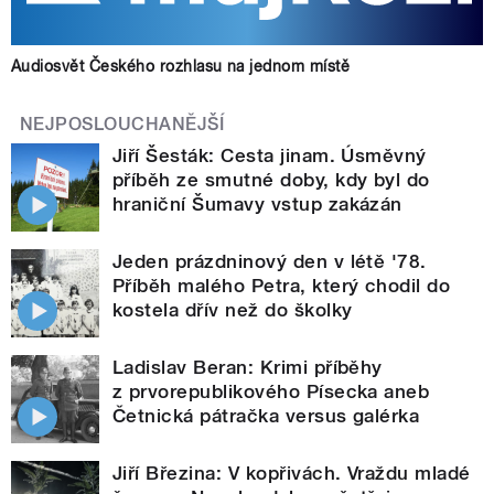
Audiosvět Českého rozhlasu na jednom místě
NEJPOSLOUCHANĚJŠÍ
Jiří Šesták: Cesta jinam. Úsměvný
příběh ze smutné doby, kdy byl do
hraniční Šumavy vstup zakázán
Jeden prázdninový den v létě '78.
Příběh malého Petra, který chodil do
kostela dřív než do školky
Ladislav Beran: Krimi příběhy
z prvorepublikového Písecka aneb
Četnická pátračka versus galérka
Jiří Březina: V kopřivách. Vraždu mladé