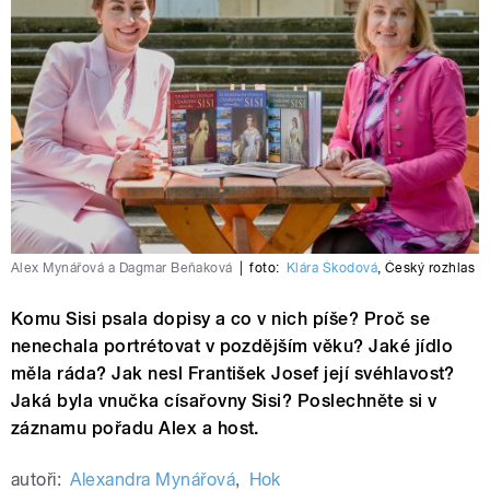
Alex Mynářová a Dagmar Beňaková
|
foto:
Klára Škodová
,
Český rozhlas
Komu Sisi psala dopisy a co v nich píše? Proč se
nenechala portrétovat v pozdějším věku? Jaké jídlo
měla ráda? Jak nesl František Josef její svéhlavost?
Jaká byla vnučka císařovny Sisi? Poslechněte si v
záznamu pořadu Alex a host.
autoři:
Alexandra Mynářová
,
Hok