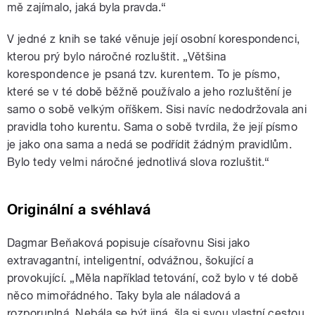
mě zajímalo, jaká byla pravda.“
V jedné z knih se také věnuje její osobní korespondenci,
kterou prý bylo náročné rozluštit. „Většina
korespondence je psaná tzv. kurentem. To je písmo,
které se v té době běžně používalo a jeho rozluštění je
samo o sobě velkým oříškem. Sisi navíc nedodržovala ani
pravidla toho kurentu. Sama o sobě tvrdila, že její písmo
je jako ona sama a nedá se podřídit žádným pravidlům.
Bylo tedy velmi náročné jednotlivá slova rozluštit.“
Originální a svéhlavá
Dagmar Beňaková popisuje císařovnu Sisi jako
extravagantní, inteligentní, odvážnou, šokující a
provokující. „Měla například tetování, což bylo v té době
něco mimořádného. Taky byla ale náladová a
rozporuplná. Nebála se být jiná, šla si svou vlastní cestou,