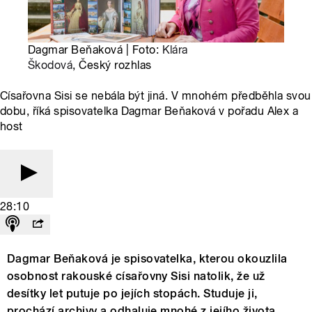
Dagmar Beňaková | Foto:
Klára
Škodová
, Český rozhlas
Císařovna Sisi se nebála být jiná. V mnohém předběhla svou
dobu, říká spisovatelka Dagmar Beňaková v pořadu Alex a
host
28:10
Dagmar Beňaková je spisovatelka, kterou okouzlila
osobnost rakouské císařovny Sisi natolik, že už
desítky let putuje po jejích stopách. Studuje ji,
prochází archivy a odhaluje mnohé z jejího života.