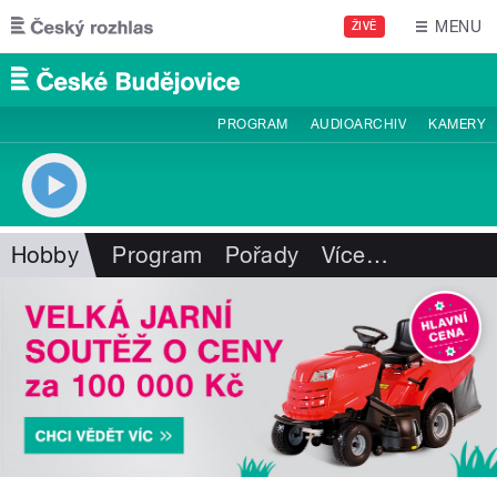
Přejít k hlavnímu obsahu
MENU
ŽIVĚ
PROGRAM
AUDIOARCHIV
KAMERY
Hobby
Program
Pořady
Více
…