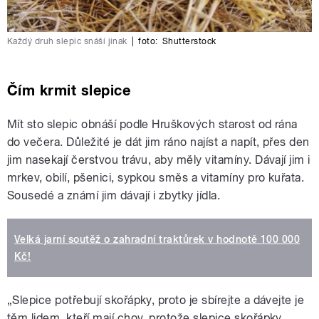
Každý druh slepic snáší jinak
|
foto:
Shutterstock
Čím krmit slepice
Mít sto slepic obnáší podle Hruškových starost od rána
do večera. Důležité je dát jim ráno najíst a napít, přes den
jim nasekají čerstvou trávu, aby měly vitamíny. Dávají jim i
mrkev, obilí, pšenici, sypkou směs a vitamíny pro kuřata.
Sousedé a známí jim dávají i zbytky jídla.
Velká jarní soutěž o zahradní traktůrek v hodnotě 100 000
Kč!
„Slepice potřebují skořápky, proto je sbírejte a dávejte je
těm lidem, kteří mají chov, protože slepice skořápky