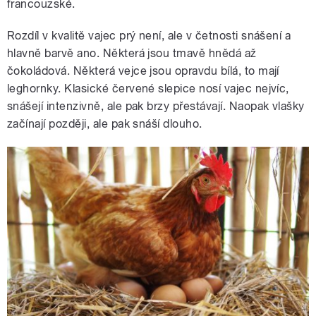
francouzské.
Rozdíl v kvalitě vajec prý není, ale v četnosti snášení a
hlavně barvě ano. Některá jsou tmavě hnědá až
čokoládová. Některá vejce jsou opravdu bílá, to mají
leghornky. Klasické červené slepice nosí vajec nejvíc,
snášejí intenzivně, ale pak brzy přestávají. Naopak vlašky
začínají později, ale pak snáší dlouho.