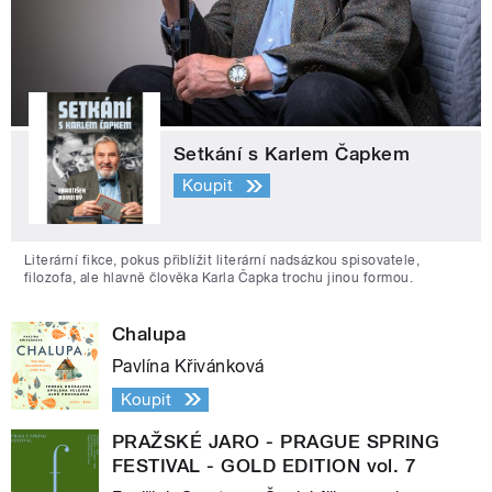
Setkání s Karlem Čapkem
Koupit
Literární fikce, pokus přiblížit literární nadsázkou spisovatele,
filozofa, ale hlavně člověka Karla Čapka trochu jinou formou.
Chalupa
Pavlína Křivánková
Koupit
PRAŽSKÉ JARO - PRAGUE SPRING
FESTIVAL - GOLD EDITION vol. 7