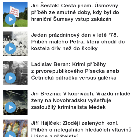
Jiří Šesták: Cesta jinam. Úsměvný
příběh ze smutné doby, kdy byl do
hraniční Šumavy vstup zakázán
Jeden prázdninový den v létě '78.
Příběh malého Petra, který chodil do
kostela dřív než do školky
Ladislav Beran: Krimi příběhy
z prvorepublikového Písecka aneb
Četnická pátračka versus galérka
Jiří Březina: V kopřivách. Vraždu mladé
ženy na Novohradsku vyšetřuje
zasloužilý kriminalista Medek
Jiří Hájíček: Zloději zelených koní.
Příběh o nelegálních hledačích vltavínů
i lásce a přátelství