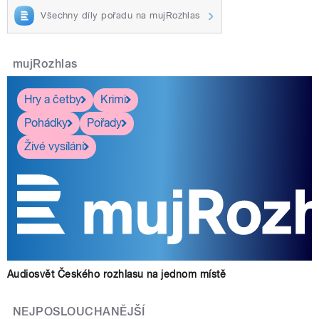
Všechny díly pořadu na mujRozhlas
mujRozhlas
Hry a četby
Krimi
Pohádky
Pořady
Živé vysílání
Audiosvět Českého rozhlasu na jednom místě
NEJPOSLOUCHANĚJŠÍ