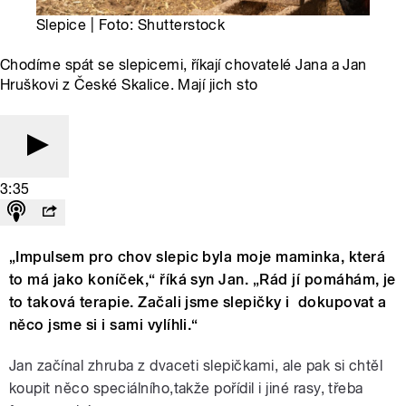
Slepice | Foto: Shutterstock
Chodíme spát se slepicemi, říkají chovatelé Jana a Jan
Hruškovi z České Skalice. Mají jich sto
3:35
„Impulsem pro chov slepic byla moje maminka, která
to má jako koníček,“ říká syn Jan. „Rád jí pomáhám, je
to taková terapie. Začali jsme slepičky i dokupovat a
něco jsme si i sami vylíhli.“
Jan začínal zhruba z dvaceti slepičkami, ale pak si chtěl
koupit něco speciálního,takže pořídil i jiné rasy, třeba