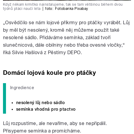
Když někam krmítko nainstalujeme, tak se tam většinou během dvou
týdnů ptáci naučí léta
|
foto:
Fotobanka Pixabay
„Osvědčilo se nám lojové příkrmy pro ptáčky vyrábět. Lůj
by měl být nesolený, kromě něj můžeme použít také
nesolené sádlo. Přidáváme semínka, základ tvoří
slunečnicová, dále obilniny nebo třeba ovesné vločky,“
říká Silvie Hašlová z Pěstírny DEPO.
Domácí lojová koule pro ptáčky
Ingredience
nesolený lůj nebo sádlo
semínka vhodná pro ptactvo
Lůj rozpustíme, ale nevaříme, aby se nepřipálil.
Přisypeme semínka a promícháme.