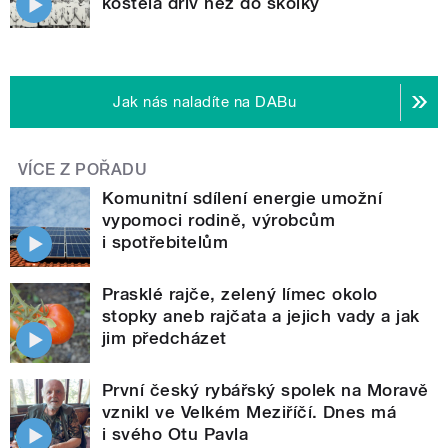
kostela dřív než do školky
Jak nás naladíte na DABu
VÍCE Z POŘADU
Komunitní sdílení energie umožní
vypomoci rodině, výrobcům
i spotřebitelům
Prasklé rajče, zelený límec okolo
stopky aneb rajčata a jejich vady a jak
jim předcházet
První český rybářský spolek na Moravě
vznikl ve Velkém Meziříčí. Dnes má
i svého Otu Pavla