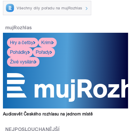
Všechny díly pořadu na mujRozhlas
mujRozhlas
Hry a četby
Krimi
Pohádky
Pořady
Živé vysílání
Audiosvět Českého rozhlasu na jednom místě
NEJPOSLOUCHANĚJŠÍ