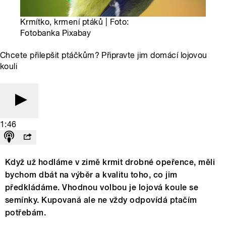
Krmítko, krmení ptáků | Foto:
Fotobanka Pixabay
Chcete přilepšit ptáčkům? Připravte jim domácí lojovou
kouli
1:46
Když už hodláme v zimě krmit drobné opeřence, měli
bychom dbát na výběr a kvalitu toho, co jim
předkládáme. Vhodnou volbou je lojová koule se
semínky. Kupovaná ale ne vždy odpovídá ptačím
potřebám.