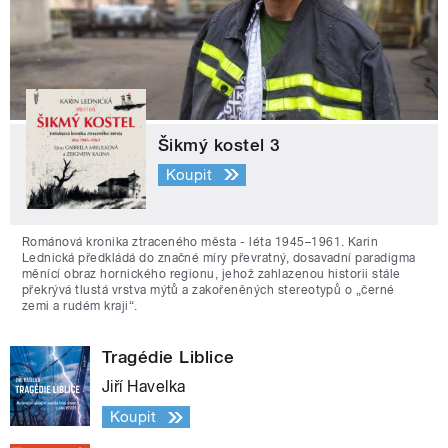
Šikmý kostel 3
Koupit
Románová kronika ztraceného města - léta 1945–1961. Karin
Lednická předkládá do značné míry převratný, dosavadní paradigma
měnící obraz hornického regionu, jehož zahlazenou historii stále
překrývá tlustá vrstva mýtů a zakořeněných stereotypů o „černé
zemi a rudém kraji“.
Tragédie Liblice
Jiří Havelka
Koupit