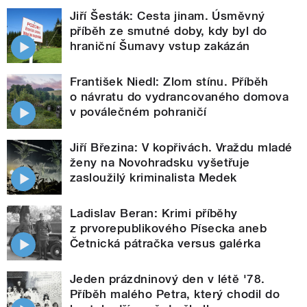
Jiří Šesták: Cesta jinam. Úsměvný
příběh ze smutné doby, kdy byl do
hraniční Šumavy vstup zakázán
František Niedl: Zlom stínu. Příběh
o návratu do vydrancovaného domova
v poválečném pohraničí
Jiří Březina: V kopřivách. Vraždu mladé
ženy na Novohradsku vyšetřuje
zasloužilý kriminalista Medek
Ladislav Beran: Krimi příběhy
z prvorepublikového Písecka aneb
Četnická pátračka versus galérka
Jeden prázdninový den v létě '78.
Příběh malého Petra, který chodil do