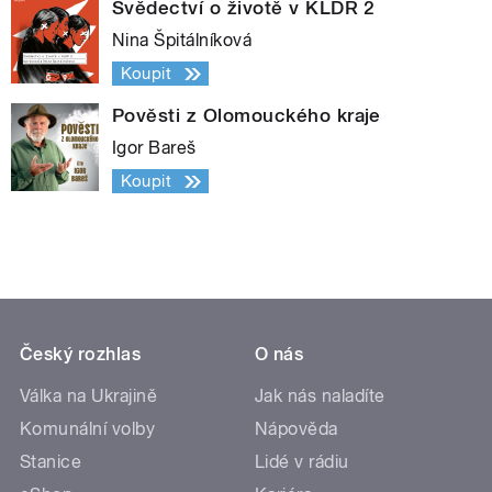
Svědectví o životě v KLDR 2
Nina Špitálníková
Koupit
Pověsti z Olomouckého kraje
Igor Bareš
Koupit
Český rozhlas
O nás
Válka na Ukrajině
Jak nás naladíte
Komunální volby
Nápověda
Stanice
Lidé v rádiu