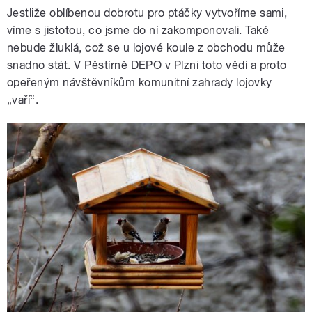
Jestliže oblíbenou dobrotu pro ptáčky vytvoříme sami,
víme s jistotou, co jsme do ní zakomponovali. Také
nebude žluklá, což se u lojové koule z obchodu může
snadno stát. V Pěstírně DEPO v Plzni toto vědí a proto
opeřeným návštěvníkům komunitní zahrady lojovky
„vaří“.