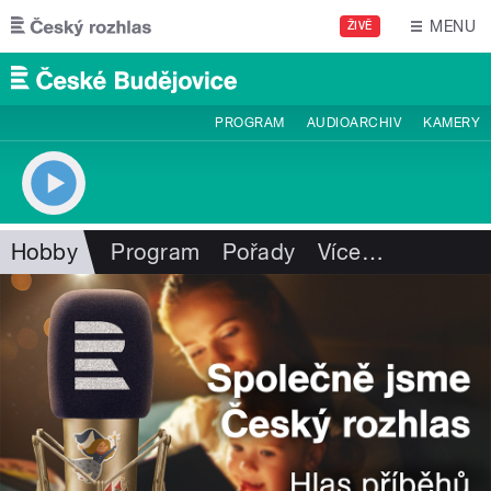
Přejít k hlavnímu obsahu
MENU
ŽIVĚ
PROGRAM
AUDIOARCHIV
KAMERY
Hobby
Program
Pořady
Více
…