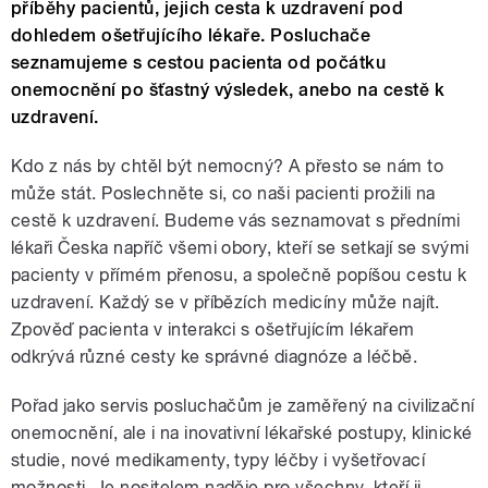
příběhy pacientů, jejich cesta k uzdravení pod
dohledem ošetřujícího lékaře. Posluchače
seznamujeme s cestou pacienta od počátku
onemocnění po šťastný výsledek, anebo na cestě k
uzdravení.
Kdo z nás by chtěl být nemocný? A přesto se nám to
může stát. Poslechněte si, co naši pacienti prožili na
cestě k uzdravení. Budeme vás seznamovat s předními
lékaři Česka napříč všemi obory, kteří se setkají se svými
pacienty v přímém přenosu, a společně popíšou cestu k
uzdravení. Každý se v příbězích medicíny může najít.
Zpověď pacienta v interakci s ošetřujícím lékařem
odkrývá různé cesty ke správné diagnóze a léčbě.
Pořad jako servis posluchačům je zaměřený na civilizační
onemocnění, ale i na inovativní lékařské postupy, klinické
studie, nové medikamenty, typy léčby i vyšetřovací
možnosti. Je nositelem naděje pro všechny, kteří ji