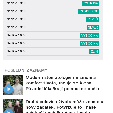
Neděle 19:08
OSTRAVA
Neděle 19:08
PARDUBICE
Neděle 19:08
PLZEŇ
Neděle 19:08
SEVER
Neděle 19:08
VYSOČINA
Neděle 19:08
VYSOČINA
Neděle 19:08
ZLÍN
POSLEDNÍ ZÁZNAMY
Moderní stomatologie mi změnila
komfort života, raduje se Alena.
Původní lékařka jí pomoci neuměla
Druhá polovina života může znamenat
nový začátek. Potvrzuje to i naše
nejstarší modelka Hana Janata