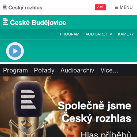
Přejít k hlavnímu obsahu
MENU
ŽIVĚ
PROGRAM
AUDIOARCHIV
KAMERY
Program
Pořady
Audioarchiv
Více
…