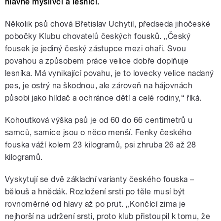
hlavně myslivci a lesníci.
Několik psů chová Břetislav Uchytil, předseda jihočeské
pobočky Klubu chovatelů českých fousků. „Český
fousek je jediný český zástupce mezi ohaři. Svou
povahou a způsobem práce velice dobře doplňuje
lesníka. Má vynikající povahu, je to lovecky velice nadaný
pes, je ostrý na škodnou, ale zároveň na hájovnách
působí jako hlídač a ochránce dětí a celé rodiny,“ říká.
Kohoutková výška psů je od 60 do 66 centimetrů u
samců, samice jsou o něco menší. Fenky českého
fouska váží kolem 23 kilogramů, psi zhruba 26 až 28
kilogramů.
Vyskytují se dvě základní varianty českého fouska –
bělouš a hnědák. Rozložení srsti po těle musí být
rovnoměrné od hlavy až po prut. „Končící zima je
nejhorší na udržení srsti, proto klub přistoupil k tomu, že