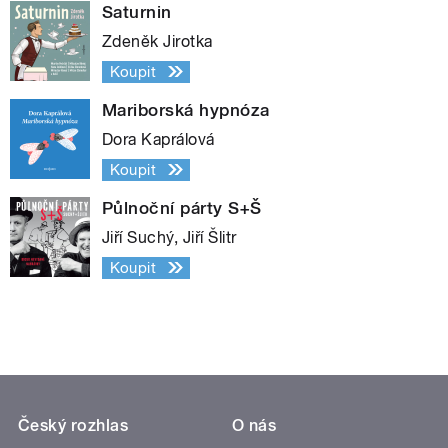
Saturnin
Zdeněk Jirotka
Koupit
Mariborská hypnóza
Dora Kaprálová
Koupit
Půlnoční párty S+Š
Jiří Suchý, Jiří Šlitr
Koupit
Český rozhlas
O nás