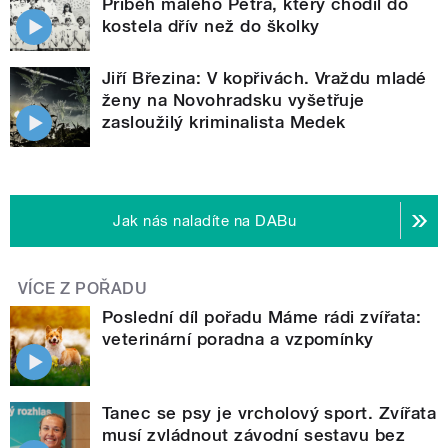
Příběh malého Petra, který chodil do
kostela dřív než do školky
Jiří Březina: V kopřivách. Vraždu mladé
ženy na Novohradsku vyšetřuje
zasloužilý kriminalista Medek
Jak nás naladíte na DABu
VÍCE Z POŘADU
Poslední díl pořadu Máme rádi zvířata:
veterinární poradna a vzpomínky
Tanec se psy je vrcholový sport. Zvířata
musí zvládnout závodní sestavu bez