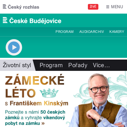
Přejít k hlavnímu obsahu
MENU
ŽIVĚ
PROGRAM
AUDIOARCHIV
KAMERY
Životní styl
Program
Pořady
Více
…