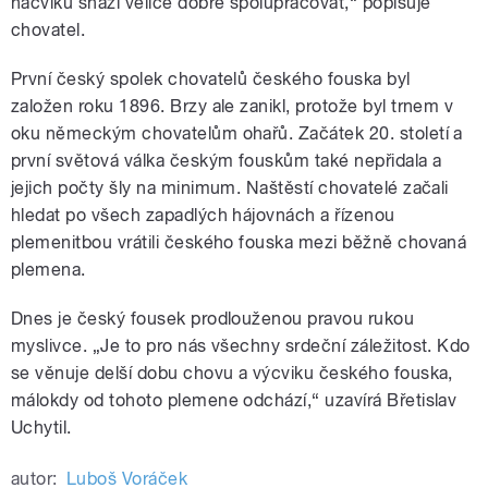
nácviku snaží velice dobře spolupracovat,“ popisuje
chovatel.
První český spolek chovatelů českého fouska byl
založen roku 1896. Brzy ale zanikl, protože byl trnem v
oku německým chovatelům ohařů. Začátek 20. století a
první světová válka českým fouskům také nepřidala a
jejich počty šly na minimum. Naštěstí chovatelé začali
hledat po všech zapadlých hájovnách a řízenou
plemenitbou vrátili českého fouska mezi běžně chovaná
plemena.
Dnes je český fousek prodlouženou pravou rukou
myslivce. „Je to pro nás všechny srdeční záležitost. Kdo
se věnuje delší dobu chovu a výcviku českého fouska,
málokdy od tohoto plemene odchází,“ uzavírá Břetislav
Uchytil.
autor:
Luboš Voráček