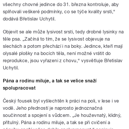
všechny chovné jedince do 31. března kontroluje, aby
splňovali veškeré podmínky, co se týče kvality srsti,“
dodává Břetislav Uchytil.
Objevit se ale může lysivost srsti, tedy drobné lysinky na
těle psa. „Začíná to tím, že se lysivost objevuje na
slechách a potom přechází i na boky. Jedince, kteří mají
olysalé plošky na bocích těla, není možné vrátit do
reprodukce, jsou vyřazeni z chovu,“ vysvětluje Břetislav
Uchytil.
Pána a rodinu miluje, a tak se velice snaží
spolupracovat
Český fousek byl vyšlechtěn k práci na poli, v lese i ve
vodě. Jeho předností je naprosto jednoznačná
součinnost a spojení s vůdcem. „Je houževnatý, klidný,
přítulný. Pána a rodinu miluje, a tak se při cvičení a