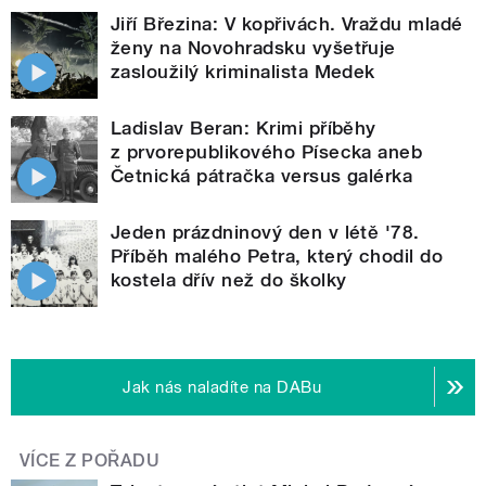
Jiří Březina: V kopřivách. Vraždu mladé
ženy na Novohradsku vyšetřuje
zasloužilý kriminalista Medek
Ladislav Beran: Krimi příběhy
z prvorepublikového Písecka aneb
Četnická pátračka versus galérka
Jeden prázdninový den v létě '78.
Příběh malého Petra, který chodil do
kostela dřív než do školky
Jak nás naladíte na DABu
VÍCE Z POŘADU