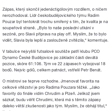
Zápas, který skončil jedenáctigólovým rozdílem, o ničem
nerozhodoval. Lídr českobudějovického týmu Radim
Pouzar byl tentokrát trochu smířený s tím, že kvalita je na
soupeřově straně. „Bylo to naše poslední utkání v
sezóně, pro Slavii příprava na play off. Myslím, že to bylo
vidět, Slavia byla lepší a zaslouženě zvítězila,“ komentuje.
V tabulce nejvyšší futsalové soutěže patří klubu PCO
Dynamo České Budějovice po základní části devátá
pozice, skóre 61:106. Tým ve 22 zápasech vybojoval 18
bodů. Nejvíc gólů, celkem patnáct, vstřelil Petr Benát.
O mistrovi se teprve rozhodne. Jmenovat favorita na
celkové vítězství je pro Radima Pouzara těžké. „Jako
favority do finále vidím Chrudim a Plzeň. Jelikož jsem
sázkař, budu věřit Chrudimi, která má s těmito zápasy
daleko větší zkušenosti jako tým. Myslím, že obhájí titul,“