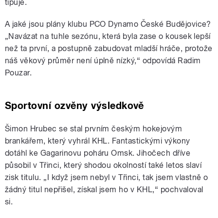
tipuje.
A jaké jsou plány klubu PCO Dynamo České Budějovice?
„Navázat na tuhle sezónu, která byla zase o kousek lepší
než ta první, a postupně zabudovat mladší hráče, protože
náš věkový průměr není úplně nízký,“ odpovídá Radim
Pouzar.
Sportovní ozvěny výsledkově
Šimon Hrubec se stal prvním českým hokejovým
brankářem, který vyhrál KHL. Fantastickými výkony
dotáhl ke Gagarinovu poháru Omsk. Jihočech dříve
působil v Třinci, který shodou okolností také letos slaví
zisk titulu. „I když jsem nebyl v Třinci, tak jsem vlastně o
žádný titul nepřišel, získal jsem ho v KHL,“ pochvaloval
si.