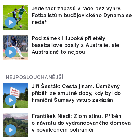
Jedenáct zápasů v řadě bez výhry.
Fotbalistům budějovického Dynama se
nedaří
Pod zámek Hluboká přiletěly
baseballové posily z Austrálie, ale
Australané to nejsou
NEJPOSLOUCHANĚJŠÍ
Jiří Šesták: Cesta jinam. Úsměvný
příběh ze smutné doby, kdy byl do
hraniční Šumavy vstup zakázán
František Niedl: Zlom stínu. Příběh
o návratu do vydrancovaného domova
v poválečném pohraničí