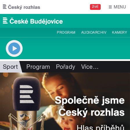
Přejít k hlavnímu obsahu
MENU
ŽIVĚ
PROGRAM
AUDIOARCHIV
KAMERY
Sport
Program
Pořady
Více
…