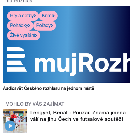
mujRozhlas
Hry a četby
Krimi
Pohádky
Pořady
Živé vysílání
Audiosvět Českého rozhlasu na jednom místě
MOHLO BY VÁS ZAJÍMAT
Lengyel, Benát i Pouzar. Známá jména
válí na jihu Čech ve futsalové soutěži