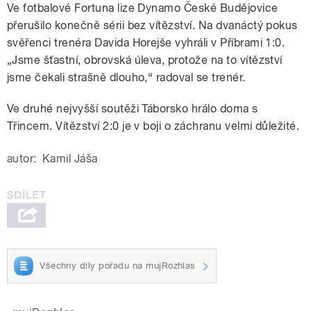
Ve fotbalové Fortuna lize Dynamo České Budějovice
přerušilo konečně sérii bez vítězství. Na dvanáctý pokus
svěřenci trenéra Davida Horejše vyhráli v Příbrami 1:0.
„Jsme šťastní, obrovská úleva, protože na to vítězství
jsme čekali strašně dlouho,“ radoval se trenér.
Ve druhé nejvyšší soutěži Táborsko hrálo doma s
Třincem. Vítězství 2:0 je v boji o záchranu velmi důležité.
autor:
Kamil Jáša
Všechny díly pořadu na mujRozhlas