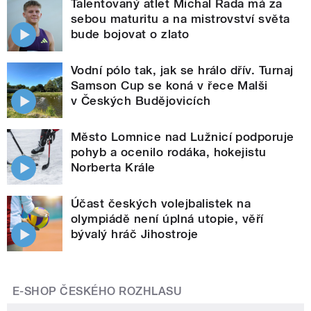
Talentovaný atlet Michal Rada má za
sebou maturitu a na mistrovství světa
bude bojovat o zlato
Vodní pólo tak, jak se hrálo dřív. Turnaj
Samson Cup se koná v řece Malši
v Českých Budějovicích
Město Lomnice nad Lužnicí podporuje
pohyb a ocenilo rodáka, hokejistu
Norberta Krále
Účast českých volejbalistek na
olympiádě není úplná utopie, věří
bývalý hráč Jihostroje
E-SHOP ČESKÉHO ROZHLASU