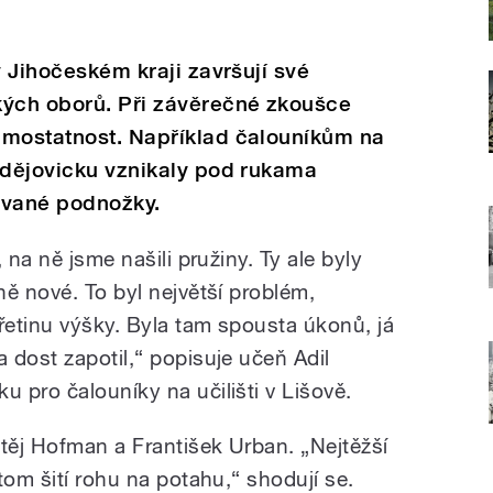
v Jihočeském kraji završují své
kých oborů. Při závěrečné zkoušce
amostatnost. Například čalouníkům na
udějovicku vznikaly pod rukama
ované podnožky.
 na ně jsme našili pružiny. Ty ale byly
ě nové. To byl největší problém,
řetinu výšky. Byla tam spousta úkonů, já
 dost zapotil,“ popisuje učeň Adil
 pro čalouníky na učilišti v Lišově.
atěj Hofman a František Urban. „Nejtěžší
tom šití rohu na potahu,“ shodují se.