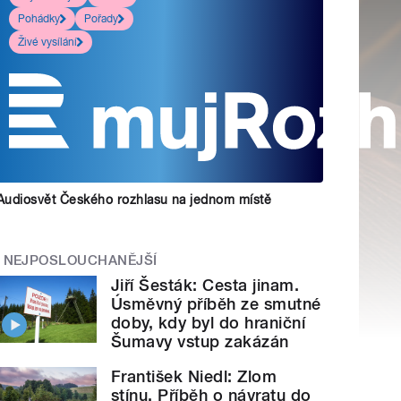
Pohádky
Pořady
Živé vysílání
Audiosvět Českého rozhlasu na jednom místě
NEJPOSLOUCHANĚJŠÍ
Jiří Šesták: Cesta jinam.
Úsměvný příběh ze smutné
doby, kdy byl do hraniční
Šumavy vstup zakázán
František Niedl: Zlom
stínu. Příběh o návratu do