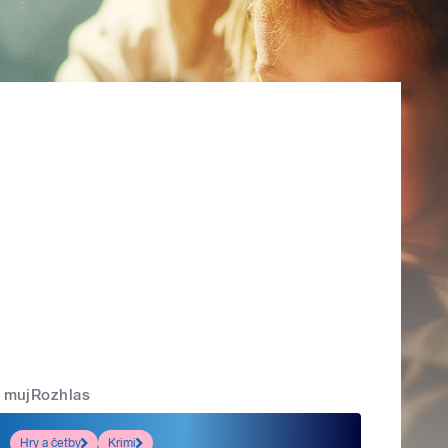
mujRozhlas
Hry a četby
Krimi