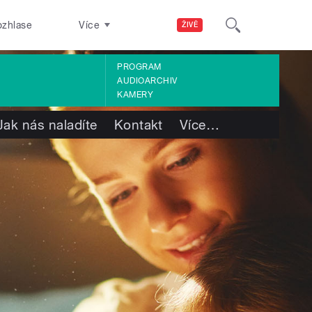
ozhlase
Více
ŽIVĚ
PROGRAM
AUDIOARCHIV
KAMERY
Jak nás naladíte
Kontakt
Více
…