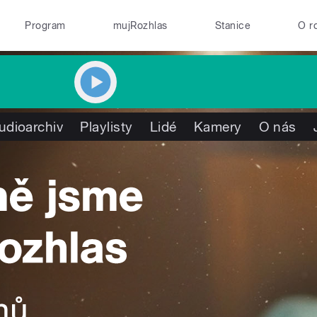
Program
mujRozhlas
Stanice
O r
udioarchiv
Playlisty
Lidé
Kamery
O nás