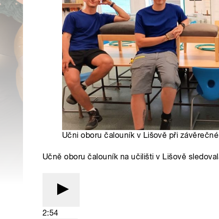
Učni oboru čalouník v Lišově při závěrečn
Učně oboru čalouník na učilišti v Lišově sledo
2:54