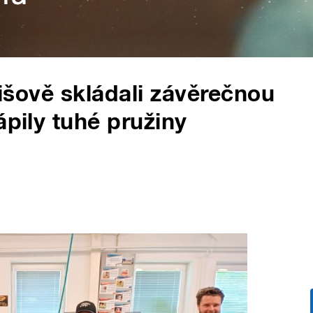
 Lišově skládali závěrečnou
ápily tuhé pružiny