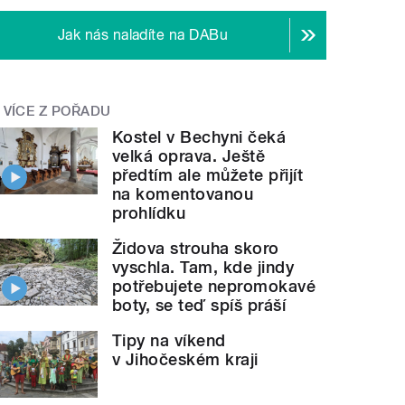
Jak nás naladíte na DABu
VÍCE Z POŘADU
Kostel v Bechyni čeká
velká oprava. Ještě
předtím ale můžete přijít
na komentovanou
prohlídku
Židova strouha skoro
vyschla. Tam, kde jindy
potřebujete nepromokavé
boty, se teď spíš práší
Tipy na víkend
v Jihočeském kraji