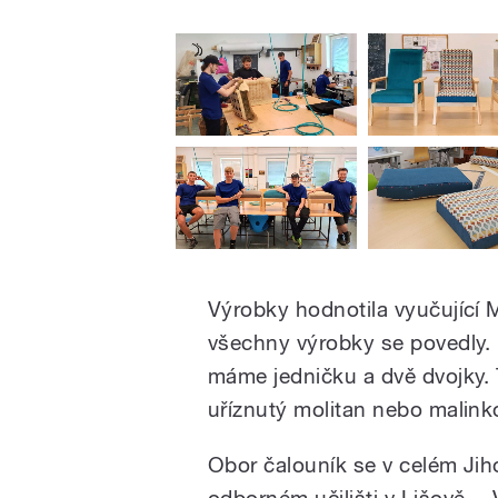
Výrobky hodnotila vyučující M
všechny výrobky se povedly. N
máme jedničku a dvě dvojky.
uříznutý molitan nebo malink
Obor čalouník se v celém Jih