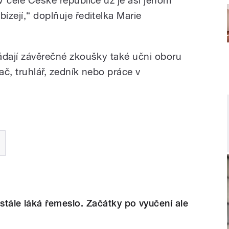
 V celé České republice už je asi jenom
ízejí,“ doplňuje ředitelka Marie
ládají závěrečné zkoušky také učni oboru
ač, truhlář, zedník nebo práce v
 stále láká řemeslo. Začátky po vyučení ale