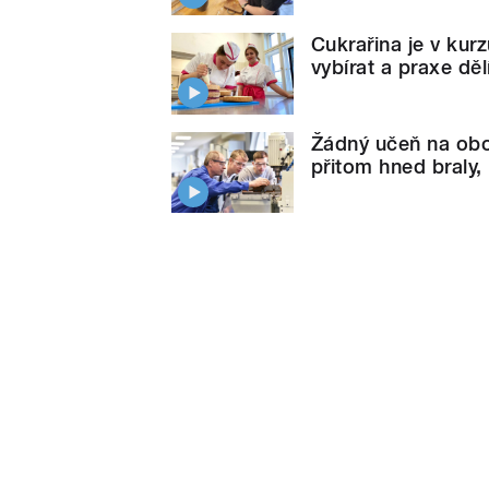
Cukrařina je v kur
vybírat a praxe dě
Žádný učeň na obor
přitom hned braly, 