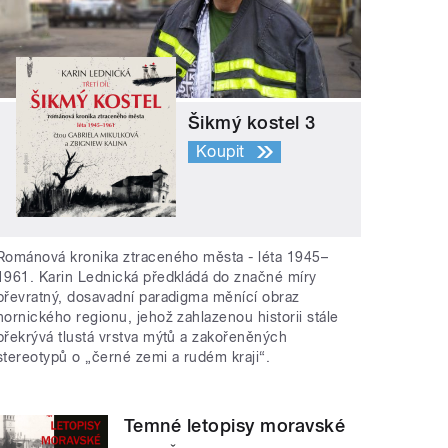
Šikmý kostel 3
Koupit
Románová kronika ztraceného města - léta 1945–
1961. Karin Lednická předkládá do značné míry
převratný, dosavadní paradigma měnící obraz
hornického regionu, jehož zahlazenou historii stále
překrývá tlustá vrstva mýtů a zakořeněných
stereotypů o „černé zemi a rudém kraji“.
Temné letopisy moravské