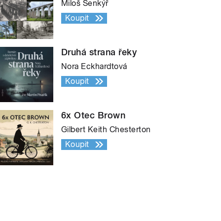
Miloš Šenkýř
Koupit
Druhá strana řeky
Nora Eckhardtová
Koupit
6x Otec Brown
Gilbert Keith Chesterton
Koupit