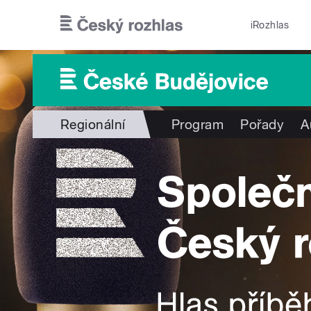
Přejít k hlavnímu obsahu
iRozhlas
Regionální
Program
Pořady
A