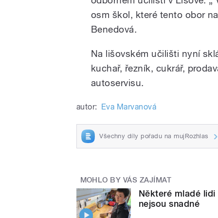
odborném učilišti v Lišově. „
osm škol, které tento obor nab
Benedová.
Na lišovském učilišti nyní sk
kuchař, řezník, cukrář, prodav
autoservisu.
autor:
Eva Marvanová
Všechny díly pořadu na mujRozhlas
MOHLO BY VÁS ZAJÍMAT
Některé mladé lidi
nejsou snadné