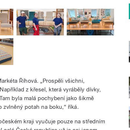
arkéta Říhová. „Prospěli všichni,
apříklad z křesel, která vyráběly dívky,
 Tam byla malá pochybení jako šikmě
o zvlněný potah na boku,“ říká.
očeském kraji vyučuje pouze na středním