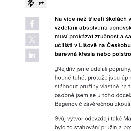
Na více než třiceti školách 
vzdělání absolventi učňovs
musí prokázat zručnost a s
učilišti v Lišově na Českob
barevná křesla nebo polstr
„Nejdřív jsme udělali popruhy,
hodně tuhé, protože jsou úpln
stáhnout pružiny vlastně na t
osobně jsem se u toho docela
Begenović závěrečnou zkoušku
Svůj výtvor odevzdají také M
bylo to stahování pružin a po