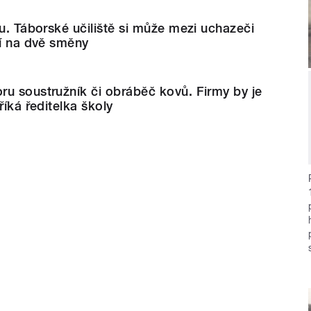
zu. Táborské učiliště si může mezi uchazeči
lí na dvě směny
u soustružník či obráběč kovů. Firmy by je
říká ředitelka školy