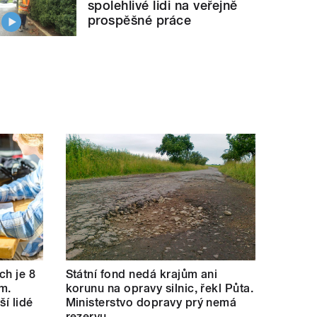
spolehlivé lidi na veřejně
prospěšné práce
ch je 8
Státní fond nedá krajům ani
m.
korunu na opravy silnic, řekl Půta.
ší lidé
Ministerstvo dopravy prý nemá
rezervu