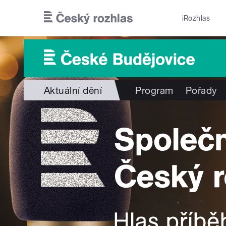
Přejít k hlavnímu obsahu
iRozhlas
Aktuální dění
Program
Pořady