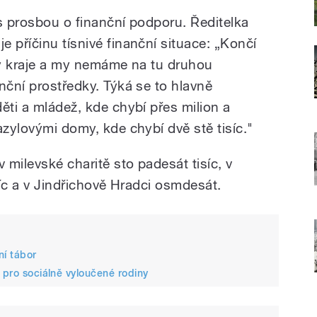
 s prosbou o finanční podporu. Ředitelka
 příčinu tísnivé finanční situace: „Končí
any kraje a my nemáme na tu druhou
nční prostředky. Týká se to hlavně
ěti a mládež, kde chybí přes milion a
azylovými domy, kde chybí dvě stě tisíc."
milevské charitě sto padesát tisíc, v
síc a v Jindřichově Hradci osmdesát.
ní tábor
 pro sociálně vyloučené rodiny