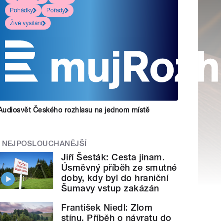
Pohádky
Pořady
Živé vysílání
Audiosvět Českého rozhlasu na jednom místě
NEJPOSLOUCHANĚJŠÍ
Jiří Šesták: Cesta jinam.
Úsměvný příběh ze smutné
doby, kdy byl do hraniční
Šumavy vstup zakázán
František Niedl: Zlom
stínu. Příběh o návratu do