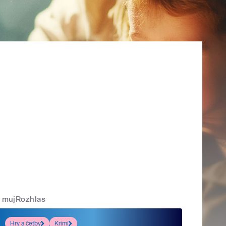
mujRozhlas
Hry a četby
Krimi