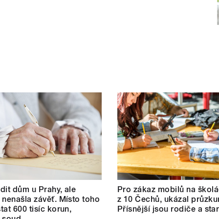
dit dům u Prahy, ale
Pro zákaz mobilů na školá
 nenašla závěť. Místo toho
z 10 Čechů, ukázal průzku
tat 600 tisíc korun,
Přísnější jsou rodiče a star
l soud