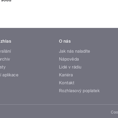
zhlas
O nás
ysílání
Jak nás naladíte
rchiv
Nápověda
sty
Lidé v rádiu
í aplikace
Kariéra
Kontakt
Rozhlasový poplatek
Coo