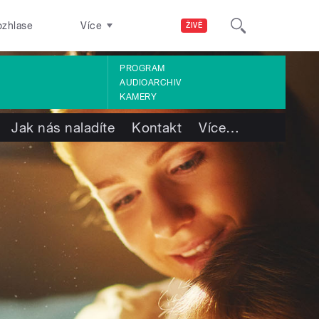
ozhlase
Více
ŽIVĚ
PROGRAM
AUDIOARCHIV
KAMERY
Jak nás naladíte
Kontakt
Více
…