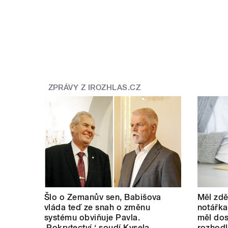
ZPRÁVY Z IROZHLAS.CZ
Šlo o Zemanův sen, Babišova
Měl zdě
vláda teď ze snah o změnu
notářka
systému obviňuje Pavla.
měl dos
‚Pokrytectví,‘ soudí Kysela
rozhod