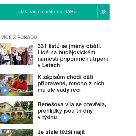
Jak nás naladíte na DABu
VÍCE Z POŘADU
331 listů se jmény obětí.
Lidé na budějovickém
náměstí připomněli utrpení
v Letech
K zápisům chodí děti
připravené, mnoho z nich
má ale vady řeči
Benešova vila se otevřela,
prohlídky jsou tři dny
v týdnu
Je stále těžší najít