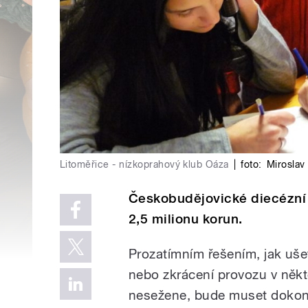
Litoměřice - nízkoprahový klub Oáza
|
foto:
Miroslav
Českobudějovické diecézní 
2,5 milionu korun.
Prozatímním řešením, jak ušet
nebo zkrácení provozu v někt
nesežene, bude muset dokonc