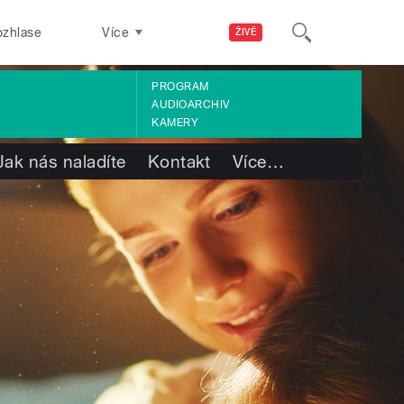
ozhlase
Více
ŽIVĚ
PROGRAM
AUDIOARCHIV
KAMERY
Jak nás naladíte
Kontakt
Více
…