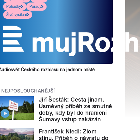
Pohádky
Pořady
Živé vysílání
Audiosvět Českého rozhlasu na jednom místě
NEJPOSLOUCHANĚJŠÍ
Jiří Šesták: Cesta jinam.
Úsměvný příběh ze smutné
doby, kdy byl do hraniční
Šumavy vstup zakázán
František Niedl: Zlom
stínu. Příběh o návratu do