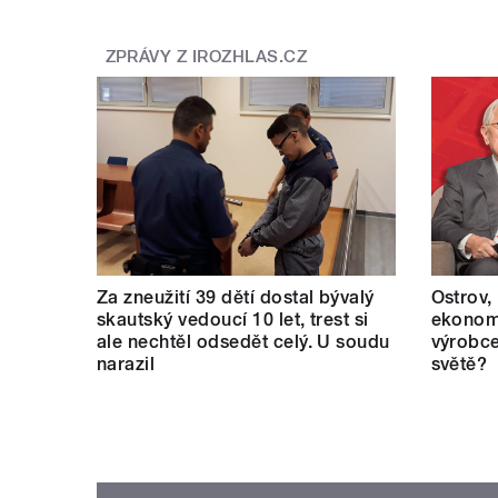
ZPRÁVY Z IROZHLAS.CZ
Za zneužití 39 dětí dostal bývalý
Ostrov,
skautský vedoucí 10 let, trest si
ekonomi
ale nechtěl odsedět celý. U soudu
výrobce
narazil
světě?