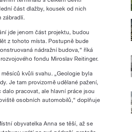
slední část dlažby, kousek od nich
 zábradlí.
ání jde jenom část projektu, budou
íždět z tohoto místa. Postupně bude
ekonstruovaná nádražní budova,“ říká
ozvojového fondu Miroslav Reitinger.
k měsíců kvůli svahu. „Geologie byla
ndy. Je tam provizorně udělané pažení,
dalo pracovat, ale hlavní práce jsou
viště osobních automobilů,“ doplňuje
ístní obyvatelka Anna se těší, až se