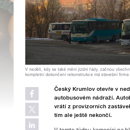
V neděli, kdy se také mění jízdní řády, začnou všechn
kompletní dokončení rekonstrukce má stavební firma
Český Krumlov otevře v nedě
autobusovém nádraží. Auto
vrátí z provizorních zastáv
tím ale ještě nekončí.
V tomto týdnu kameníci na hl