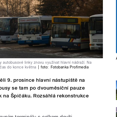
y autobusové linky znovu využívat hlavní nádraží. Na
 čas do konce května
|
foto:
Fotobanka Profimedia
li 9. prosince hlavní nástupiště na
busy se tam po dvouměsíční pauze
ek na Špičáku. Rozsáhlá rekonstrukce
avním terminálu s celkem devíti