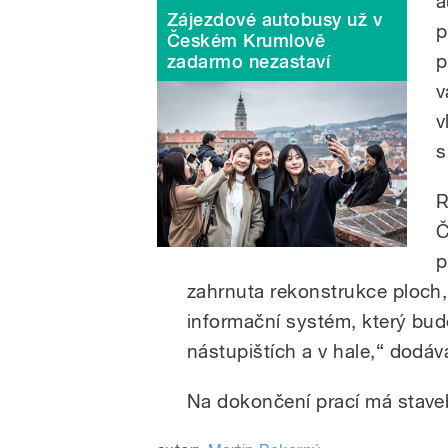
a
Zájezdové autobusy už v
p
Českém Krumlově
p
zadarmo nezastaví
v
v
s
R
Č
p
zahrnuta rekonstrukce ploch,
informační systém, který bude
nástupištích a v hale,“ dodává
Na dokončení prací má staveb