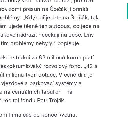
utobusy vrátí na své nádraží, protože
rovizorní přesun na Špičák jí přináší
roblémy. „Když přijedete na Špičák, tak
ám ujede těsně ten autobus, co jede na
lakové nádraží, nečekají na sebe. Dřív
 tím problémy nebyly,“ popisuje.
ekonstrukci za 82 milionů korun platí
eskokrumlovský rozvojový fond. „42 a
ůl milionu tvoří dotace. V ceně díla je
 vjezdové a parkovací systémy a
 na centrálních tabulích i na
 ředitel fondu Petr Troják.
ní firma čas do konce května.