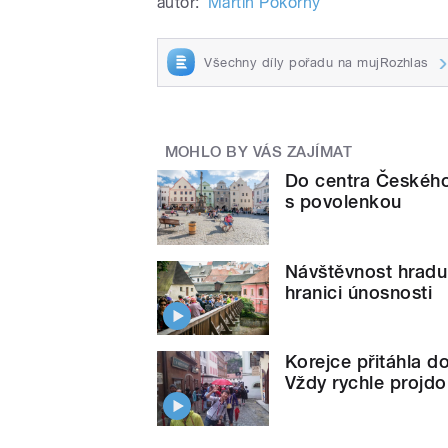
autor:
Martin Pokorný
Všechny díly pořadu na mujRozhlas
MOHLO BY VÁS ZAJÍMAT
Do centra Českého
s povolenkou
Návštěvnost hrad
hranici únosnosti
Korejce přitáhla do
Vždy rychle projdo