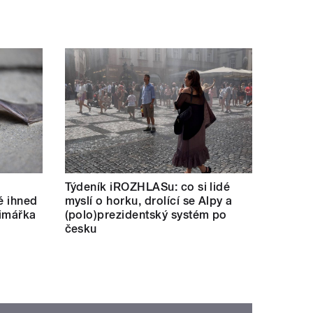
Týdeník iROZHLASu: co si lidé
né ihned
myslí o horku, drolící se Alpy a
rimářka
(polo)prezidentský systém po
česku