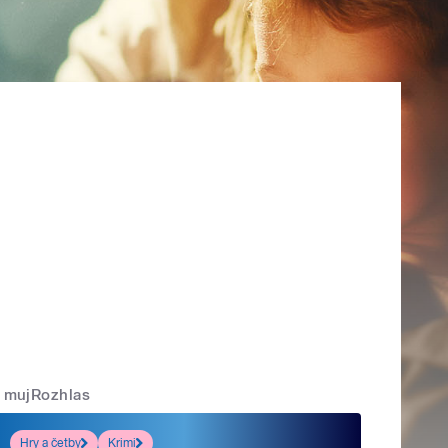
mujRozhlas
Hry a četby
Krimi