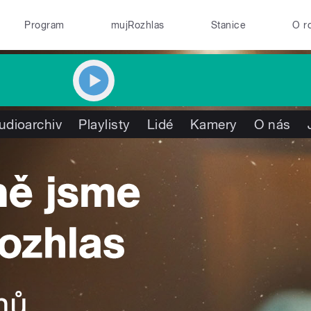
Program
mujRozhlas
Stanice
O r
udioarchiv
Playlisty
Lidé
Kamery
O nás