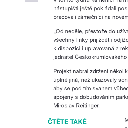
nástupišti ještě pokládali po
pracovali zámečníci na novém
„Od neděle, přestože do užív
všechny linky přijíždět i odj
k dispozici i upravovaná a r
jednatel Českokrumlovského r
Projekt nabral zdržení několi
úplně jiná, než ukazovaly so
aby se pod tím svahem vůbec 
spojeny s dobudováním parko
Miroslav Reitinger.
M