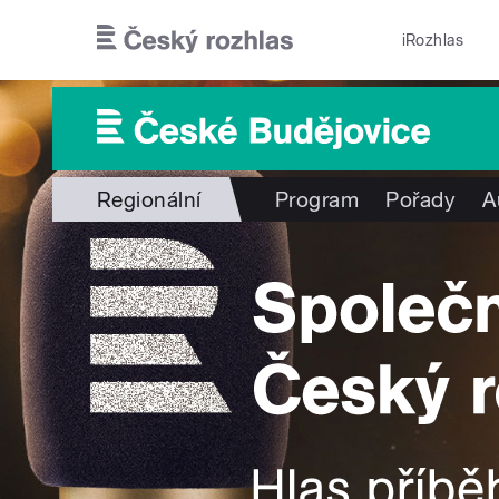
Přejít k hlavnímu obsahu
iRozhlas
Regionální
Program
Pořady
A