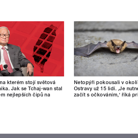
 na kterém stojí světová
Netopýři pokousali v okolí
ka. Jak se Tchaj-wan stal
Ostravy už 15 lidí. ‚Je nut
m nejlepších čipů na
začít s očkováním,‘ říká p