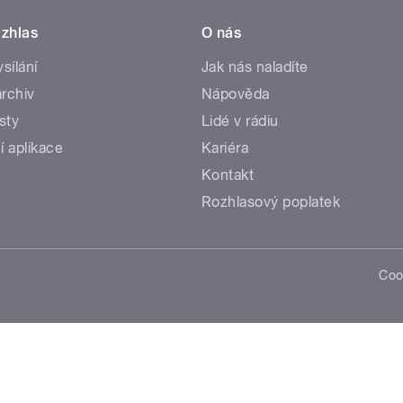
zhlas
O nás
ysílání
Jak nás naladíte
rchiv
Nápověda
sty
Lidé v rádiu
í aplikace
Kariéra
Kontakt
Rozhlasový poplatek
Coo