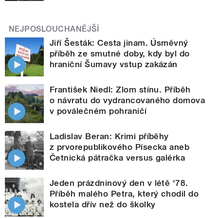
NEJPOSLOUCHANĚJŠÍ
Jiří Šesták: Cesta jinam. Úsměvný
příběh ze smutné doby, kdy byl do
hraniční Šumavy vstup zakázán
František Niedl: Zlom stínu. Příběh
o návratu do vydrancovaného domova
v poválečném pohraničí
Ladislav Beran: Krimi příběhy
z prvorepublikového Písecka aneb
Četnická pátračka versus galérka
Jeden prázdninový den v létě '78.
Příběh malého Petra, který chodil do
kostela dřív než do školky