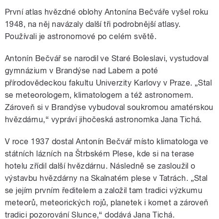
První atlas hvězdné oblohy Antonína Bečváře vyšel roku
1948, na něj navázaly další tři podrobnější atlasy.
Používali je astronomové po celém světě.
Antonín Bečvář se narodil ve Staré Boleslavi, vystudoval
gymnázium v Brandýse nad Labem a poté
přírodovědeckou fakultu Univerzity Karlovy v Praze. „Stal
se meteorologem, klimatologem a též astronomem.
Zároveň si v Brandýse vybudoval soukromou amatérskou
hvězdárnu,“ vypráví jihočeská astronomka Jana Tichá.
V roce 1937 dostal Antonín Bečvář místo klimatologa ve
státních lázních na Štrbském Plese, kde si na terase
hotelu zřídil další hvězdárnu. Následně se zasloužil o
výstavbu hvězdárny na Skalnatém plese v Tatrách. „Stal
se jejím prvním ředitelem a založil tam tradici výzkumu
meteorů, meteorických rojů, planetek i komet a zároveň
tradici pozorování Slunce,“ dodává Jana Tichá.