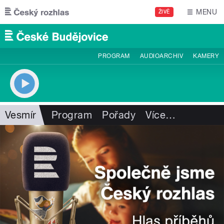
Přejít k hlavnímu obsahu
MENU
ŽIVĚ
PROGRAM
AUDIOARCHIV
KAMERY
Vesmír
Program
Pořady
Více
…