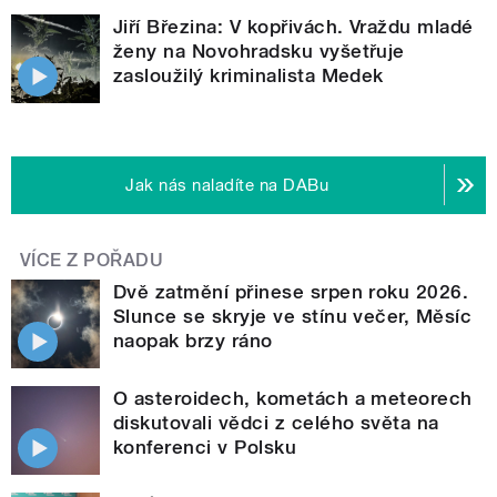
Jiří Březina: V kopřivách. Vraždu mladé
ženy na Novohradsku vyšetřuje
zasloužilý kriminalista Medek
Jak nás naladíte na DABu
VÍCE Z POŘADU
Dvě zatmění přinese srpen roku 2026.
Slunce se skryje ve stínu večer, Měsíc
naopak brzy ráno
O asteroidech, kometách a meteorech
diskutovali vědci z celého světa na
konferenci v Polsku