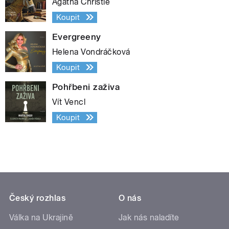
Agatha Christie
Koupit
Evergreeny
Helena Vondráčková
Koupit
Pohřbeni zaživa
Vít Vencl
Koupit
Český rozhlas
O nás
Válka na Ukrajině
Jak nás naladíte