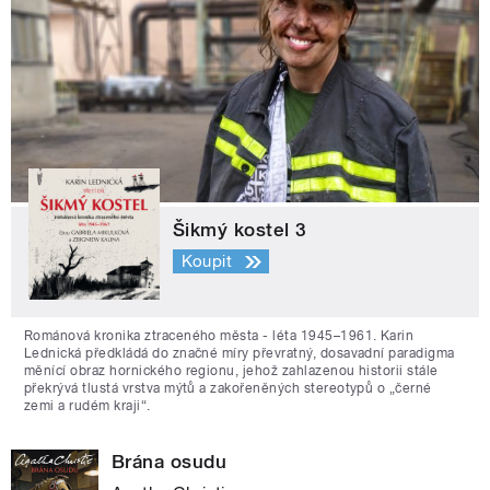
Šikmý kostel 3
Koupit
Románová kronika ztraceného města - léta 1945–1961. Karin
Lednická předkládá do značné míry převratný, dosavadní paradigma
měnící obraz hornického regionu, jehož zahlazenou historii stále
překrývá tlustá vrstva mýtů a zakořeněných stereotypů o „černé
zemi a rudém kraji“.
Brána osudu