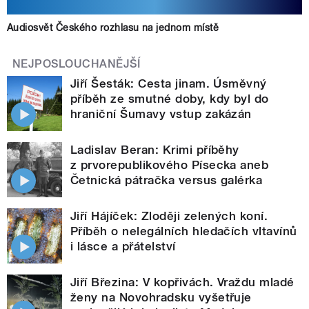
Audiosvět Českého rozhlasu na jednom místě
NEJPOSLOUCHANĚJŠÍ
Jiří Šesták: Cesta jinam. Úsměvný
příběh ze smutné doby, kdy byl do
hraniční Šumavy vstup zakázán
Ladislav Beran: Krimi příběhy
z prvorepublikového Písecka aneb
Četnická pátračka versus galérka
Jiří Hájíček: Zloději zelených koní.
Příběh o nelegálních hledačích vltavínů
i lásce a přátelství
Jiří Březina: V kopřivách. Vraždu mladé
ženy na Novohradsku vyšetřuje