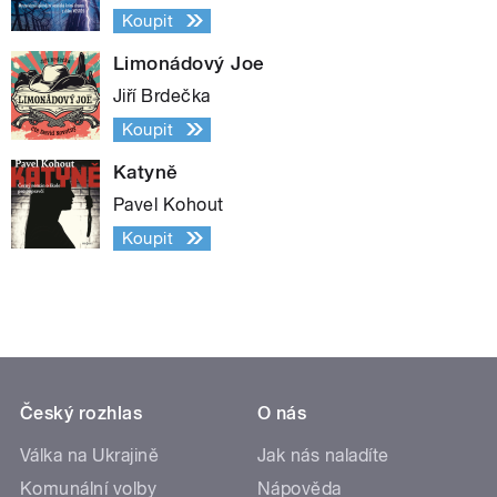
Koupit
Limonádový Joe
Jiří Brdečka
Koupit
Katyně
Pavel Kohout
Koupit
Český rozhlas
O nás
Válka na Ukrajině
Jak nás naladíte
Komunální volby
Nápověda