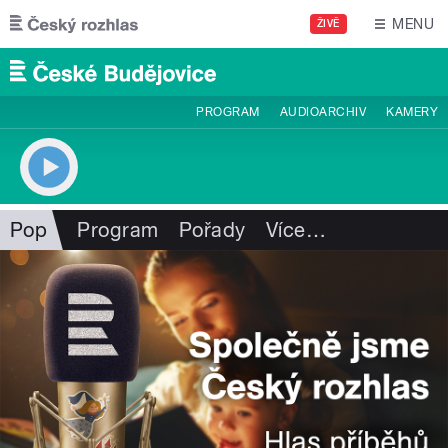
Přejít k hlavnímu obsahu
MENU
ŽIVĚ
PROGRAM
AUDIOARCHIV
KAMERY
Pop
Program
Pořady
Více
…