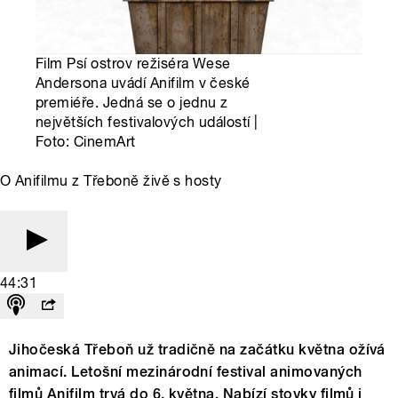
Film Psí ostrov režiséra Wese
Andersona uvádí Anifilm v české
premiéře. Jedná se o jednu z
největších festivalových událostí |
Foto: CinemArt
O Anifilmu z Třeboně živě s hosty
44:31
Jihočeská Třeboň už tradičně na začátku května ožívá
animací. Letošní mezinárodní festival animovaných
filmů Anifilm trvá do 6. května. Nabízí stovky filmů i