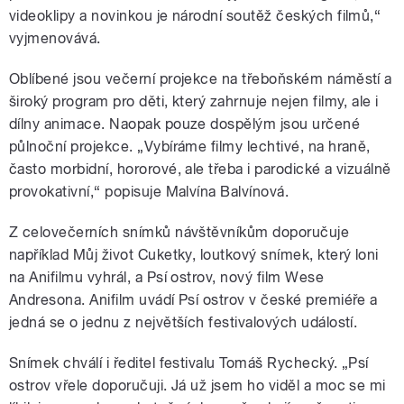
videoklipy a novinkou je národní soutěž českých filmů,“
vyjmenovává.
Oblíbené jsou večerní projekce na třeboňském náměstí a
široký program pro děti, který zahrnuje nejen filmy, ale i
dílny animace. Naopak pouze dospělým jsou určené
půlnoční projekce. „Vybíráme filmy lechtivé, na hraně,
často morbidní, hororové, ale třeba i parodické a vizuálně
provokativní,“ popisuje Malvína Balvínová.
Z celovečerních snímků návštěvníkům doporučuje
například Můj život Cuketky, loutkový snímek, který loni
na Anifilmu vyhrál, a Psí ostrov, nový film Wese
Andresona. Anifilm uvádí Psí ostrov v české premiéře a
jedná se o jednu z největších festivalových událostí.
Snímek chválí i ředitel festivalu Tomáš Rychecký. „Psí
ostrov vřele doporučuji. Já už jsem ho viděl a moc se mi