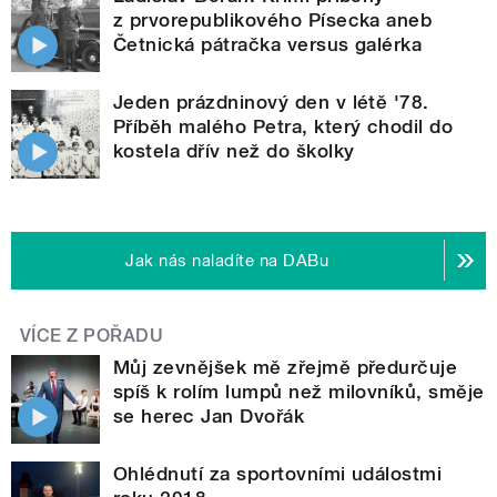
z prvorepublikového Písecka aneb
Četnická pátračka versus galérka
Jeden prázdninový den v létě '78.
Příběh malého Petra, který chodil do
kostela dřív než do školky
Jak nás naladíte na DABu
VÍCE Z POŘADU
Můj zevnějšek mě zřejmě předurčuje
spíš k rolím lumpů než milovníků, směje
se herec Jan Dvořák
Ohlédnutí za sportovními událostmi