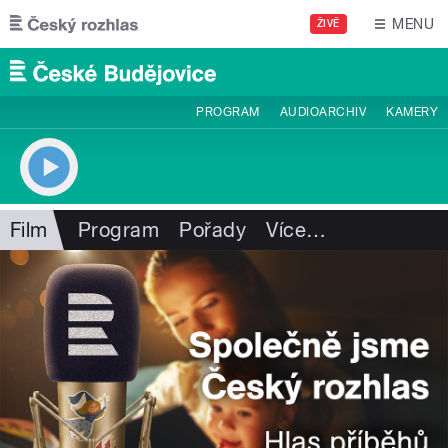
Přejít k hlavnímu obsahu
MENU
ŽIVĚ
PROGRAM
AUDIOARCHIV
KAMERY
Film
Program
Pořady
Více
…