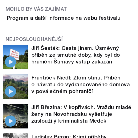
MOHLO BY VÁS ZAJÍMAT
Program a další informace na webu festivalu
NEJPOSLOUCHANĚJŠÍ
Jiří Šesták: Cesta jinam. Úsměvný
příběh ze smutné doby, kdy byl do
hraniční Šumavy vstup zakázán
František Niedl: Zlom stínu. Příběh
o návratu do vydrancovaného domova
v poválečném pohraničí
Jiří Březina: V kopřivách. Vraždu mladé
ženy na Novohradsku vyšetřuje
zasloužilý kriminalista Medek
Ladislav Beran: Krimi příběhy