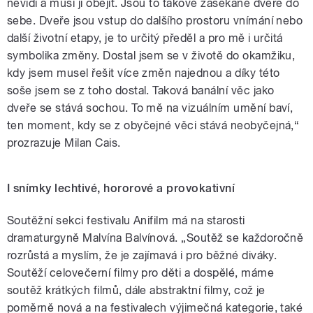
nevidí a musí ji obejít. Jsou to takové zasekané dveře do
sebe. Dveře jsou vstup do dalšího prostoru vnímání nebo
další životní etapy, je to určitý předěl a pro mě i určitá
symbolika změny. Dostal jsem se v životě do okamžiku,
kdy jsem musel řešit více změn najednou a díky této
soše jsem se z toho dostal. Taková banální věc jako
dveře se stává sochou. To mě na vizuálním umění baví,
ten moment, kdy se z obyčejné věci stává neobyčejná,“
prozrazuje Milan Cais.
I snímky lechtivé, hororové a provokativní
Soutěžní sekci festivalu Anifilm má na starosti
dramaturgyně Malvína Balvínová. „Soutěž se každoročně
rozrůstá a myslím, že je zajímavá i pro běžné diváky.
Soutěží celovečerní filmy pro děti a dospělé, máme
soutěž krátkých filmů, dále abstraktní filmy, což je
poměrně nová a na festivalech výjimečná kategorie, také