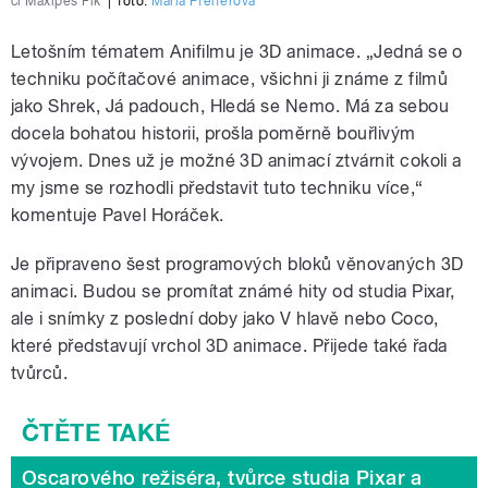
či Maxipes Fík
|
foto:
Mária Pfeiferová
Letošním tématem Anifilmu je 3D animace. „Jedná se o
techniku počítačové animace, všichni ji známe z filmů
jako Shrek, Já padouch, Hledá se Nemo. Má za sebou
docela bohatou historii, prošla poměrně bouřlivým
vývojem. Dnes už je možné 3D animací ztvárnit cokoli a
my jsme se rozhodli představit tuto techniku více,“
komentuje Pavel Horáček.
Je připraveno šest programových bloků věnovaných 3D
animaci. Budou se promítat známé hity od studia Pixar,
ale i snímky z poslední doby jako V hlavě nebo Coco,
které představují vrchol 3D animace. Přijede také řada
tvůrců.
Oscarového režiséra, tvůrce studia Pixar a