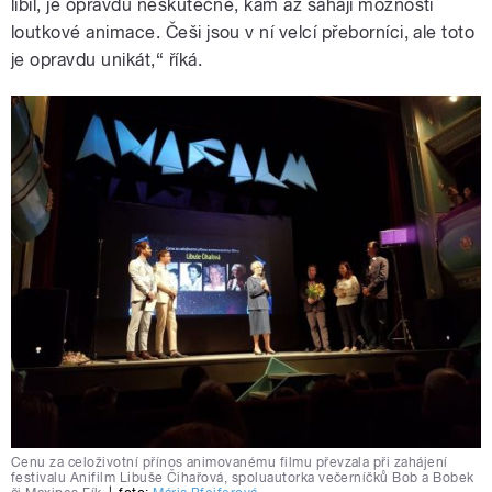
líbil, je opravdu neskutečné, kam až sahají možnosti
loutkové animace. Češi jsou v ní velcí přeborníci, ale toto
je opravdu unikát,“ říká.
Cenu za celoživotní přínos animovanému filmu převzala při zahájení
festivalu Anifilm Libuše Čihařová, spoluautorka večerníčků Bob a Bobek