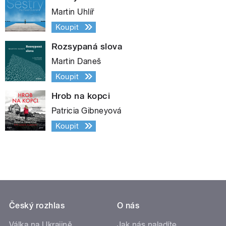
Martin Uhlíř
Koupit
Rozsypaná slova
Martin Daneš
Koupit
Hrob na kopci
Patricia Gibneyová
Koupit
Český rozhlas
O nás
Válka na Ukrajině
Jak nás naladíte