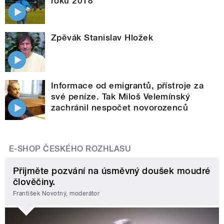
roku 2018
Zpěvák Stanislav Hložek
Informace od emigrantů, přístroje za
své peníze. Tak Miloš Velemínský
zachránil nespočet novorozenců
E-SHOP ČESKÉHO ROZHLASU
Přijměte pozvání na úsměvný doušek moudré
člověčiny.
František Novotný, moderátor