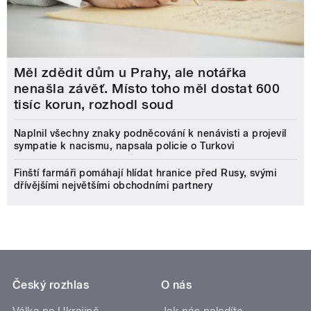
Měl zdědit dům u Prahy, ale notářka
nenašla závěť. Místo toho měl dostat 600
tisíc korun, rozhodl soud
Naplnil všechny znaky podněcování k nenávisti a projevil
sympatie k nacismu, napsala policie o Turkovi
Finští farmáři pomáhají hlídat hranice před Rusy, svými
dřívějšími největšími obchodními partnery
Český rozhlas
O nás