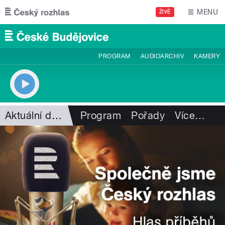
Přejít k hlavnímu obsahu
MENU
ŽIVĚ
PROGRAM
AUDIOARCHIV
KAMERY
Aktuální dění
Program
Pořady
Více
…