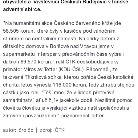
obyvatelé a návštěvníci Českých Budějovic v loňské
adventní sbírce.
"Na humanitární akce Českého červeného kříže jde
58.505 korun, které byly v kasičce pod vánočním
stromem na centrálním náměstí. Na dárky dětem z
dětského domova v Boršově nad Vltavou jsme v
supermarketu Interspar v předvánočním čase vybrali
dalších 69.570 korun," řekl ČTK českobudějovický
primátor Miroslav Tetter (KDU-ČSL). Připomněl, že
takzvaná Tříkrálová sbírka, kterou pořádá Česká katolická
charita, letos vynesla 116.000 korun, tedy zhruba stejnou
částku jako loni. "Těší mne, že v lidech přetrvává
samaritánství, ať už žijí v jakékoliv době. Nezištná pomoc
člověka člověku je vynikající vizitkou naší společnosti a
zároveň i povzbuzením," poznamenal Tetter.
autor:
čro čb
|
zdroj:
ČTK