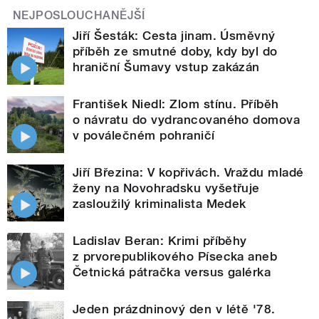
NEJPOSLOUCHANĚJŠÍ
Jiří Šesták: Cesta jinam. Úsměvný
příběh ze smutné doby, kdy byl do
hraniční Šumavy vstup zakázán
František Niedl: Zlom stínu. Příběh
o návratu do vydrancovaného domova
v poválečném pohraničí
Jiří Březina: V kopřivách. Vraždu mladé
ženy na Novohradsku vyšetřuje
zasloužilý kriminalista Medek
Ladislav Beran: Krimi příběhy
z prvorepublikového Písecka aneb
Četnická pátračka versus galérka
Jeden prázdninový den v létě '78.