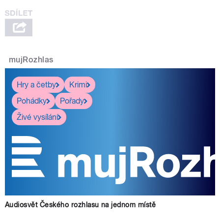
mujRozhlas
Hry a četby
Krimi
Pohádky
Pořady
Živé vysílání
Audiosvět Českého rozhlasu na jednom místě