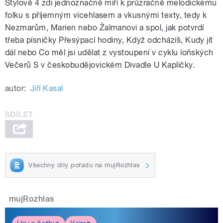
Stylově 4 zdi jednoznačně míří k průzračně melodickému
folku s příjemným vícehlasem a vkusnými texty, tedy k
Nezmarům, Marien nebo Žalmanovi a spol, jak potvrdí
třeba písničky Přesýpací hodiny, Když odcházíš, Kudy jít
dál nebo Co měl jsi udělat z vystoupení v cyklu loňských
Večerů S v českobudějovickém Divadle U Kapličky.
autor:
Jiří Kasal
Všechny díly pořadu na mujRozhlas
mujRozhlas