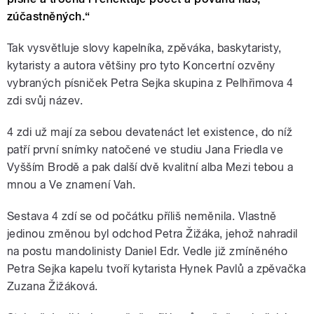
zúčastněných.“
Tak vysvětluje slovy kapelníka, zpěváka, baskytaristy,
kytaristy a autora většiny pro tyto Koncertní ozvěny
vybraných písniček Petra Sejka skupina z Pelhřimova 4
zdi svůj název.
4 zdi už mají za sebou devatenáct let existence, do níž
patří první snímky natočené ve studiu Jana Friedla ve
Vyšším Brodě a pak další dvě kvalitní alba Mezi tebou a
mnou a Ve znamení Vah.
Sestava 4 zdí se od počátku příliš neměnila. Vlastně
jedinou změnou byl odchod Petra Žižáka, jehož nahradil
na postu mandolinisty Daniel Edr. Vedle již zmíněného
Petra Sejka kapelu tvoří kytarista Hynek Pavlů a zpěvačka
Zuzana Žižáková.