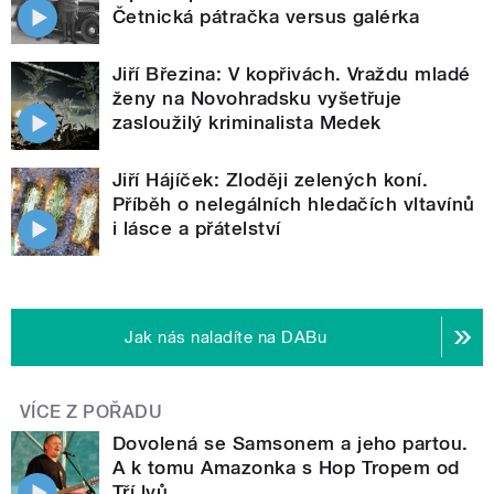
Četnická pátračka versus galérka
Jiří Březina: V kopřivách. Vraždu mladé
ženy na Novohradsku vyšetřuje
zasloužilý kriminalista Medek
Jiří Hájíček: Zloději zelených koní.
Příběh o nelegálních hledačích vltavínů
i lásce a přátelství
Jak nás naladíte na DABu
VÍCE Z POŘADU
Dovolená se Samsonem a jeho partou.
A k tomu Amazonka s Hop Tropem od
Tří lvů