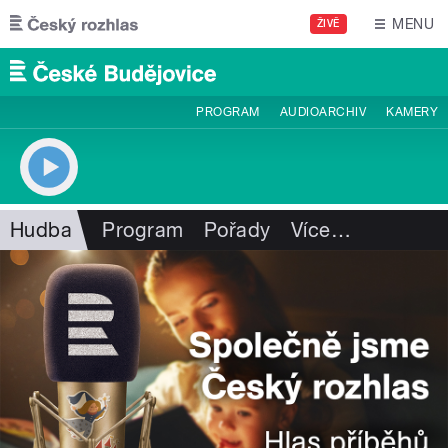
Přejít k hlavnímu obsahu
MENU
ŽIVĚ
PROGRAM
AUDIOARCHIV
KAMERY
Hudba
Program
Pořady
Více
…