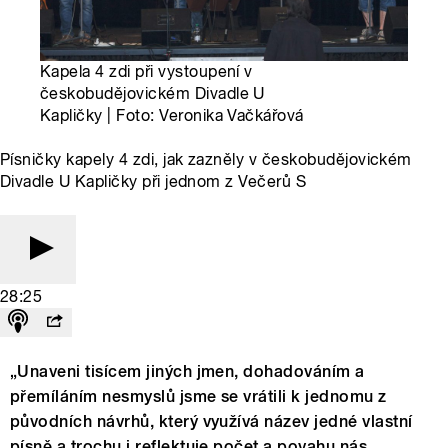
Kapela 4 zdi při vystoupení v
českobudějovickém Divadle U
Kapličky | Foto: Veronika Vačkářová
Písničky kapely 4 zdi, jak zazněly v českobudějovickém
Divadle U Kapličky při jednom z Večerů S
28:25
„Unaveni tisícem jiných jmen, dohadováním a
přemíláním nesmyslů jsme se vrátili k jednomu z
původních návrhů, který využívá název jedné vlastní
písně a trochu i reflektuje počet a povahu nás,