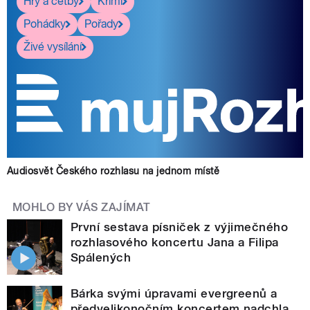
Hry a četby
Krimi
Pohádky
Pořady
Živé vysílání
Audiosvět Českého rozhlasu na jednom místě
MOHLO BY VÁS ZAJÍMAT
První sestava písniček z výjimečného
rozhlasového koncertu Jana a Filipa
Spálených
Bárka svými úpravami evergreenů a
předvelikonočním koncertem nadchla